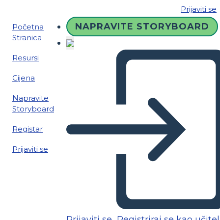
Prijaviti se
NAPRAVITE STORYBOARD
Početna
Stranica
Resursi
Cijena
Napravite
Storyboard
Registar
Prijaviti se
Prijaviti se
Registriraj se kao učitel