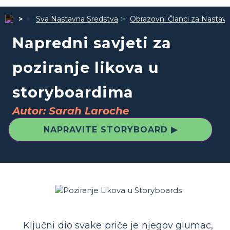
Sva Nastavna Sredstva
Obrazovni Članci za Nastav
Napredni savjeti za
poziranje likova u
storyboardima
Autor: Sarah Laroche
NAPRAVITE STORYBOARD ▶
Ključni dio svake priče je njegov glumac,