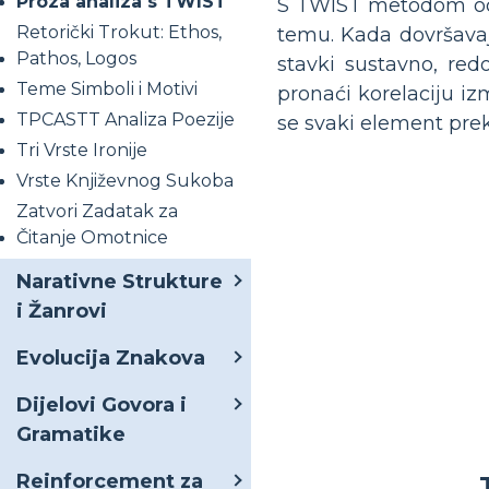
Proza analiza s TWIST
S TWIST metodom od uče
Retorički Trokut: Ethos,
temu. Kada dovršavaj
Pathos, Logos
stavki sustavno, red
Teme Simboli i Motivi
pronaći korelaciju iz
TPCASTT Analiza Poezije
se svaki element prek
Tri Vrste Ironije
Vrste Književnog Sukoba
Zatvori Zadatak za
Čitanje Omotnice
Narativne Strukture
i Žanrovi
Evolucija Znakova
Dijelovi Govora i
Gramatike
Reinforcement za