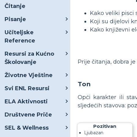
Čitanje
Kako veliki pisci 
Pisanje
Koji su dijelovi 
Kako književni e
Učiteljske
Reference
Resursi za Kućno
Prije čitanja, dobra j
Školovanje
Životne Vještine
Ton
Svi ENL Resursi
Opći karakter ili sta
ELA Aktivnosti
sljedećih stavova: pozi
Društvene Priče
Pozitivan
SEL & Wellness
Ljubazan