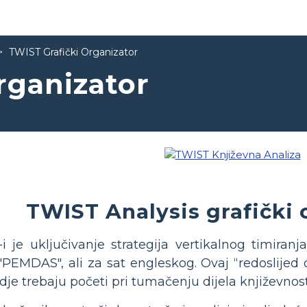
TWIST Grafički Organizator
rganizator
TWIST Analysis grafički 
 je uključivanje strategija vertikalnog timiranj
PEMDAS", ali za sat engleskog. Ovaj “redoslijed
gdje trebaju početi pri tumačenju dijela književnost