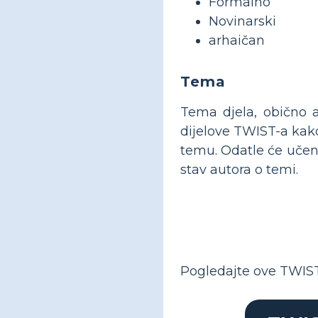
Formalno
Novinarski
arhaičan
Tema
Tema djela, obično a
dijelove TWIST-a kako
temu. Odatle će učenic
stav autora o temi.
Pogledajte ove TWIST