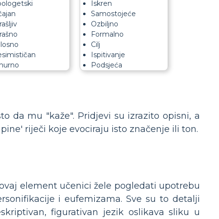
ologetski
Iskren
ajan
Samostojeće
rašljiv
Ozbiljno
rašno
Formalno
losno
Cilj
simističan
Ispitivanje
murno
Podsjeća
to da mu "kaže". Pridjevi su izrazito opisni, a
ine' riječi koje evociraju isto značenje ili ton.
Za ovaj element učenici žele pogledati upotrebu
ersonifikacije i eufemizama. Sve su to detalji
skriptivan, figurativan jezik oslikava sliku u