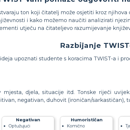
stvaraju ton koji čitatelj može osjetiti kroz njihova 
književnosti i kako možemo naučiti analizirati njez
lementi utječu na čitateljevo razumijevanje knjiže
Razbijanje TWIST
e ideja upoznati studente s koracima TWIST-a i proć
v mjesta, djela, situacije itd. Tonske riječi uvije
tivan, negativan, duhovit (ironičan/sarkastičan), tuž
Negativan
Humorističan
Optužujući
Komično
Tj