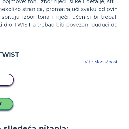
move: ton, izbor riječi, slike i detalje, stil i
ekoliko stranica, promatrajući svaku od ovih
tuju izbor tona i riječi, učenici bi trebali
aki dio TWIST-a trebao biti povezan, budući da
Više Mogućnosti
D
T
sljedeća pitanja: