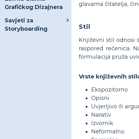
glavama čitatelja, č
Grafičkog Dizajnera
Savjeti za
Stil
Storyboarding
Književni stil odnosi 
raspored rečenica. Na
formulacija pruža uvid
Vrste književnih sti
Ekspozitorno
Opisni
Uvjerljivo ili ar
Narativ
Izvornik
Neformalno