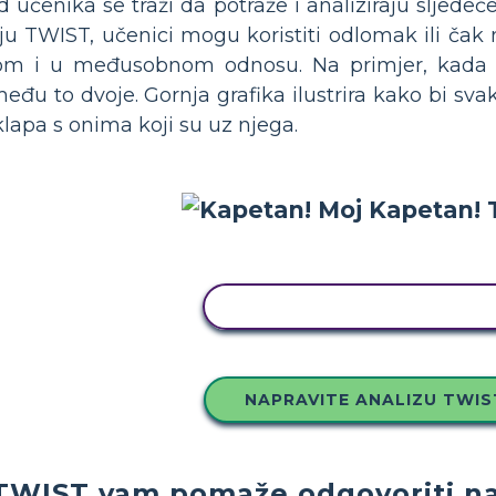
nika se traži da potraže i analiziraju sljedeće poj
u TWIST, učenici mogu koristiti odlomak ili čak n
om i u međusobnom odnosu. Na primjer, kada ispi
među to dvoje. Gornja grafika ilustrira kako bi sv
lapa s onima koji su uz njega.
KOPIRAJ OVU STORYBOAR
NAPRAVITE ANALIZU TWIS
TWIST vam pomaže odgovoriti na 