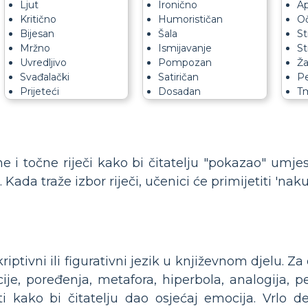
Ljut
Ironično
Ap
Kritično
Humorističan
Oč
Bijesan
Šala
St
Mržno
Ismijavanje
St
Uvredljivo
Pompozan
Ža
Svađalački
Satiričan
Pe
Prijeteći
Dosadan
T
ne i točne riječi kako bi čitatelju "pokazao" umjes
ada traže izbor riječi, učenici će primijetiti 'nakup
riptivni ili figurativni jezik u književnom djelu. 
ije, poređenja, metafora, hiperbola, analogija, p
ti kako bi čitatelju dao osjećaj emocija. Vrlo de