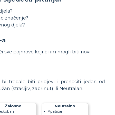
djela?
ino značenje?
vnog djela?
-a
i sve pojmove koji bi im mogli biti novi.
k bi trebale biti pridjevi i prenositi jedan od
an (strašljiv, zabrinut) ili Neutralan.
Žalosno
Neutralno
eskoban
Apatičan