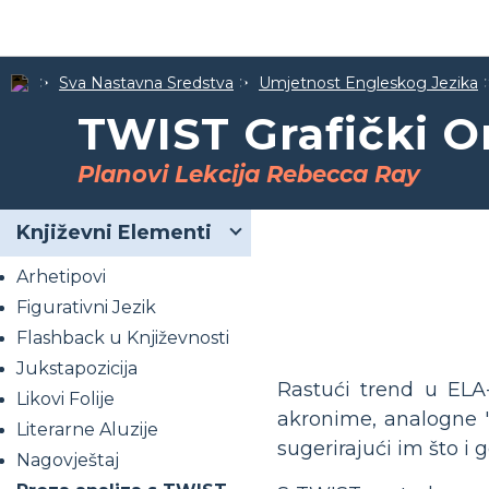
Sva Nastavna Sredstva
Umjetnost Engleskog Jezika
TWIST Grafički O
Planovi Lekcija Rebecca Ray
Književni Elementi
Arhetipovi
Figurativni Jezik
Flashback u Književnosti
Jukstapozicija
Rastući trend u ELA-i
Likovi Folije
akronime, analogne "
Literarne Aluzije
sugerirajući im što i 
Nagovještaj