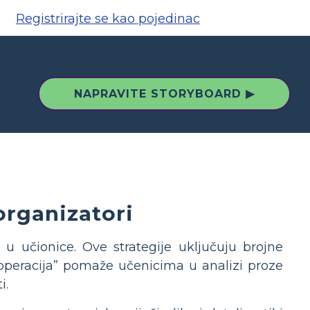
Registrirajte se kao pojedinac
NAPRAVITE STORYBOARD ▶
organizatori
a u učionice. Ove strategije uključuju brojne
 operacija” pomaže učenicima u analizi proze
i.