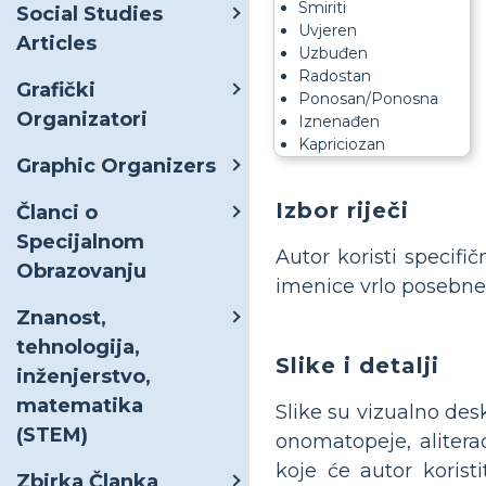
Smiriti
Social Studies
Uvjeren
Articles
Uzbuđen
Radostan
Grafički
Ponosan/Ponosna
Organizatori
Iznenađen
Kapriciozan
Graphic Organizers
Izbor riječi
Članci o
Specijalnom
Autor koristi specifič
Obrazovanju
imenice vrlo posebne. K
Znanost,
tehnologija,
Slike i detalji
inženjerstvo,
matematika
Slike su vizualno desk
(STEM)
onomatopeje, aliterac
koje će autor koristi
Zbirka Članka