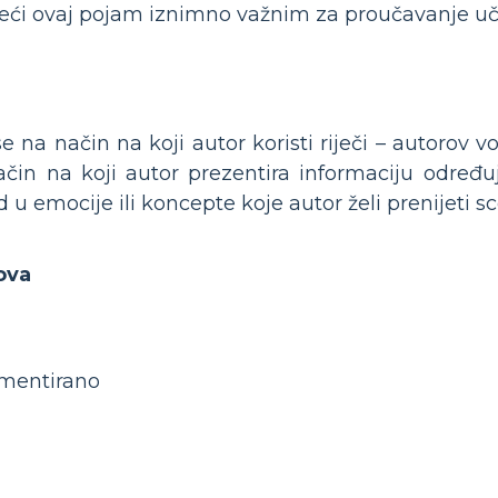
ineći ovaj pojam iznimno važnim za proučavanje uč
se na način na koji autor koristi riječi – autorov vo
čin na koji autor prezentira informaciju određuje
 u emocije ili koncepte koje autor želi prenijeti 
lova
gumentirano