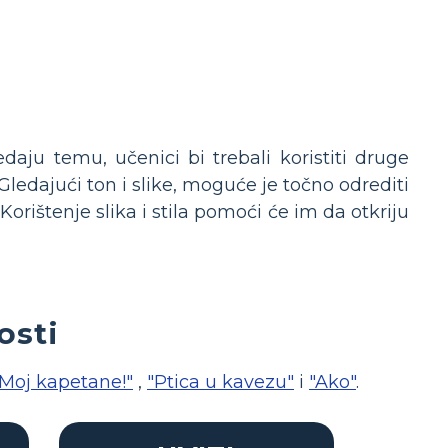
aju temu, učenici bi trebali koristiti druge
ledajući ton i slike, moguće je točno odrediti
orištenje slika i stila pomoći će im da otkriju
osti
Moj kapetane!"
,
"Ptica u kavezu"
i
"Ako"
.