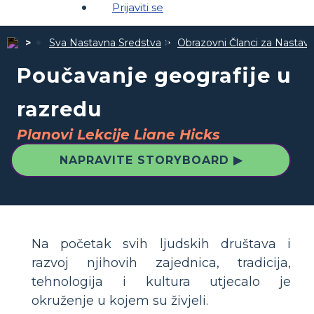
Prijaviti se
Sva Nastavna Sredstva
Obrazovni Članci za Nastav
Poučavanje geografije u
razredu
Planovi Lekcije Liane Hicks
NAPRAVITE STORYBOARD ▶
Na početak svih ljudskih društava i
razvoj njihovih zajednica, tradicija,
tehnologija i kultura utjecalo je
okruženje u kojem su živjeli.