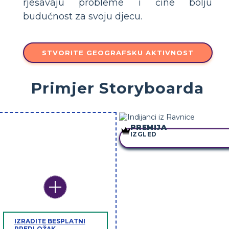
rješavaju probleme i čine bolju
budućnost za svoju djecu.
STVORITE GEOGRAFSKU AKTIVNOST
Primjer Storyboarda
PREMIJA
IZGLED
KOPIRAJ OVU STORYBOAR
IZRADITE BESPLATNI
PREDLOŽAK