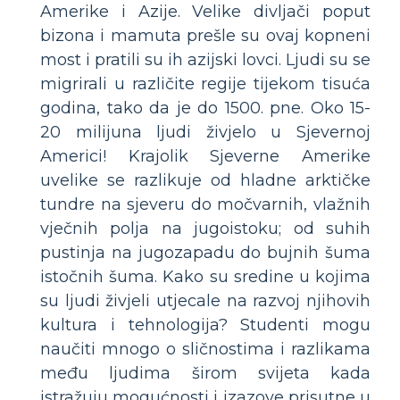
Amerike i Azije. Velike divljači poput
bizona i mamuta prešle su ovaj kopneni
most i pratili su ih azijski lovci. Ljudi su se
migrirali u različite regije tijekom tisuća
godina, tako da je do 1500. pne. Oko 15-
20 milijuna ljudi živjelo u Sjevernoj
Americi! Krajolik Sjeverne Amerike
uvelike se razlikuje od hladne arktičke
tundre na sjeveru do močvarnih, vlažnih
vječnih polja na jugoistoku; od suhih
pustinja na jugozapadu do bujnih šuma
istočnih šuma. Kako su sredine u kojima
su ljudi živjeli utjecale na razvoj njihovih
kultura i tehnologija? Studenti mogu
naučiti mnogo o sličnostima i razlikama
među ljudima širom svijeta kada
istražuju mogućnosti i izazove prisutne u