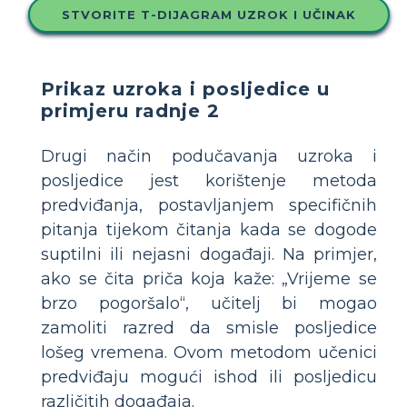
STVORITE T-DIJAGRAM UZROK I UČINAK
Prikaz uzroka i posljedice u
primjeru radnje 2
Drugi način podučavanja uzroka i
posljedice jest korištenje metoda
predviđanja, postavljanjem specifičnih
pitanja tijekom čitanja kada se dogode
suptilni ili nejasni događaji. Na primjer,
ako se čita priča koja kaže: „Vrijeme se
brzo pogoršalo“, učitelj bi mogao
zamoliti razred da smisle posljedice
lošeg vremena. Ovom metodom učenici
predviđaju mogući ishod ili posljedicu
različitih događaja.