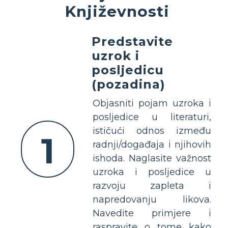
Književnosti
Predstavite
uzrok i
posljedicu
(pozadina)
Objasniti pojam uzroka i
posljedice u literaturi,
ističući odnos između
1
radnji/događaja i njihovih
ishoda. Naglasite važnost
uzroka i posljedice u
razvoju zapleta i
napredovanju likova.
Navedite primjere i
raspravite o tome kako