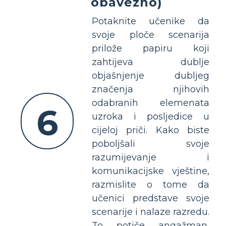
obavezno)
Potaknite učenike da
svoje ploče scenarija
prilože papiru koji
zahtijeva dublje
objašnjenje dubljeg
značenja njihovih
odabranih elemenata
6
uzroka i posljedice u
cijeloj priči. Kako biste
poboljšali svoje
razumijevanje i
komunikacijske vještine,
razmislite o tome da
učenici predstave svoje
scenarije i nalaze razredu.
To potiče angažman,