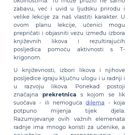
okolnostima. To može pružiti ne samo
zabavu, već i uvid u ljudsku prirodu i
velike lekcije za naš vlastiti karakter. U
ovom planu lekcije, učenici mogu
prepričati i objasniti vezu između izbora
književnih likova i rezultirajućih
posljedica pomoću aktivnosti s T-
krigonom.
U književnosti, izbori likova i njihove
posljedice igraju ključnu ulogu i u radnji i
u razvoju likova. Ponekad postoji
značajna
prekretnica
s kojom se lik
suočava - ili nemoguća
dilema
- koja
potpuno mijenja tijek djela.
Razumijevanje ovih važnih elemenata
radnje ima mnogo koristi za učenike, a