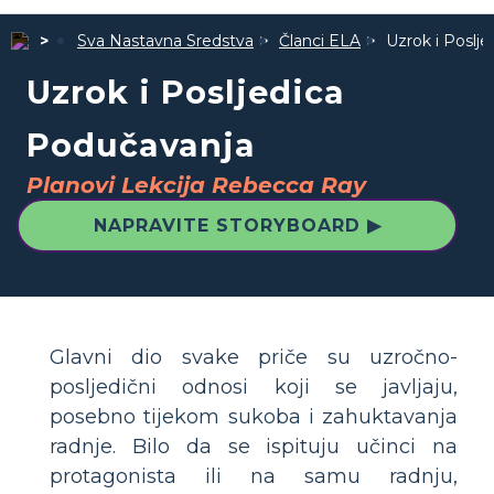
Sva Nastavna Sredstva
Članci ELA
Uzrok i Poslj
Uzrok i Posljedica
Podučavanja
Planovi Lekcija Rebecca Ray
NAPRAVITE STORYBOARD ▶
Glavni dio svake priče su uzročno-
posljedični odnosi koji se javljaju,
posebno tijekom sukoba i zahuktavanja
radnje. Bilo da se ispituju učinci na
protagonista ili na samu radnju,