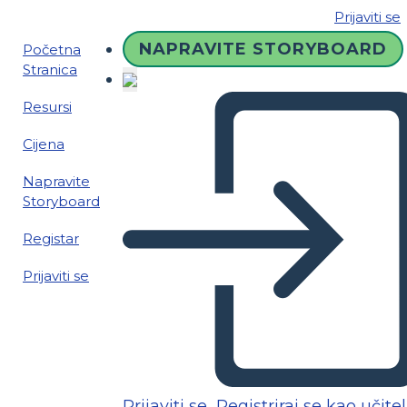
Prijaviti se
NAPRAVITE STORYBOARD
Početna
Stranica
Resursi
Cijena
Napravite
Storyboard
Registar
Prijaviti se
Prijaviti se
Registriraj se kao učitel