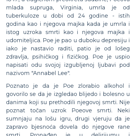
mlada supruga, Virginia, umrla je od
tuberkuloze u dobi od 24 godine - istih
godina kao i njegova majka kada je umrla i
istog uzroka smrti kao i njegova majka i
udomiteljica. Poe je pao u duboku depresiju i
iako je nastavio raditi, patio je od lošeg
zdravlja, psihičkog i fizičkog. Poe je uspio
napisati odu svojoj izgubljenoj ljubavi pod
nazivom "Annabel Lee".
Poznato je da je Poe zlorabio alkohol i
govorilo se da je izgledao blijedo i bolesno u
danima koji su prethodili njegovoj smrti. Nije
poznat točan uzrok Poeove smrti. Neki
sumnjaju na lošu igru, drugi vjeruju da je
zapravo bjesnoća dovela do njegove rane
smrti. Pronađen je u delirijumu i