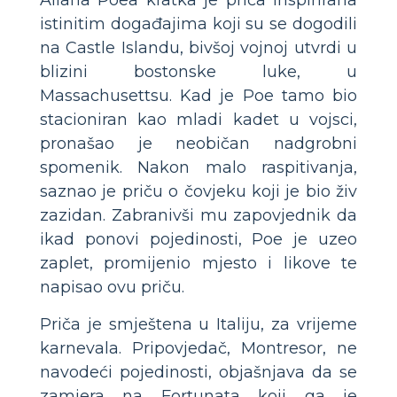
istinitim događajima koji su se dogodili
na Castle Islandu, bivšoj vojnoj utvrdi u
blizini bostonske luke, u
Massachusettsu. Kad je Poe tamo bio
stacioniran kao mladi kadet u vojsci,
pronašao je neobičan nadgrobni
spomenik. Nakon malo raspitivanja,
saznao je priču o čovjeku koji je bio živ
zazidan. Zabranivši mu zapovjednik da
ikad ponovi pojedinosti, Poe je uzeo
zaplet, promijenio mjesto i likove te
napisao ovu priču.
Priča je smještena u Italiju, za vrijeme
karnevala. Pripovjedač, Montresor, ne
navodeći pojedinosti, objašnjava da se
zamjera na Fortunata koji ga je