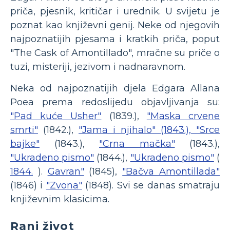
priča, pjesnik, kritičar i urednik. U svijetu je
poznat kao književni genij. Neke od njegovih
najpoznatijih pjesama i kratkih priča, poput
"The Cask of Amontillado", mračne su priče o
tuzi, misteriji, jezivom i nadnaravnom.
Neka od najpoznatijih djela Edgara Allana
Poea prema redoslijedu objavljivanja su:
"Pad kuće Usher"
(1839.),
"Maska crvene
smrti"
(1842.),
"Jama i njihalo" (1843.), "Srce
bajke"
(1843.),
"Crna mačka"
(1843.),
"Ukradeno pismo"
(1844.),
"Ukradeno pismo"
(
1844.
).
Gavran"
(1845),
"Bačva Amontillada"
(1846) i
"Zvona"
(1848). Svi se danas smatraju
književnim klasicima.
Rani život