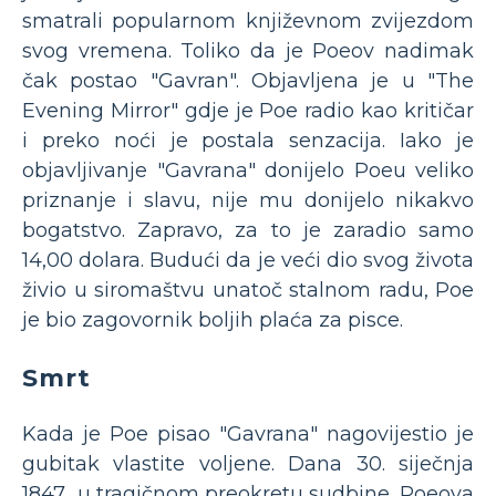
smatrali popularnom književnom zvijezdom
svog vremena. Toliko da je Poeov nadimak
čak postao "Gavran". Objavljena je u "The
Evening Mirror" gdje je Poe radio kao kritičar
i preko noći je postala senzacija. Iako je
objavljivanje "Gavrana" donijelo Poeu veliko
priznanje i slavu, nije mu donijelo nikakvo
bogatstvo. Zapravo, za to je zaradio samo
14,00 dolara. Budući da je veći dio svog života
živio u siromaštvu unatoč stalnom radu, Poe
je bio zagovornik boljih plaća za pisce.
Smrt
Kada je Poe pisao "Gavrana" nagovijestio je
gubitak vlastite voljene. Dana 30. siječnja
1847., u tragičnom preokretu sudbine, Poeova