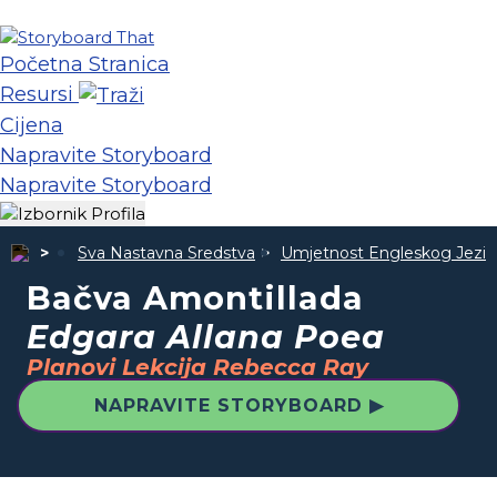
Početna Stranica
Resursi
Cijena
Napravite Storyboard
Napravite Storyboard
Sva Nastavna Sredstva
Umjetnost Engleskog Jezik
Bačva Amontillada
Edgara Allana Poea
Planovi Lekcija Rebecca Ray
NAPRAVITE STORYBOARD ▶