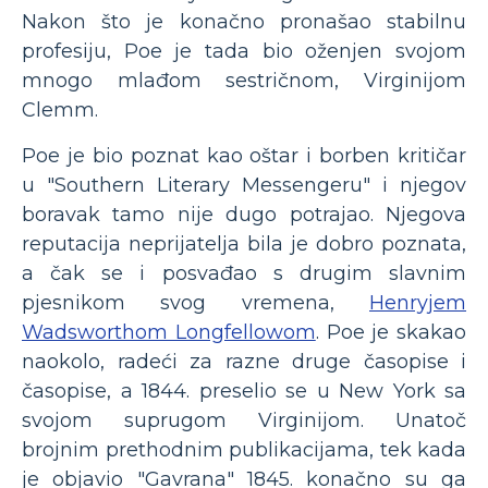
Nakon što je konačno pronašao stabilnu
profesiju, Poe je tada bio oženjen svojom
mnogo mlađom sestričnom, Virginijom
Clemm.
Poe je bio poznat kao oštar i borben kritičar
u "Southern Literary Messengeru" i njegov
boravak tamo nije dugo potrajao. Njegova
reputacija neprijatelja bila je dobro poznata,
a čak se i posvađao s drugim slavnim
pjesnikom svog vremena,
Henryjem
Wadsworthom Longfellowom
. Poe je skakao
naokolo, radeći za razne druge časopise i
časopise, a 1844. preselio se u New York sa
svojom suprugom Virginijom. Unatoč
brojnim prethodnim publikacijama, tek kada
je objavio "Gavrana" 1845. konačno su ga