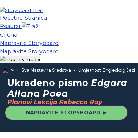
Početna Stranica
Resursi
Cijena
Napravite Storyboard
Napravite Storyboard
Sva Nastavna Sredstva
Umjetnost Engleskog Jezik
Ukradeno pismo
Edgara
Allana Poea
Planovi Lekcija Rebecca Ray
NAPRAVITE STORYBOARD ▶