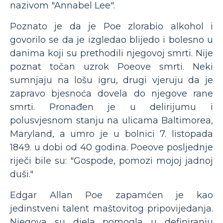
nazivom "Annabel Lee".
Poznato je da je Poe zlorabio alkohol i
govorilo se da je izgledao blijedo i bolesno u
danima koji su prethodili njegovoj smrti. Nije
poznat točan uzrok Poeove smrti. Neki
sumnjaju na lošu igru, drugi vjeruju da je
zapravo bjesnoća dovela do njegove rane
smrti. Pronađen je u delirijumu i
polusvjesnom stanju na ulicama Baltimorea,
Maryland, a umro je u bolnici 7. listopada
1849. u dobi od 40 godina. Poeove posljednje
riječi bile su: "Gospode, pomozi mojoj jadnoj
duši."
Edgar Allan Poe zapamćen je kao
jedinstveni talent maštovitog pripovijedanja.
Njegova su djela pomogla u definiranju