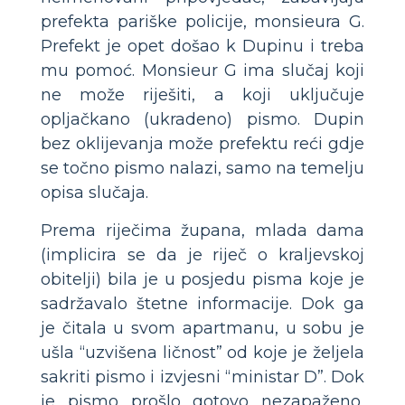
prefekta pariške policije, monsieura G.
Prefekt je opet došao k Dupinu i treba
mu pomoć. Monsieur G ima slučaj koji
ne može riješiti, a koji uključuje
opljačkano (ukradeno) pismo. Dupin
bez oklijevanja može prefektu reći gdje
se točno pismo nalazi, samo na temelju
opisa slučaja.
Prema riječima župana, mlada dama
(implicira se da je riječ o kraljevskoj
obitelji) bila je u posjedu pisma koje je
sadržavalo štetne informacije. Dok ga
je čitala u svom apartmanu, u sobu je
ušla “uzvišena ličnost” od koje je željela
sakriti pismo i izvjesni “ministar D”. Dok
je pismo prošlo gotovo nezapaženo,