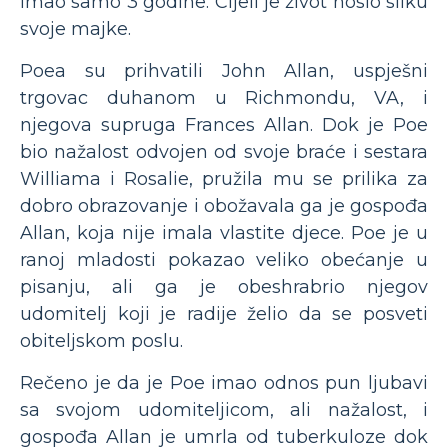
imao samo 3 godine. Cijeli je život nosio sliku
svoje majke.
Poea su prihvatili John Allan, uspješni
trgovac duhanom u Richmondu, VA, i
njegova supruga Frances Allan. Dok je Poe
bio nažalost odvojen od svoje braće i sestara
Williama i Rosalie, pružila mu se prilika za
dobro obrazovanje i obožavala ga je gospođa
Allan, koja nije imala vlastite djece. Poe je u
ranoj mladosti pokazao veliko obećanje u
pisanju, ali ga je obeshrabrio njegov
udomitelj koji je radije želio da se posveti
obiteljskom poslu.
Rečeno je da je Poe imao odnos pun ljubavi
sa svojom udomiteljicom, ali nažalost, i
gospođa Allan je umrla od tuberkuloze dok