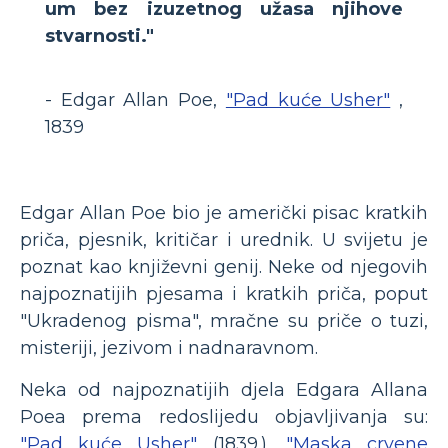
um bez izuzetnog užasa njihove
stvarnosti."
- Edgar Allan Poe,
"Pad kuće Usher"
,
1839
Edgar Allan Poe bio je američki pisac kratkih
priča, pjesnik, kritičar i urednik. U svijetu je
poznat kao književni genij. Neke od njegovih
najpoznatijih pjesama i kratkih priča, poput
"Ukradenog pisma", mračne su priče o tuzi,
misteriji, jezivom i nadnaravnom.
Neka od najpoznatijih djela Edgara Allana
Poea prema redoslijedu objavljivanja su:
"Pad kuće Usher"
(1839.),
"Maska crvene