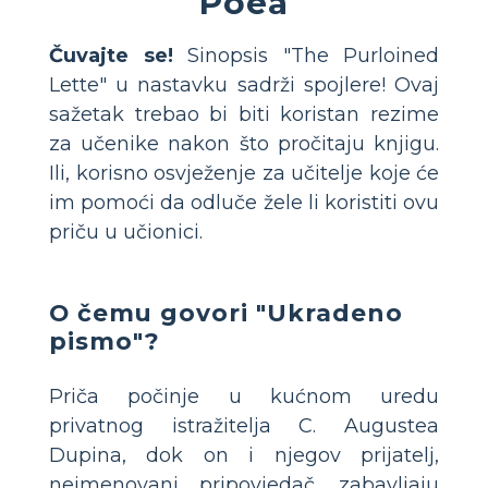
Poea
Čuvajte se!
Sinopsis "The Purloined
Lette" u nastavku sadrži spojlere! Ovaj
sažetak trebao bi biti koristan rezime
za učenike nakon što pročitaju knjigu.
Ili, korisno osvježenje za učitelje koje će
im pomoći da odluče žele li koristiti ovu
priču u učionici.
O čemu govori "Ukradeno
pismo"?
Priča počinje u kućnom uredu
privatnog istražitelja C. Augustea
Dupina, dok on i njegov prijatelj,
neimenovani pripovjedač, zabavljaju