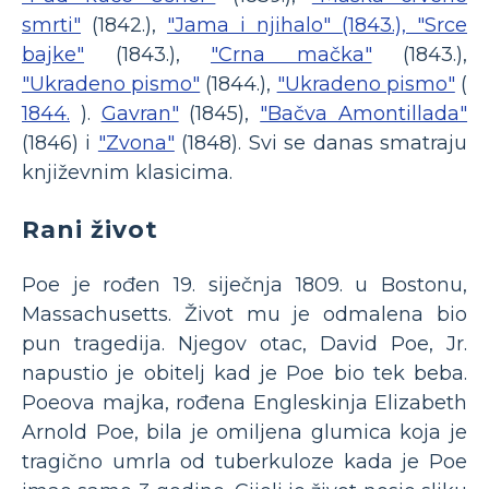
smrti"
(1842.),
"Jama i njihalo" (1843.), "Srce
bajke"
(1843.),
"Crna mačka"
(1843.),
"Ukradeno pismo"
(1844.),
"Ukradeno pismo"
(
1844.
).
Gavran"
(1845),
"Bačva Amontillada"
(1846) i
"Zvona"
(1848). Svi se danas smatraju
književnim klasicima.
Rani život
Poe je rođen 19. siječnja 1809. u Bostonu,
Massachusetts. Život mu je odmalena bio
pun tragedija. Njegov otac, David Poe, Jr.
napustio je obitelj kad je Poe bio tek beba.
Poeova majka, rođena Engleskinja Elizabeth
Arnold Poe, bila je omiljena glumica koja je
tragično umrla od tuberkuloze kada je Poe