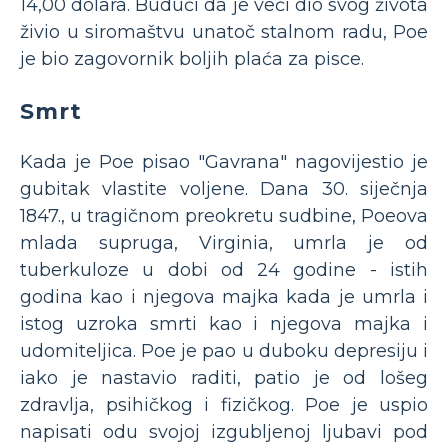
14,00 dolara. Budući da je veći dio svog života
živio u siromaštvu unatoč stalnom radu, Poe
je bio zagovornik boljih plaća za pisce.
Smrt
Kada je Poe pisao "Gavrana" nagovijestio je
gubitak vlastite voljene. Dana 30. siječnja
1847., u tragičnom preokretu sudbine, Poeova
mlada supruga, Virginia, umrla je od
tuberkuloze u dobi od 24 godine - istih
godina kao i njegova majka kada je umrla i
istog uzroka smrti kao i njegova majka i
udomiteljica. Poe je pao u duboku depresiju i
iako je nastavio raditi, patio je od lošeg
zdravlja, psihičkog i fizičkog. Poe je uspio
napisati odu svojoj izgubljenoj ljubavi pod