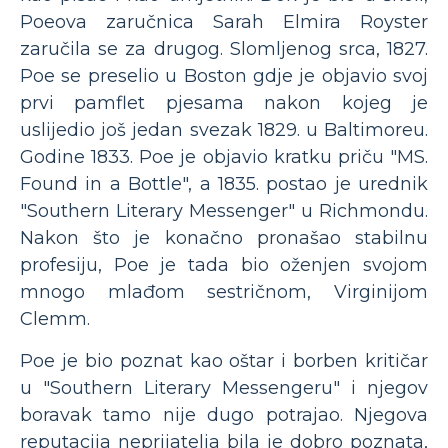
Poeova zaručnica Sarah Elmira Royster
zaručila se za drugog. Slomljenog srca, 1827.
Poe se preselio u Boston gdje je objavio svoj
prvi pamflet pjesama nakon kojeg je
uslijedio još jedan svezak 1829. u Baltimoreu.
Godine 1833. Poe je objavio kratku priču "MS.
Found in a Bottle", a 1835. postao je urednik
"Southern Literary Messenger" u Richmondu.
Nakon što je konačno pronašao stabilnu
profesiju, Poe je tada bio oženjen svojom
mnogo mlađom sestričnom, Virginijom
Clemm.
Poe je bio poznat kao oštar i borben kritičar
u "Southern Literary Messengeru" i njegov
boravak tamo nije dugo potrajao. Njegova
reputacija neprijatelja bila je dobro poznata,