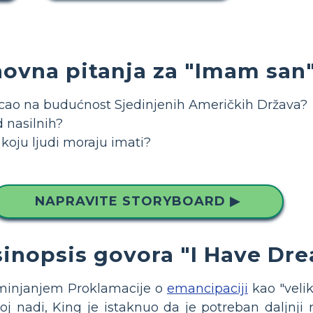
ovna pitanja za "Imam san
jecao na budućnost Sjedinjenih Američkih Država?
d nasilnih?
 koju ljudi moraju imati?
NAPRAVITE STORYBOARD ▶
sinopsis govora "I Have Dre
minjanjem Proklamacije o
emancipaciji
kao "veli
toj nadi, King je istaknuo da je potreban daljnji 