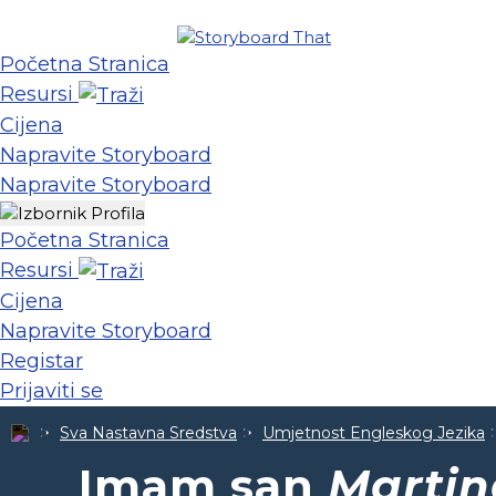
Početna Stranica
Resursi
Cijena
Napravite Storyboard
Napravite Storyboard
Početna Stranica
Resursi
Cijena
Napravite Storyboard
Registar
Prijaviti se
Sva Nastavna Sredstva
Umjetnost Engleskog Jezika
Imam san
Martin