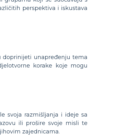
ličitih perspektiva i iskustava
 doprinijeti unapređenju tema
djelotvorne korake koje mogu
e svoja razmišljanja i ideje sa
zovu ili prošire svoje misli te
njihovim zajednicama.