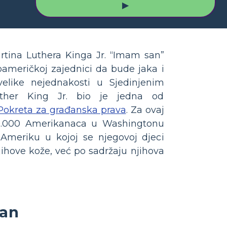
▶
tina Luthera Kinga Jr. “Imam san”
oameričkoj zajednici da bude jaka i
velike nejednakosti u Sjedinjenim
uther King Jr. bio je jedna od
Pokreta za građanska prava
. Za ovaj
00.000 Amerikanaca u Washingtonu
 Ameriku u kojoj se njegovoj djeci
njihove kože, već po sadržaju njihova
san