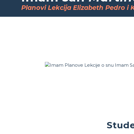
Planovi Lekcija Elizabeth Pedro i K
Stude