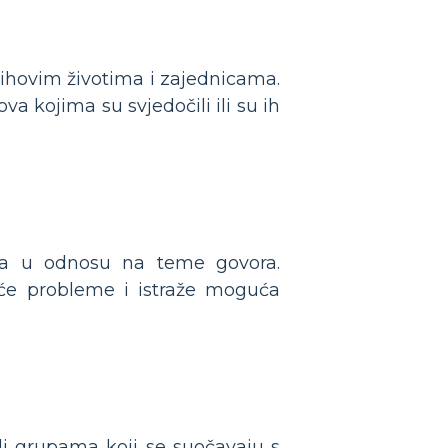
ihovim životima i zajednicama.
va kojima su svjedočili ili su ih
nica u odnosu na teme govora.
kuće probleme i istraže moguća
li grupama koji se suočavaju s