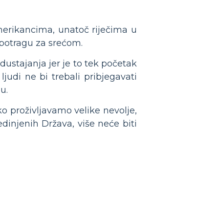
merikancima, unatoč riječima u
 potragu za srećom.
dustajanja jer je to tek početak
judi ne bi trebali pribjegavati
u.
ko proživljavamo velike nevolje,
dinjenih Država, više neće biti