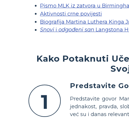
Pismo MLK iz zatvora u Birming
Aktivnosti crne povijesti
Biografija Martina Luthera Kinga J
Snovi
i
odgođeni san
Langstona H
Kako Potaknuti Uče
Svo
Predstavite Go
1
Predstavite govor Mar
jednakost, pravda, sl
već su i danas relevan