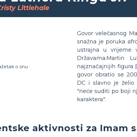
risty Littlehale
Govor velečasnog Mar
snažna je poruka afr
ustrajna u vrijeme 
Državama. Martin L
najznačajnijih figura
govor obratio se 2
DC i slavno je želio
"neće suditi po boji 
karaktera".
ntske aktivnosti za Imam 