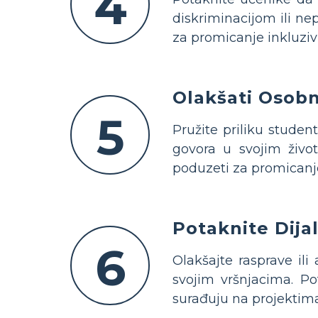
4
diskriminacijom ili ne
za promicanje inkluziv
Olakšati Osobn
5
Pružite priliku stude
govora u svojim živo
poduzeti za promicanje
Potaknite Dijal
6
Olakšajte rasprave ili
svojim vršnjacima. Po
surađuju na projektima