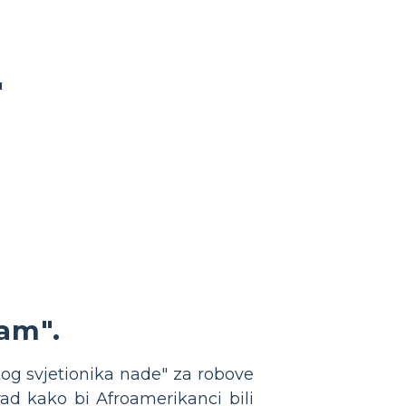
"
am".
kog svjetionika nade" za robove
rad kako bi Afroamerikanci bili