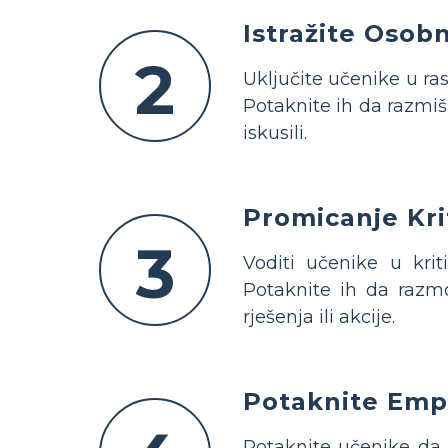
Istražite Osob
2
Uključite učenike u r
Potaknite ih da razmišl
iskusili.
Promicanje Kri
3
Voditi učenike u kri
Potaknite ih da razmo
rješenja ili akcije.
Potaknite Empa
Potaknite učenike da 