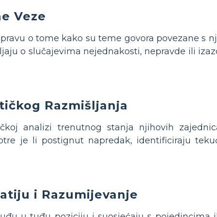
ne Veze
aspravu o tome kako su teme govora povezane s nj
jaju o slučajevima nejednakosti, nepravde ili izazo
tičkog Razmišljanja
tičkoj analizi trenutnog stanja njihovih zajed
tre je li postignut napredak, identificiraju te
tiju i Razumijevanje
uđu u tuđu poziciju i suosjećaju s pojedincima i