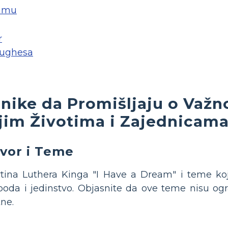
hamu
r
ughesa
nike da Promišljaju o Važn
jim Životima i Zajednicama
vor i Teme
tina Luthera Kinga "I Have a Dream" i teme koj
oboda i jedinstvo. Objasnite da ove teme nisu og
tne.