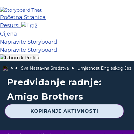
Početna Stranica
Resursi
Cijena
Napravite Storyboard
Napravite Storyboard
Sva Nastavna Sredstva
Umjetnost Engleskog Jezi
Predviđanje radnje:
Amigo Brothers
KOPIRANJE AKTIVNOSTI