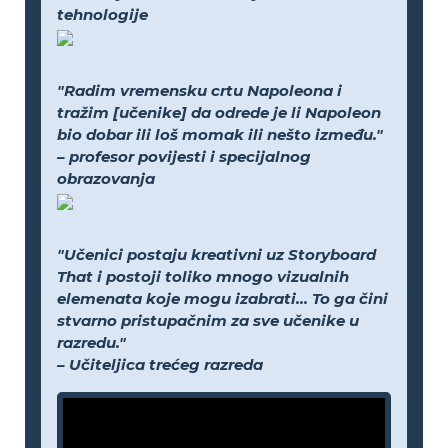
tehnologije
"Radim vremensku crtu Napoleona i
tražim [učenike] da odrede je li Napoleon
bio dobar ili loš momak ili nešto između."
– profesor povijesti i specijalnog
obrazovanja
"Učenici postaju kreativni uz Storyboard
That i postoji toliko mnogo vizualnih
elemenata koje mogu izabrati... To ga čini
stvarno pristupačnim za sve učenike u
razredu."
– Učiteljica trećeg razreda