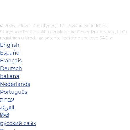
© 2026 - Clever Prototypes, LLC - Sva prava pridržana.
StoryboardThat je zaštitni znak tvrtke
Clever Prototypes , LLC
i
registriran u Uredu za patente i zaštitne znakove SAD-a
English
Español
Français
Deutsch
Italiana
Nederlands
Português
עברית
العَرَبِيَّة
हिन्दी
ру́сский язы́к