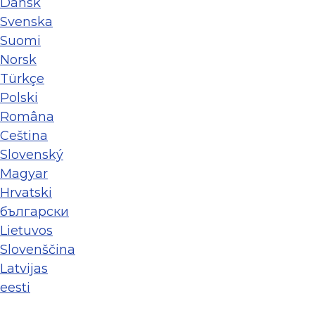
Dansk
Svenska
Suomi
Norsk
Türkçe
Polski
Româna
Ceština
Slovenský
Magyar
Hrvatski
български
Lietuvos
Slovenščina
Latvijas
eesti