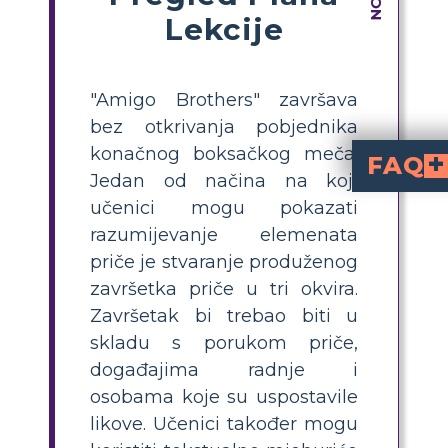
Lekcije
"Amigo Brothers" završava
bez otkrivanja pobjednika
konačnog boksačkog meča.
FAQ
Jedan od načina na koji
Kako bi predvidjeli, učenici moraju uzeti informacije iz priče i sintetizirati ih kako bi mogli odlučiti što bi se sljedeće moglo dog
Kako ploča scenarija može pomo
Čin ilustriranja može pomoći učenicima u učenju, a ako moraju opisati ilustraciju, tada dobivaju sve alate koji su im potrebni za točno predviđanje. Praktična aktivnost poput ploče scenarija pomaže u razmišljanju uč
učenici mogu pokazati
razumijevanje elemenata
priče je stvaranje produženog
završetka priče u tri okvira.
Završetak bi trebao biti u
skladu s porukom priče,
događajima radnje i
osobama koje su uspostavile
likove. Učenici također mogu