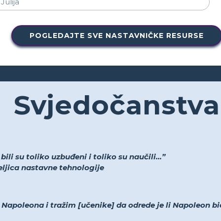
POGLEDAJTE SVE NASTAVNIČKE RESURSE
Svjedočanstva
li su toliko uzbuđeni i toliko su naučili...”
teljica nastavne tehnologije
apoleona i tražim [učenike] da odrede je li Napoleon bio