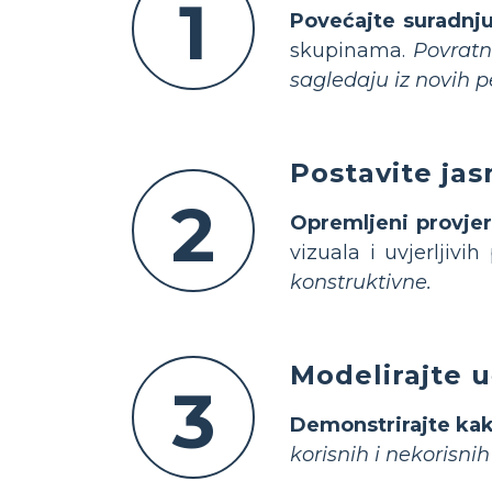
1
Povećajte suradnju 
skupinama.
Povratn
sagledaju iz novih p
Postavite jas
2
Opremljeni provje
vizuala i uvjerljivi
konstruktivne.
Modelirajte 
3
Demonstrirajte kak
korisnih i nekorisni