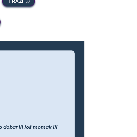
TRAŽI
 dobar ili loš momak ili