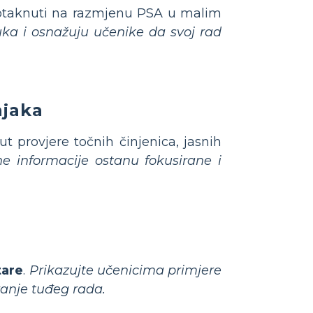
otaknuti na razmjenu PSA u malim
ka i osnažuju učenike da svoj rad
njaka
t provjere točnih činjenica, jasnih
e informacije ostanu fokusirane i
tare
.
Prikazujte učenicima primjere
ranje tuđeg rada.