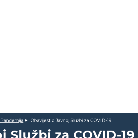
 Pandemija
Obavijest o Javnoj Službi za COVID-19
j Službi za COVID-19