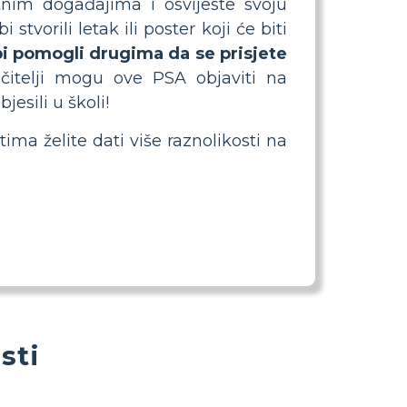
nim događajima i osvijeste svoju
tvorili letak ili poster koji će biti
bi pomogli drugima da se prisjete
čitelji mogu ove PSA objaviti na
esili u školi!
ma želite dati više raznolikosti na
sti