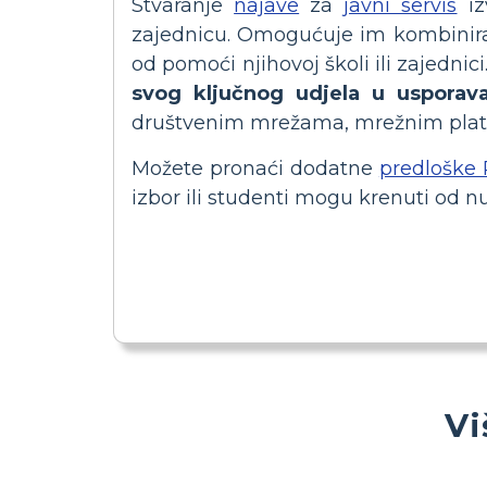
Stvaranje
najave
za
javni servis
iz
zajednicu. Omogućuje im kombiniranje 
od pomoći njihovoj školi ili zajedni
svog ključnog udjela u usporava
društvenim mrežama, mrežnim platform
Možete pronaći dodatne
predloške
izbor ili studenti mogu krenuti od 
Vi