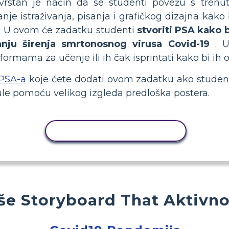
vrstan je način da se studenti povežu s trenut
istraživanja, pisanja i grafičkog dizajna kako bi s
ci. U ovom će zadatku studenti
stvoriti PSA kako 
nju širenja smrtonosnog virusa Covid-19
. U
ama za učenje ili ih čak isprintati kako bi ih obj
 PSA-a
koje ćete dodati ovom zadatku ako studenti
nule pomoću velikog izgleda predloška postera.
KOPIRANJE AKTIVNOSTI
še Storyboard That Aktivno