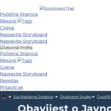
Početna Stranica
Resursi
Cijena
Napravite Storyboard
Napravite Storyboard
Početna Stranica
Resursi
Cijena
Napravite Storyboard
Registar
Prijaviti se
Sva Nastavna Sredstva
Društvene Studije
Covid19
Obavijest o Javno