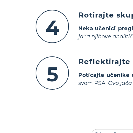
Rotirajte sk
4
Neka učenici preg
jača njihove analitič
Reflektirajte
5
Poticajte učenike 
svom PSA.
Ovo jača 