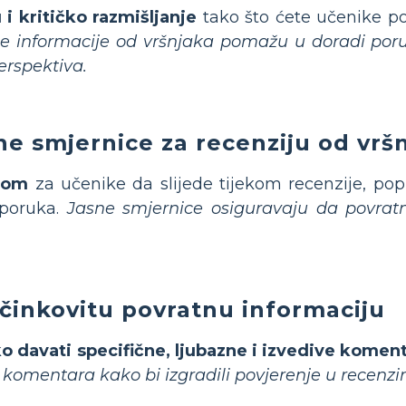
i kritičko razmišljanje
tako što ćete učenike p
e informacije od vršnjaka pomažu u doradi poru
erspektiva.
ne smjernice za recenziju od vrš
rom
za učenike da slijede tijekom recenzije, popu
h poruka.
Jasne smjernice osiguravaju da povratn
učinkovitu povratnu informaciju
o davati specifične, ljubazne i izvedive komen
h komentara kako bi izgradili povjerenje u recenzi