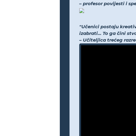
– profesor povijesti i s
"Učenici postaju kreati
izabrati... To ga čini s
– Učiteljica trećeg razr