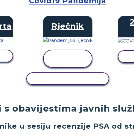
Covid19 Pandemija
2
rta
Rječnik
T
PRIKAŽI
AKTIVNOST
KOPIRANJE AKTIVNOSTI
i s obavijestima javnih služ
nike u sesiju recenzije PSA od s