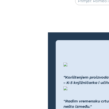
“Korištenjem proizvoda bi
– K-5 knjižničarka i uči
"Radim vremensku crtu N
nešto između."