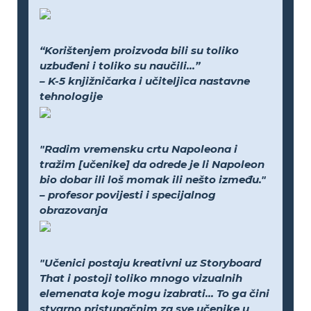
“Korištenjem proizvoda bili su toliko
uzbuđeni i toliko su naučili...”
– K-5 knjižničarka i učiteljica nastavne
tehnologije
"Radim vremensku crtu Napoleona i
tražim [učenike] da odrede je li Napoleon
bio dobar ili loš momak ili nešto između."
– profesor povijesti i specijalnog
obrazovanja
"Učenici postaju kreativni uz Storyboard
That i postoji toliko mnogo vizualnih
elemenata koje mogu izabrati... To ga čini
stvarno pristupačnim za sve učenike u