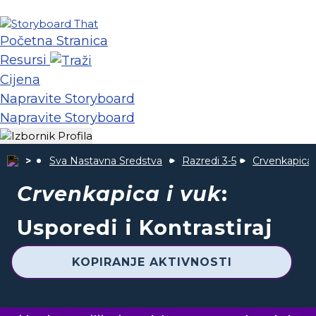
Početna Stranica
Resursi
Cijena
Napravite Storyboard
Napravite Storyboard
Sva Nastavna Sredstva
Razredi 3-5
Crvenkapica 
Crvenkapica i vuk
:
Usporedi i Kontrastiraj
KOPIRANJE AKTIVNOSTI