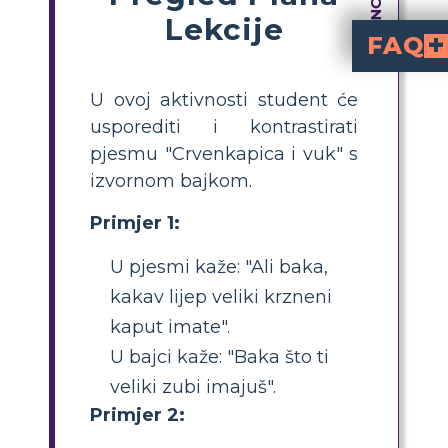
Lekcije
FAQ
Kako mogu usporediti i kontrastirati "Crvenkapicu i Vuka" s izvornom bajkom na satu?
Za usporedbu i kontrastiranje, napravite tablicu s dva stupca. U jednom stupcu navedite događaje i karakteristike iz pjesme; u drugom zabilježi
Koje su glavne razlike između pjesme Ro
i ishodima radnje. U Dahlovoj pjesmi, Crvenk
Koja je jednostavna akti
s ključnim događajima iz obje verzije. Mogu crtati scene i pisati kra
Zašto je uspoređiv
razvijati krit
, razumjeti kako se priče razvijaju i prepoznati tem
Koji su primjeri 
„divan veliki
„Bako, kakvi v
. Te razlike odraž
U ovoj aktivnosti student će
usporediti i kontrastirati
pjesmu "Crvenkapica i vuk" s
izvornom bajkom.
Primjer 1:
U pjesmi kaže: "Ali baka,
kakav lijep veliki krzneni
kaput imate".
U bajci kaže: "Baka što ti
veliki zubi imajuš".
Primjer 2: