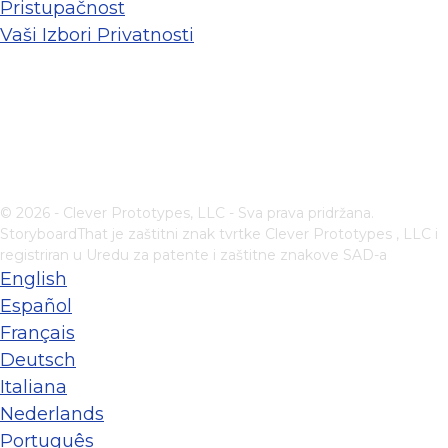
Pristupačnost
Vaši Izbori Privatnosti
© 2026 - Clever Prototypes, LLC - Sva prava pridržana.
StoryboardThat je zaštitni znak tvrtke
Clever Prototypes , LLC
i
registriran u Uredu za patente i zaštitne znakove SAD-a
English
Español
Français
Deutsch
Italiana
Nederlands
Português