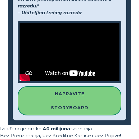
razredu."
– Učiteljica trećeg razreda
NAPRAVITE
STORYBOARD
Izrađeno je preko
40 milijuna
scenarija
Bez Preuzimanja, bez Kreditne Kartice i bez Prijave!