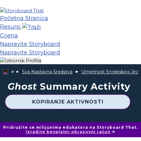
Početna Stranica
Resursi
Cijena
Napravite Storyboard
Napravite Storyboard
Sva Nastavna Sredstva
Umjetnost Engleskog Jezi
Ghost
Summary Activity
KOPIRANJE AKTIVNOSTI
Pridružite se milijunima edukatora na Storyboard That.
Izradite besplatni obrazovni račun
✨