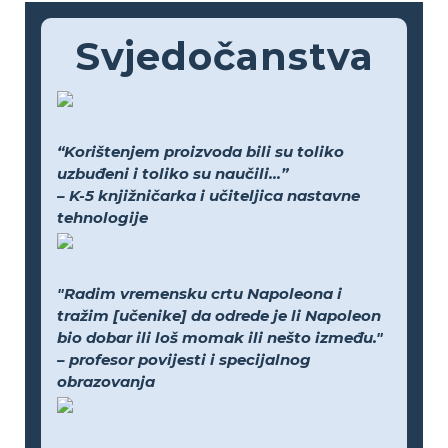
Svjedočanstva
“Korištenjem proizvoda bili su toliko
uzbuđeni i toliko su naučili...”
– K-5 knjižničarka i učiteljica nastavne
tehnologije
"Radim vremensku crtu Napoleona i
tražim [učenike] da odrede je li Napoleon
bio dobar ili loš momak ili nešto između."
– profesor povijesti i specijalnog
obrazovanja