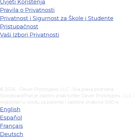
Uvjeti Korištenja
Pravila o Privatnosti
Privatnost i Sigurnost za Škole i Studente
Pristupačnost
Vaši Izbori Privatnosti
© 2026 - Clever Prototypes, LLC - Sva prava pridržana.
StoryboardThat je zaštitni znak tvrtke
Clever Prototypes , LLC
i
registriran u Uredu za patente i zaštitne znakove SAD-a
English
Español
Français
Deutsch