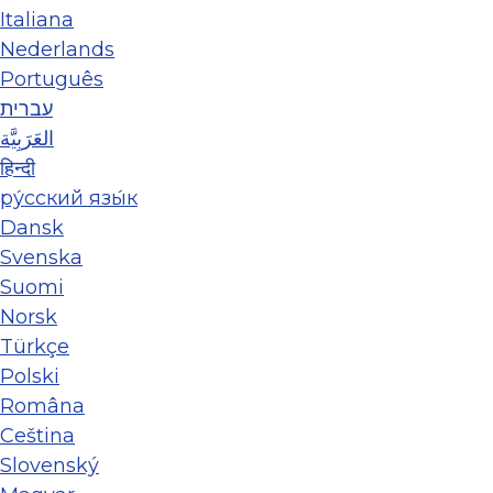
Italiana
Nederlands
Português
עברית
العَرَبِيَّة
हिन्दी
ру́сский язы́к
Dansk
Svenska
Suomi
Norsk
Türkçe
Polski
Româna
Ceština
Slovenský