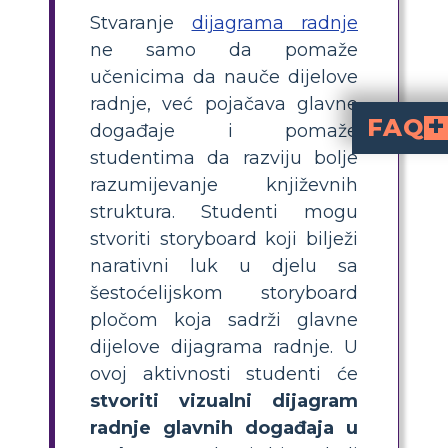
Stvaranje
dijagrama radnje
ne samo da pomaže
učenicima da nauče dijelove
radnje, već pojačava glavne
FAQ
događaje i pomaže
studentima da razviju bolje
Ako pokušavate sažeti priču ili roman, identificiranje elemenata zapleta najbolji je nači
Vrhunac je prekretnica priče i nakon tog trenutka za
Radnja u usponu skup je događaja koji vode likove do vrhunca priče. Drugim riječima, to su stvari 
razumijevanje književnih
struktura. Studenti mogu
stvoriti storyboard koji bilježi
narativni luk u djelu sa
šestoćelijskom storyboard
pločom koja sadrži glavne
dijelove dijagrama radnje. U
ovoj aktivnosti studenti će
stvoriti vizualni dijagram
radnje glavnih događaja u