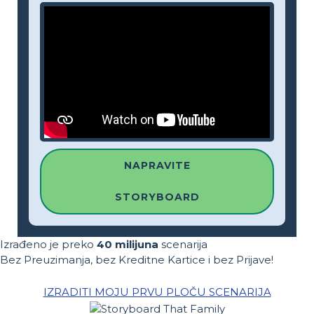
NAPRAVITE
STORYBOARD
Izrađeno je preko
40 milijuna
scenarija
Bez Preuzimanja, bez Kreditne Kartice i bez Prijave!
IZRADITI MOJU PRVU PLOČU SCENARIJA