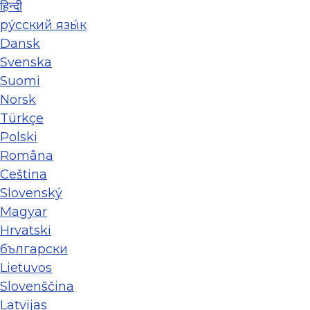
हिन्दी
ру́сский язы́к
Dansk
Svenska
Suomi
Norsk
Türkçe
Polski
Româna
Ceština
Slovenský
Magyar
Hrvatski
български
Lietuvos
Slovenščina
Latvijas