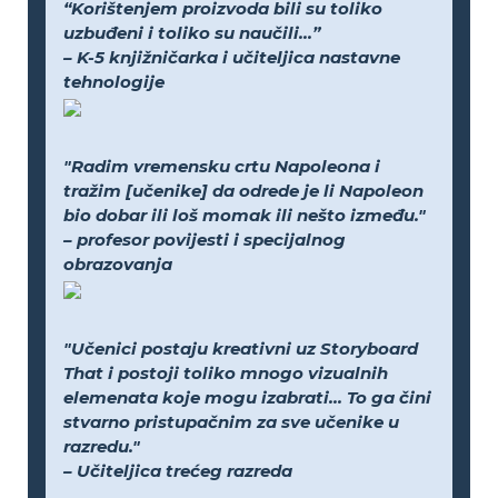
“Korištenjem proizvoda bili su toliko
uzbuđeni i toliko su naučili...”
– K-5 knjižničarka i učiteljica nastavne
tehnologije
"Radim vremensku crtu Napoleona i
tražim [učenike] da odrede je li Napoleon
bio dobar ili loš momak ili nešto između."
– profesor povijesti i specijalnog
obrazovanja
"Učenici postaju kreativni uz Storyboard
That i postoji toliko mnogo vizualnih
elemenata koje mogu izabrati... To ga čini
stvarno pristupačnim za sve učenike u
razredu."
– Učiteljica trećeg razreda