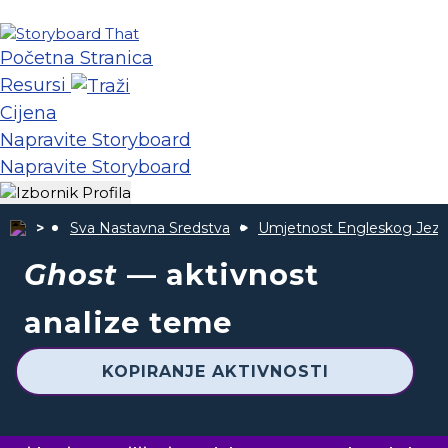
Početna Stranica
Resursi
Cijena
Napravite Storyboard
Napravite Storyboard
Sva Nastavna Sredstva
Umjetnost Engleskog Jezi
Ghost
— aktivnost
analize teme
KOPIRANJE AKTIVNOSTI