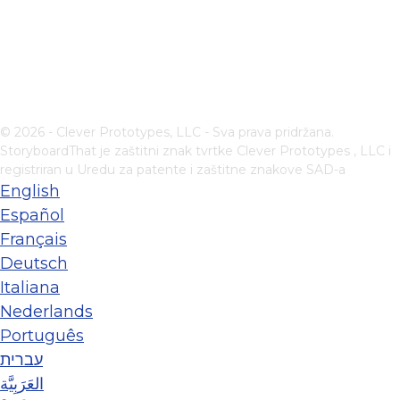
© 2026 - Clever Prototypes, LLC - Sva prava pridržana.
StoryboardThat je zaštitni znak tvrtke
Clever Prototypes , LLC
i
registriran u Uredu za patente i zaštitne znakove SAD-a
English
Español
Français
Deutsch
Italiana
Nederlands
Português
עברית
العَرَبِيَّة