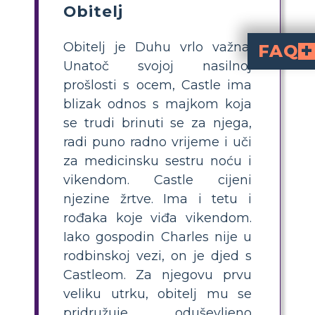
Obitelj
Obitelj je Duhu vrlo važna.
FAQ
Unatoč svojoj nasilnoj
Hoće li razumijeva
Tema je lekcija koju čitatelj nauči o životu nako
Tema je ono što naučite o životu nakon čitanja knjige. Životne lekcije učite kroz ono što se događa 
prošlosti s ocem, Castle ima
blizak odnos s majkom koja
se trudi brinuti se za njega,
radi puno radno vrijeme i uči
za medicinsku sestru noću i
vikendom. Castle cijeni
njezine žrtve. Ima i tetu i
rođaka koje viđa vikendom.
Iako gospodin Charles nije u
rodbinskoj vezi, on je djed s
Castleom. Za njegovu prvu
veliku utrku, obitelj mu se
pridružuje oduševljeno