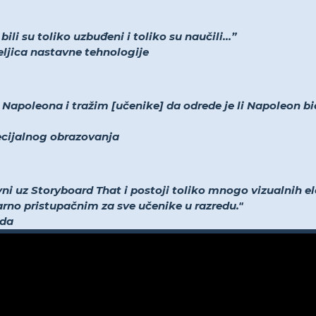
li su toliko uzbuđeni i toliko su naučili...”
teljica nastavne tehnologije
apoleona i tražim [učenike] da odrede je li Napoleon bio
pecijalnog obrazovanja
vni uz Storyboard That i postoji toliko mnogo vizualnih
tvarno pristupačnim za sve učenike u razredu."
eda