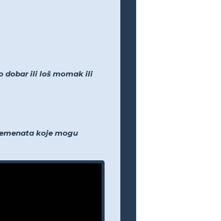
 dobar ili loš momak ili
 elemenata koje mogu