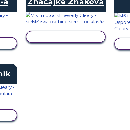
-a
Značajke Znakova
PRIKAŽI AKTIVNOST
T
nik
T