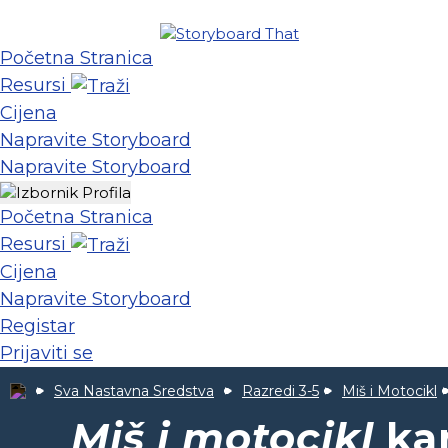
Početna Stranica
Resursi
Cijena
Napravite Storyboard
Napravite Storyboard
Početna Stranica
Resursi
Cijena
Napravite Storyboard
Registar
Prijaviti se
Sva Nastavna Sredstva
Razredi 3-5
Miš i Motocikl
Miš i motocikl
kar