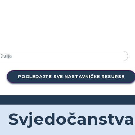
POGLEDAJTE SVE NASTAVNIČKE RESURSE
Svjedočanstva