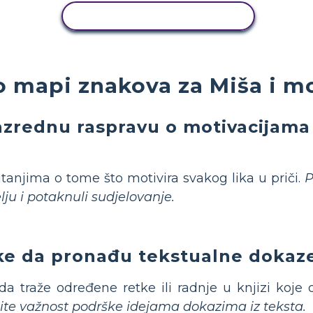
KOPIRANJE AKTIVNOSTI
o mapi znakova za Miša i m
azrednu raspravu o motivacijama l
tanjima o tome što motivira svakog lika u priči.
P
elju i potaknuli sudjelovanje.
ke da pronađu tekstualne dokaze 
a traže određene retke ili radnje u knjizi koje o
ite važnost podrške idejama dokazima iz teksta.