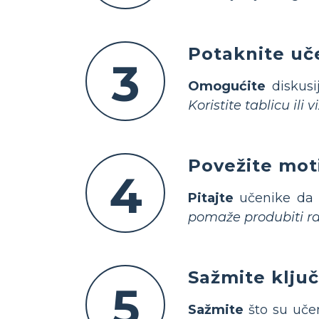
Potaknite uče
3
Omogućite
diskusij
Koristite tablicu ili
Povežite moti
4
Pitajte
učenike da p
pomaže produbiti raz
Sažmite ključ
5
Sažmite
što su učen