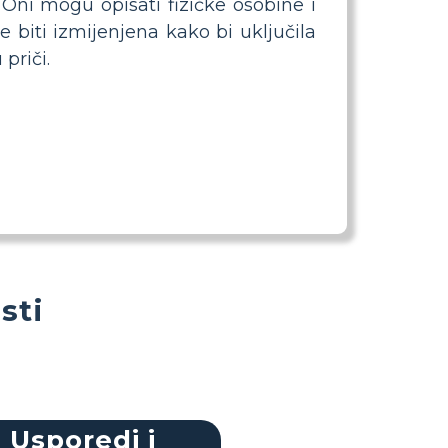
 Oni mogu opisati fizičke osobine i
 biti izmijenjena kako bi uključila
priči.
sti
Usporedi i