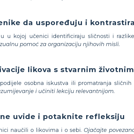
nike da uspoređuju i kontrastira
u u kojoj učenici identificiraju sličnosti i razl
 vizualnu pomoć za organizaciju njihovih misli.
vacije likova s stvarnim životni
odijele osobna iskustva ili promatranja sličnih 
umijevanje i učiniti lekciju relevantnijom.
ne uvide i potaknite refleksiju
ici naučili o likovima i o sebi.
Ojačajte povezano