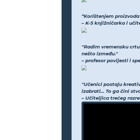
“Korištenjem proizvoda bi
– K-5 knjižničarka i uči
"Radim vremensku crtu N
nešto između."
– profesor povijesti i s
"Učenici postaju kreati
izabrati... To ga čini s
– Učiteljica trećeg razr