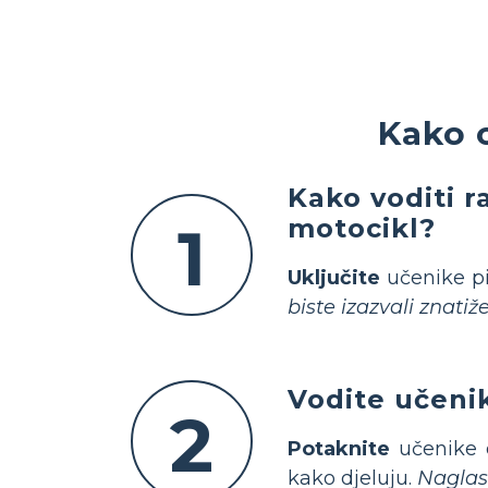
Kako 
Kako voditi r
motocikl?
1
Uključite
učenike pi
biste izazvali znatiž
Vodite učeni
2
Potaknite
učenike d
kako djeluju.
Naglas