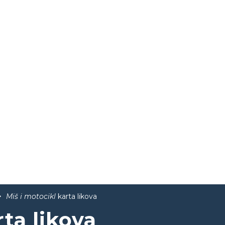
Miš i motocikl
karta likova
ta likova