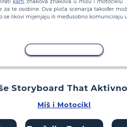
irati
karti
znakova znakova u
mišu i motociklu
.
e za te osobine. Ova ploča scenarija također može
o se likovi mijenjaju ili međusobno komuniciraju u 
KOPIRANJE AKTIVNOSTI
še Storyboard That Aktivno
Miš i Motocikl