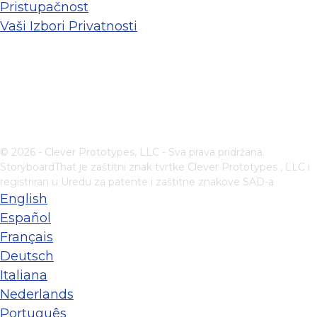
Pristupačnost
Vaši Izbori Privatnosti
© 2026 - Clever Prototypes, LLC - Sva prava pridržana.
StoryboardThat je zaštitni znak tvrtke
Clever Prototypes , LLC
i
registriran u Uredu za patente i zaštitne znakove SAD-a
English
Español
Français
Deutsch
Italiana
Nederlands
Português