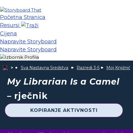
Početna Stranica
Resursi
Cijena
Napravite Storyboard
Napravite Storyboard
Sva Nastavna Sredstva
Razredi 3-5
Moj Knjižniča
My Librarian Is a Camel
– rječnik
KOPIRANJE AKTIVNOSTI