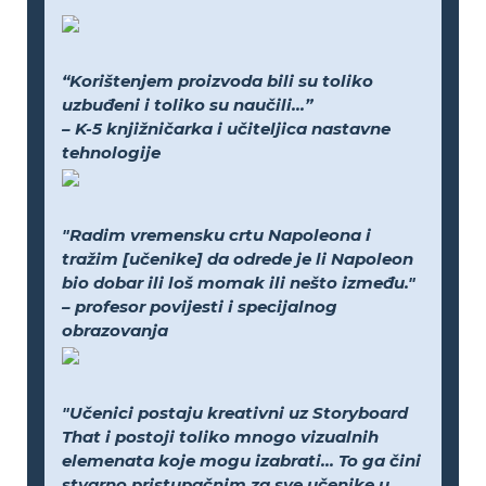
“Korištenjem proizvoda bili su toliko
uzbuđeni i toliko su naučili...”
– K-5 knjižničarka i učiteljica nastavne
tehnologije
"Radim vremensku crtu Napoleona i
tražim [učenike] da odrede je li Napoleon
bio dobar ili loš momak ili nešto između."
– profesor povijesti i specijalnog
obrazovanja
"Učenici postaju kreativni uz Storyboard
That i postoji toliko mnogo vizualnih
elemenata koje mogu izabrati... To ga čini
stvarno pristupačnim za sve učenike u