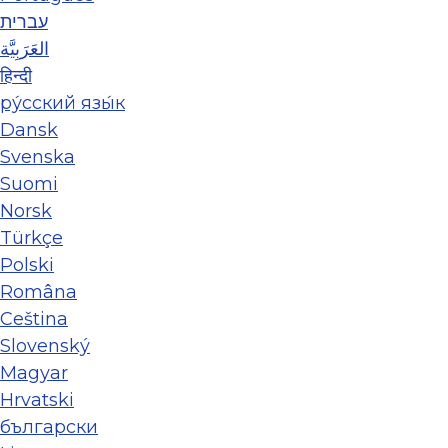
עברית
العَرَبِيَّة
हिन्दी
ру́сский язы́к
Dansk
Svenska
Suomi
Norsk
Türkçe
Polski
Româna
Ceština
Slovenský
Magyar
Hrvatski
български