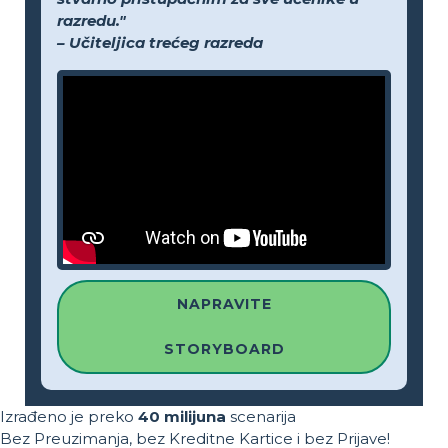
razredu."
– Učiteljica trećeg razreda
NAPRAVITE
STORYBOARD
Izrađeno je preko
40 milijuna
scenarija
Bez Preuzimanja, bez Kreditne Kartice i bez Prijave!