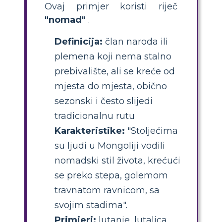
Ovaj primjer koristi riječ
"nomad"
.
Definicija:
član naroda ili
plemena koji nema stalno
prebivalište, ali se kreće od
mjesta do mjesta, obično
sezonski i često slijedi
tradicionalnu rutu
Karakteristike:
"Stoljećima
su ljudi u Mongoliji vodili
nomadski stil života, krećući
se preko stepa, golemom
travnatom ravnicom, sa
svojim stadima".
Primjeri:
lutanje, lutalica,