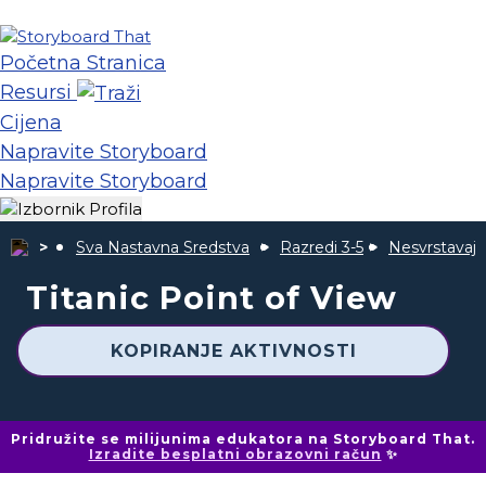
Početna Stranica
Resursi
Cijena
Napravite Storyboard
Napravite Storyboard
Sva Nastavna Sredstva
Razredi 3-5
Nesvrstavaju
Titanic Point of View
KOPIRANJE AKTIVNOSTI
Pridružite se milijunima edukatora na Storyboard That.
Izradite besplatni obrazovni račun
✨