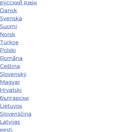
ру́сский язы́к
Dansk
Svenska
Suomi
Norsk
Türkçe
Polski
Româna
Ceština
Slovenský
Magyar
Hrvatski
български
Lietuvos
Slovenščina
Latvijas
eesti