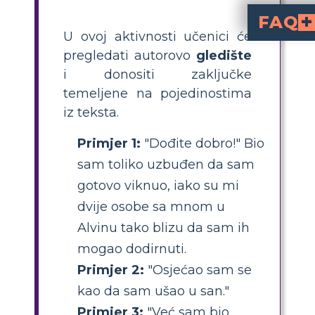
FAQ
U ovoj aktivnosti učenici će
je gledište s kojeg je priča ispričana. Ona oblikuje način na koji čitatelji doživljavaju događaje i razumiju misli i osjećaje likova.
Kako mogu poučiti učen
Tražite od učenika da traže naznake u tekstu, poput zamjenica i opisa misli ili osjećaja, te razgovarajte o tome kako oni otkrivaju je li narator sudionik il
Koji su primjeri zaključivanja o narator
Primjeri uključuju uočavanje uzbuđenog je
Kako napraviti storybo
Prvo identificirajte naratorovu perspektivu, zatim odaberite ključne tekstualne primjere k
Zašto je važno razum
, izvesti zaključ
pregledati autorovo
gledište
i donositi zaključke
temeljene na pojedinostima
iz teksta.
Primjer 1:
"Dođite dobro!" Bio
sam toliko uzbuđen da sam
gotovo viknuo, iako su mi
dvije osobe sa mnom u
Alvinu tako blizu da sam ih
mogao dodirnuti.
Primjer 2:
"Osjećao sam se
kao da sam ušao u san."
Primjer 3:
"Već sam bio