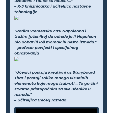
uzbuđeni i toliko su naučili...”
– K-5 knjižničarka i učiteljica nastavne
tehnologije
"Radim vremensku crtu Napoleona i
tražim [učenike] da odrede je li Napoleon
bio dobar ili loš momak ili nešto između."
– profesor povijesti i specijalnog
obrazovanja
"Učenici postaju kreativni uz Storyboard
That i postoji toliko mnogo vizualnih
elemenata koje mogu izabrati... To ga čini
stvarno pristupačnim za sve učenike u
razredu."
– Učiteljica trećeg razreda