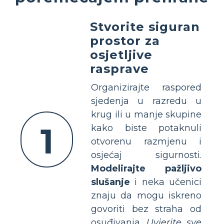
Stvorite siguran
prostor za
osjetljive
rasprave
Organizirajte raspored
sjedenja u razredu u
krug ili u manje skupine
1
kako biste potaknuli
otvorenu razmjenu i
osjećaj sigurnosti.
Modelirajte pažljivo
slušanje
i neka učenici
znaju da mogu iskreno
govoriti bez straha od
osuđivanja.
Uvjerite sve