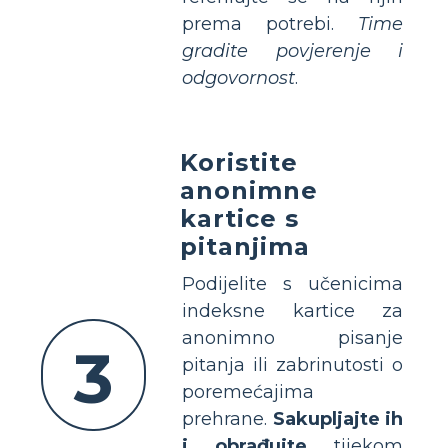
prema potrebi.
Time
gradite povjerenje i
odgovornost
.
Koristite
anonimne
kartice s
pitanjima
Podijelite s učenicima
indeksne kartice za
anonimno pisanje
3
pitanja ili zabrinutosti o
poremećajima
prehrane.
Sakupljajte ih
i obrađujte
tijekom