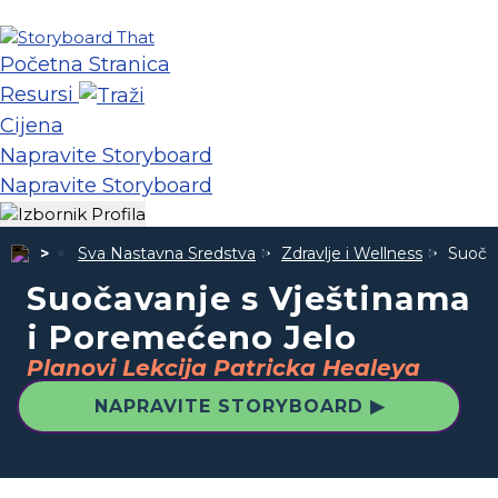
Početna Stranica
Resursi
Cijena
Napravite Storyboard
Napravite Storyboard
Sva Nastavna Sredstva
Zdravlje i Wellness
Suoča
Suočavanje s Vještinama
i Poremećeno Jelo
Planovi Lekcija Patricka Healeya
NAPRAVITE STORYBOARD ▶