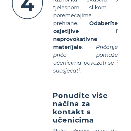
4
tjelesnom slikom i
poremećajima
prehrane.
Odaberite
osjetljive i
neprovokativne
materijale
.
Pričanje
priča pomaže
učenicima povezati se i
suosjećati
.
Ponudite više
načina za
kontakt s
učenicima