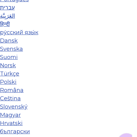
עברית
العَرَبِيَّة
हिन्दी
ру́сский язы́к
Dansk
Svenska
Suomi
Norsk
Türkçe
Polski
Româna
Ceština
Slovenský
Magyar
Hrvatski
български