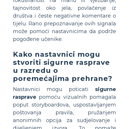
fokusiranost na hranu ili vježbanje,
tajnovitost oko jela, povlačenje iz
društva i česte negativne komentare o
tijelu. Rano prepoznavanje ovih signala
može pomoći nastavnicima da podrže
pogođene učenike.
Kako nastavnici mogu
stvoriti sigurne rasprave
u razredu o
poremećajima prehrane?
Nastavnici mogu poticati
sigurne
rasprave
pomoću vizualnih pomagala
poput storyboardova, uspostavljanjem
poštovanja pravila, pružanjem
anonimnih opcija za sudjelovanje i
dijeljenjem izvora. To pomaže