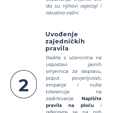
da su njihovi osjećaji i
iskustva važni
.
Uvođenje
zajedničkih
pravila
Radite s učenicima na
uspostavi jasnih
smjernica za raspravu,
2
poput povjerljivosti,
empatije i nulte
tolerancije na
zadirkivanje.
Napišite
pravila na ploču
i
referirajte se na njih