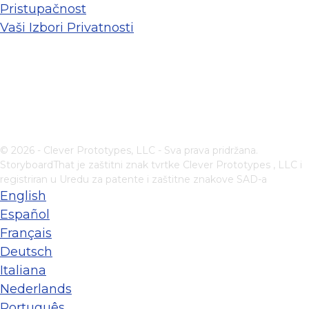
Pristupačnost
Vaši Izbori Privatnosti
© 2026 - Clever Prototypes, LLC - Sva prava pridržana.
StoryboardThat je zaštitni znak tvrtke
Clever Prototypes , LLC
i
registriran u Uredu za patente i zaštitne znakove SAD-a
English
Español
Français
Deutsch
Italiana
Nederlands
Português