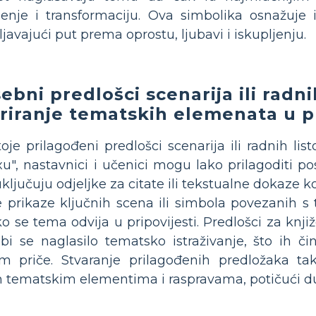
jeljenje i transformaciju. Ova simbolika osnažuj
tljavajući put prema oprostu, ljubavi i iskupljenju.
ebni predlošci scenarija ili radni
striranje tematskih elemenata u p
e prilagođeni predlošci scenarija ili radnih listo
u", nastavnici i učenici mogu lako prilagoditi p
uključuju odjeljke za citate ili tekstualne dokaze
e prikaze ključnih scena ili simbola povezanih s
 se tema odvija u pripovijesti. Predlošci za knji
 bi se naglasilo tematsko istraživanje, što ih č
priče. Stvaranje prilagođenih predložaka tako
 tematskim elementima i raspravama, potičući du