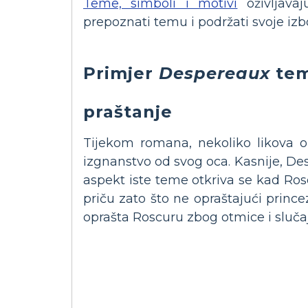
Teme, simboli i motivi
oživljavaj
prepoznati temu i podržati svoje izb
Primjer
Despereaux
te
praštanje
Tijekom romana, nekoliko likova o
izgnanstvo od svog oca. Kasnije, Des
aspekt iste teme otkriva se kad Ros
priču zato što ne opraštajući princ
oprašta Roscuru zbog otmice i slučaj