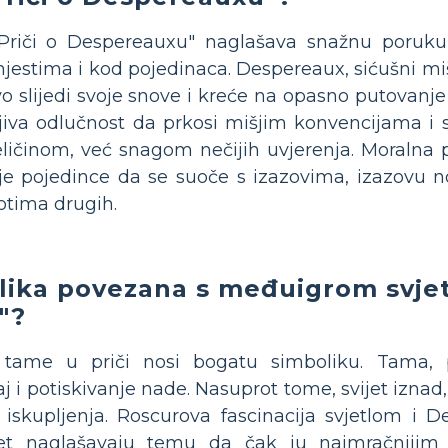
Priči o Despereauxu" naglašava snažnu poruk
jestima i kod pojedinaca. Despereaux, sićušni mi
o slijedi svoje snove i kreće na opasno putovanje
iva odlučnost da prkosi mišjim konvencijama i 
eličinom, već snagom nečijih uvjerenja. Moralna 
uje pojedince da se suoče s izazovima, izazovu n
votima drugih.
lika povezana s međuigrom svjetl
"?
i tame u priči nosi bogatu simboliku. Tama, 
čaj i potiskivanje nade. Nasuprot tome, svijet izna
iskupljenja. Roscurova fascinacija svjetlom i 
jet naglašavaju temu da čak iu najmračnijim 