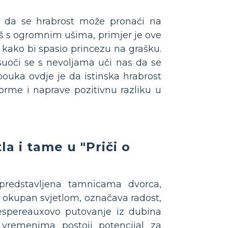
u da se hrabrost može pronaći na
š s ogromnim ušima, primjer je ove
 kako bi spasio princezu na grašku.
suoči se s nevoljama uči nas da se
pouka ovdje je da istinska hrabrost
orme i naprave pozitivnu razliku u
a i tame u "Priči o
predstavljena tamnicama dvorca,
d, okupan svjetlom, označava radost,
Despereauxovo putovanje iz dubina
vremenima postoji potencijal za