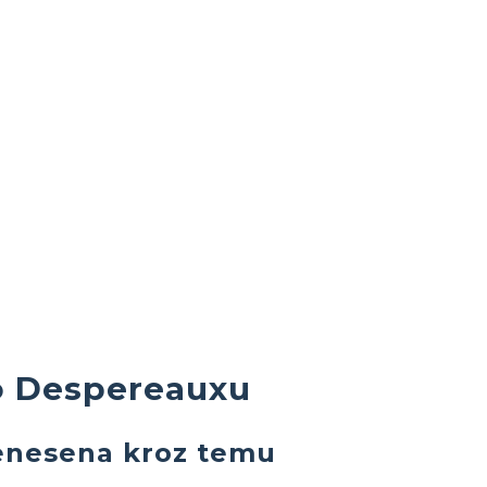
 o Despereauxu
prenesena kroz temu