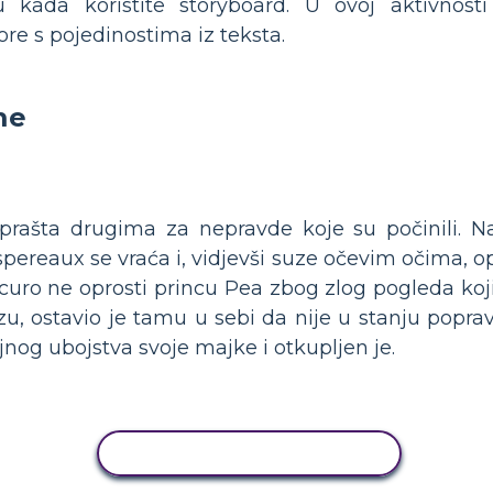
u kada koristite storyboard. U ovoj aktivnosti
ore s pojedinostima iz teksta.
me
prašta drugima za nepravde koje su počinili. N
pereaux se vraća i, vidjevši suze očevim očima, opr
curo ne oprosti princu Pea zbog zlog pogleda koji
ezu, ostavio je tamu u sebi da nije u stanju popra
nog ubojstva svoje majke i otkupljen je.
KOPIRANJE AKTIVNOSTI