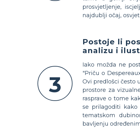
prosvjetljenje, isc
najdublji očaj, osvje
Postoje li pos
analizu i ilu
Iako možda ne postoj
"Priču o Despereaux
3
Ovi predlošci često 
prostore za vizualn
rasprave o tome kako
se prilagoditi kako
tematskom dubinom 
bavljenju određenim