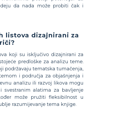
e ideju da nada može probiti čak i
h listova dizajnirani za
riči?
va koji su isključivo dizajnirani za
ostojeće predloške za analizu teme.
 koji podržavaju tematska tumačenja,
 temom i područja za objašnjenja i
ževnu analizu ili razvoj likova mogu
ini svestranim alatima za bavljenje
đer može pružiti fleksibilnost u
blje razumijevanje tema knjige.