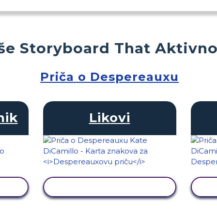
še Storyboard That Aktivno
Priča o Despereauxu
nik
Likovi
T
PRIKAŽI AKTIVNOST