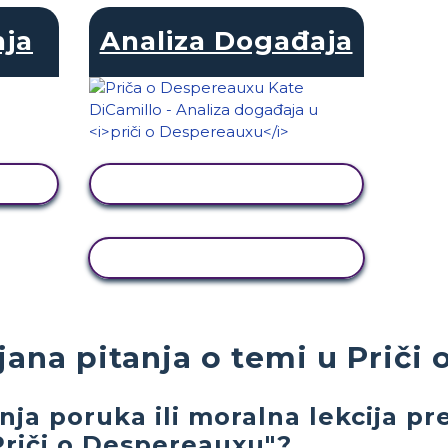
nja
Analiza Događaja
T
PRIKAŽI AKTIVNOST
KOPIRANJE AKTIVNOSTI
jana pitanja o temi u Priči
šnja poruka ili moralna lekcija 
Priči o Despereauxu"?