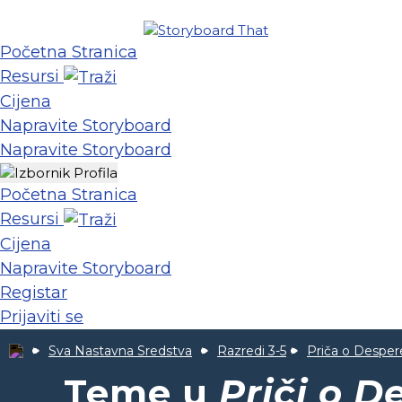
Početna Stranica
Resursi
Cijena
Napravite Storyboard
Napravite Storyboard
Početna Stranica
Resursi
Cijena
Napravite Storyboard
Registar
Prijaviti se
Sva Nastavna Sredstva
Razredi 3-5
Priča o Despe
Teme u
Priči o 