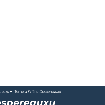
reauxu
Teme u
Priči o Despereauxu
Despereauxu