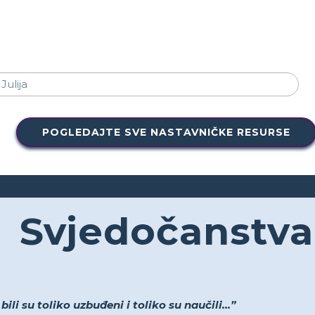
POGLEDAJTE SVE NASTAVNIČKE RESURSE
Svjedočanstva
li su toliko uzbuđeni i toliko su naučili...”