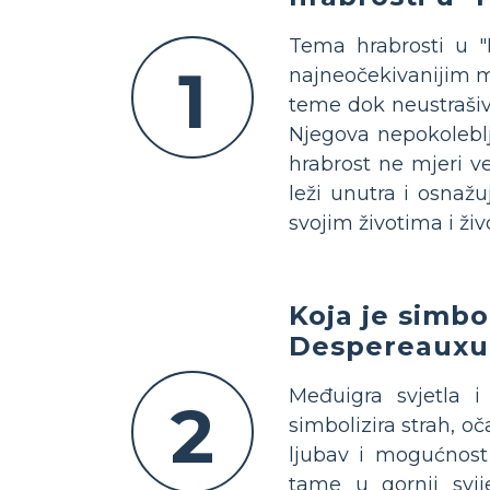
Tema hrabrosti u "
1
najneočekivanijim m
teme dok neustrašiv
Njegova nepokoleblj
hrabrost ne mjeri v
leži unutra i osnaž
svojim životima i ži
Koja je simbo
Despereauxu
Međuigra svjetla 
2
simbolizira strah, o
ljubav i mogućnost 
tame u gornji svi