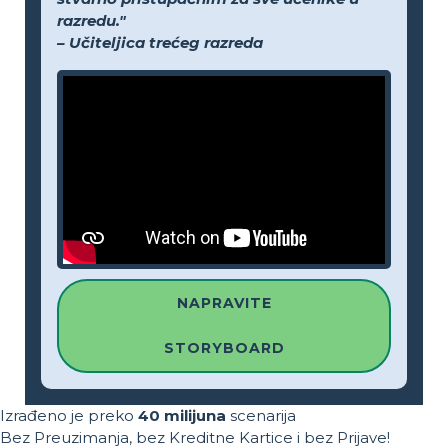
razredu."
– Učiteljica trećeg razreda
NAPRAVITE
STORYBOARD
Izrađeno je preko
40 milijuna
scenarija
Bez Preuzimanja, bez Kreditne Kartice i bez Prijave!