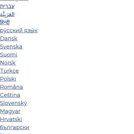
עברית
العَرَبِيَّة
हिन्दी
ру́сский язы́к
Dansk
Svenska
Suomi
Norsk
Türkçe
Polski
Româna
Ceština
Slovenský
Magyar
Hrvatski
български