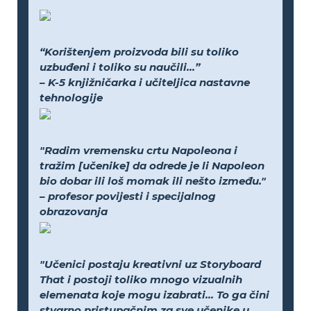
“Korištenjem proizvoda bili su toliko
uzbuđeni i toliko su naučili...”
– K-5 knjižničarka i učiteljica nastavne
tehnologije
"Radim vremensku crtu Napoleona i
tražim [učenike] da odrede je li Napoleon
bio dobar ili loš momak ili nešto između."
– profesor povijesti i specijalnog
obrazovanja
"Učenici postaju kreativni uz Storyboard
That i postoji toliko mnogo vizualnih
elemenata koje mogu izabrati... To ga čini
stvarno pristupačnim za sve učenike u