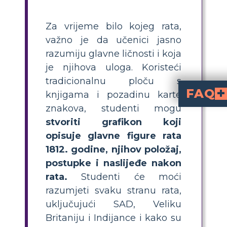
Za vrijeme bilo kojeg rata,
važno je da učenici jasno
razumiju glavne ličnosti i koja
je njihova uloga. Koristeći
tradicionalnu ploču s
FAQ
knjigama i pozadinu karte
znakova, studenti mogu
Tko su bili glavne osobe u ratu 1812. godine?
Andrwa Jackson
Willama Henryja Harriso
(britanskog zapovjednika). Svaki je 
Kako učenici mogu napr
identificiranjem ključnih osoba, odabirom vizuala za njihovo predstavljanje i popunjavanjem detalja poput
i dviju zanimljivih činjenica. To pomaže vizualiz
Koji je najbolji nač
Najbolji način je uključiti barem jednu osobu iz svake strane — S
Zašto je važno prouča
pruža dublje razumijevanje uzroka, događaja i utjecaja rata. Naglašava različite perspektive i pomaže učenicima shvatiti složenost povijesnih sukoba.
Koje proširene aktivnosti mogu pomoći učenicima da saznaju
ili plakata o određenom vođi omogućuju učenicima istraživanje njihovog života, u
stvoriti grafikon koji
opisuje glavne figure rata
1812. godine, njihov položaj,
postupke i naslijeđe nakon
rata.
Studenti će moći
razumjeti svaku stranu rata,
uključujući SAD, Veliku
Britaniju i Indijance i kako su