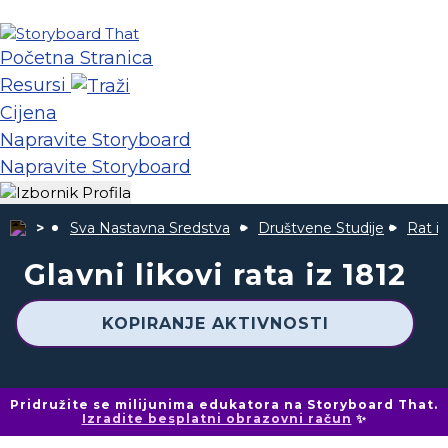
Početna Stranica
Resursi
Cijena
Napravite Storyboard
Napravite Storyboard
Sva Nastavna Sredstva
Društvene Studije
Rat iz
Glavni likovi rata iz 1812
KOPIRANJE AKTIVNOSTI
Pridružite se milijunima edukatora na Storyboard That.
Izradite besplatni obrazovni račun
✨