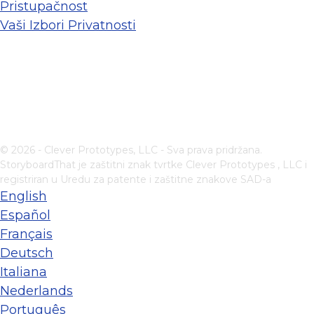
Pristupačnost
Vaši Izbori Privatnosti
© 2026 - Clever Prototypes, LLC - Sva prava pridržana.
StoryboardThat je zaštitni znak tvrtke
Clever Prototypes , LLC
i
registriran u Uredu za patente i zaštitne znakove SAD-a
English
Español
Français
Deutsch
Italiana
Nederlands
Português