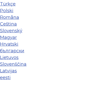
Türkçe
Polski
Româna
Ceština
Slovenský
Magyar
Hrvatski
български
Lietuvos
Slovenščina
Latvijas
eesti