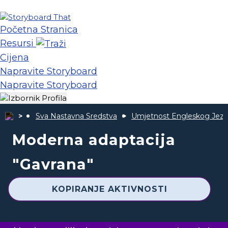
Početna Stranica
Resursi
Cijena
Napravite Storyboard
Napravite Storyboard
Sva Nastavna Sredstva
Umjetnost Engleskog Jezi
Moderna adaptacija
"Gavrana"
KOPIRANJE AKTIVNOSTI