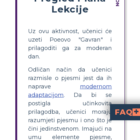
Lekcije
Uz ovu aktivnost, učenici će
uzeti Poeovo "Gavran" i
prilagoditi ga za moderan
dan.
Odličan način da učenici
razmisle o pjesmi jest da ih
naprave
modernom
adaptacijom
. Da bi se
postigla učinkovita
FAQ
prilagodba, učenici moraju
razumjeti pjesmu i ono što je
Kako studenti mo
Potaknite učenike da razmišljaju o načinima na koje suvremena tehnologija može doprinijeti priči. Kako bi se poboljšao narativ i njegove teme, to može uključivati ​
Kako stvaranje moderne adaptacije može potaknuti kritič
Učenike treba poticati da razmotre svoje odluke i učinke ažuriranja poezije. Zamolite učenike da razmisle o izvornim temama koje djelo pokriva, kao io svim svježim uvidima ili stajalištima koje prilagodba dodaje. Učenici 
čini jedinstvenom. Imajući na
umu elemente pjesme,