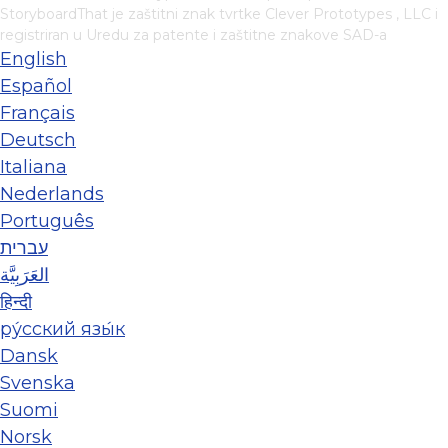
StoryboardThat je zaštitni znak tvrtke
Clever Prototypes , LLC
i
registriran u Uredu za patente i zaštitne znakove SAD-a
English
Español
Français
Deutsch
Italiana
Nederlands
Português
עברית
العَرَبِيَّة
हिन्दी
ру́сский язы́к
Dansk
Svenska
Suomi
Norsk