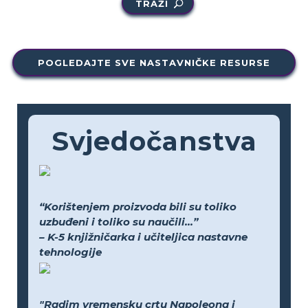
TRAŽI
POGLEDAJTE SVE NASTAVNIČKE RESURSE
Svjedočanstva
“Korištenjem proizvoda bili su toliko
uzbuđeni i toliko su naučili...”
– K-5 knjižničarka i učiteljica nastavne
tehnologije
"Radim vremensku crtu Napoleona i