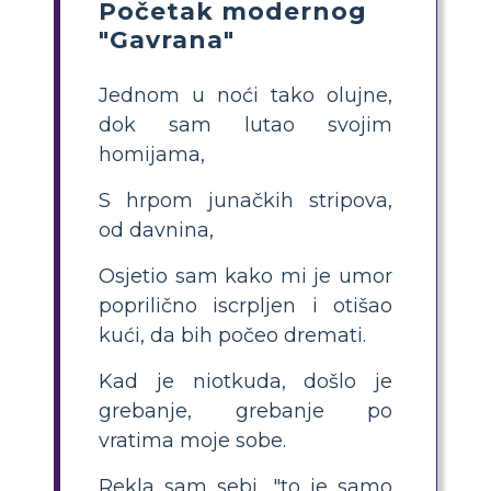
Početak modernog
"Gavrana"
Jednom u noći tako olujne,
dok sam lutao svojim
homijama,
S hrpom junačkih stripova,
od davnina,
Osjetio sam kako mi je umor
poprilično iscrpljen i otišao
kući, da bih počeo dremati.
Kad je niotkuda, došlo je
grebanje, grebanje po
vratima moje sobe.
Rekla sam sebi, "to je samo