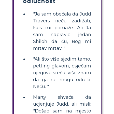
odlučnost
"Ja sam obećala da Judd
Travers neću zadržati,
Isus mi pomaže. Ali Ja
sam napravio jedan
Shiloh da ću, Bog mi
mrtav mrtav. "
"Ali što više sjedim tamo,
petting glavom, osjećam
njegovu sreću, više znam
da ga ne mogu odreći.
Neću. "
Marty shvaća da
ucjenjuje Judd, ali misli:
"Došao sam na mjesto