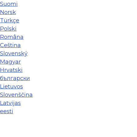
Suomi
Norsk
Türkçe
Polski
Româna
Ceština
Slovenský
Magyar
Hrvatski
български
Lietuvos
Slovenščina
Latvijas
eesti