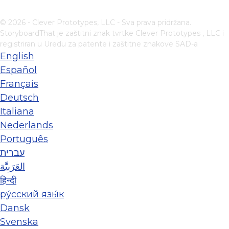
© 2026 - Clever Prototypes, LLC - Sva prava pridržana.
StoryboardThat je zaštitni znak tvrtke
Clever Prototypes , LLC
i
registriran u Uredu za patente i zaštitne znakove SAD-a
English
Español
Français
Deutsch
Italiana
Nederlands
Português
עברית
العَرَبِيَّة
हिन्दी
ру́сский язы́к
Dansk
Svenska