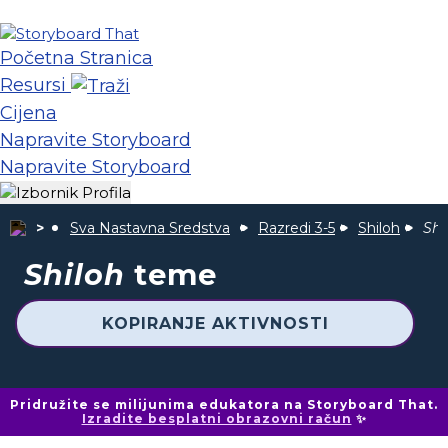
Početna Stranica
Resursi
Cijena
Napravite Storyboard
Napravite Storyboard
Sva Nastavna Sredstva
Razredi 3-5
Shiloh
Shi
Shiloh
teme
KOPIRANJE AKTIVNOSTI
Pridružite se milijunima edukatora na Storyboard That.
Izradite besplatni obrazovni račun
✨