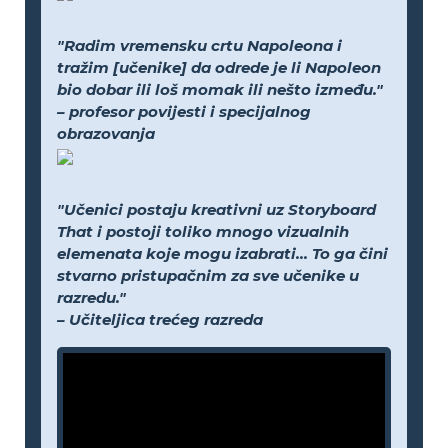
"Radim vremensku crtu Napoleona i
tražim [učenike] da odrede je li Napoleon
bio dobar ili loš momak ili nešto između."
– profesor povijesti i specijalnog
obrazovanja
"Učenici postaju kreativni uz Storyboard
That i postoji toliko mnogo vizualnih
elemenata koje mogu izabrati... To ga čini
stvarno pristupačnim za sve učenike u
razredu."
– Učiteljica trećeg razreda