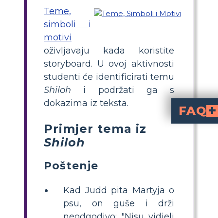
Teme,
simboli i
motivi
oživljavaju kada koristite
storyboard. U ovoj aktivnosti
studenti će identificirati temu
Shiloh
i podržati ga s
dokazima iz teksta.
FAQ
Primjer tema iz
Koje su glavne teme u kn
. Te teme se prikazuju kroz Martove odlu
Kako učenici mogu 
odabirom teme, prikazivanjem scena koje 
Koji je primjer iskrenosti kao teme u Shilohu
je kada se Marti bori s laganjem kako bi zaštitio Shiloh, pokazujući unutarnji sukob i poslj
jer Marti nikada ne odustaje od zaštite Shiloha, ča
Koji su jednostavni prijed
storyboarde o temama
, grupne rasprave o radnjama li
Shiloh
Poštenje
Kad Judd pita Martyja o
psu, on guše i drži
neodgodivo: "Nisu vidjeli