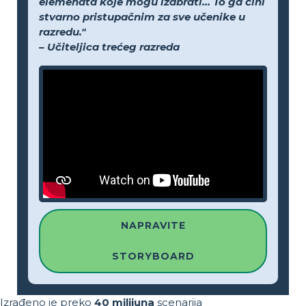
elemenata koje mogu izabrati... To ga čini
stvarno pristupačnim za sve učenike u
razredu."
– Učiteljica trećeg razreda
NAPRAVITE
STORYBOARD
Izrađeno je preko
40 milijuna
scenarija