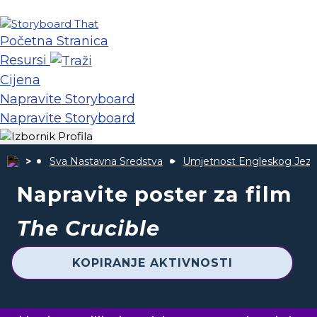
Početna Stranica
Resursi
Cijena
Napravite Storyboard
Napravite Storyboard
Sva Nastavna Sredstva
Umjetnost Engleskog Jezi
Napravite poster za film
The Crucible
KOPIRANJE AKTIVNOSTI