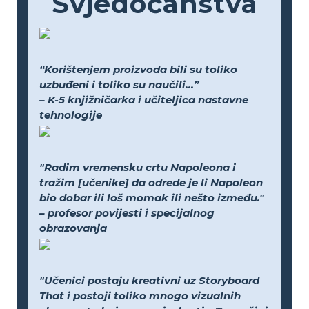
Svjedočanstva
“Korištenjem proizvoda bili su toliko
uzbuđeni i toliko su naučili...”
– K-5 knjižničarka i učiteljica nastavne
tehnologije
"Radim vremensku crtu Napoleona i
tražim [učenike] da odrede je li Napoleon
bio dobar ili loš momak ili nešto između."
– profesor povijesti i specijalnog
obrazovanja
"Učenici postaju kreativni uz Storyboard
That i postoji toliko mnogo vizualnih