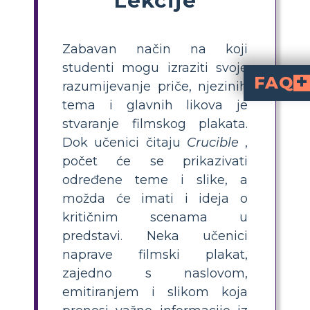
Zabavan način na koji
studenti mogu izraziti svoje
FAQ
razumijevanje priče, njezinih
tema i glavnih likova je
Mogu li učenici ugradit
Da, korištenje simbola povezanih s igrom može posteru dati veću dubinu i značaj. Učenici mogu ilus
Koje detalje učenici mog
Filmski poster za "The Crucible" trebao bi sadržavati važne ljude poput Johna Proctora, Abigail Willi
stvaranje filmskog plakata.
Dok učenici čitaju
Crucible
,
počet će se prikazivati
određene teme i slike, a
možda će imati i ideja o
kritičnim scenama u
predstavi. Neka učenici
naprave filmski plakat,
zajedno s naslovom,
emitiranjem i slikom koja