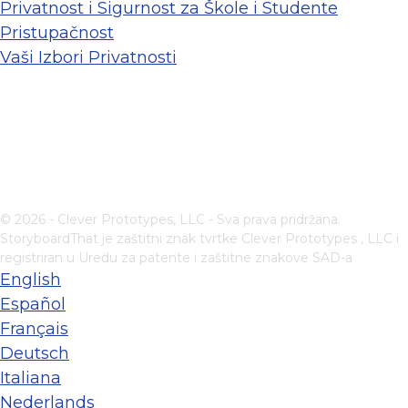
Privatnost i Sigurnost za Škole i Studente
Pristupačnost
Vaši Izbori Privatnosti
© 2026 - Clever Prototypes, LLC - Sva prava pridržana.
StoryboardThat je zaštitni znak tvrtke
Clever Prototypes , LLC
i
registriran u Uredu za patente i zaštitne znakove SAD-a
English
Español
Français
Deutsch
Italiana
Nederlands