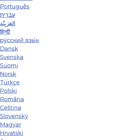
Português
עברית
العَرَبِيَّة
हिन्दी
ру́сский язы́к
Dansk
Svenska
Suomi
Norsk
Türkçe
Polski
Româna
Ceština
Slovenský
Magyar
Hrvatski