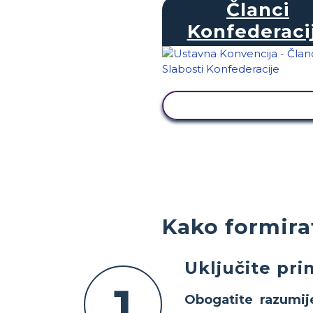
Članci
Konfederaci
PRIKAŽI AKTIVNOS
Kako formirat
Uključite pri
1
Obogatite razumij