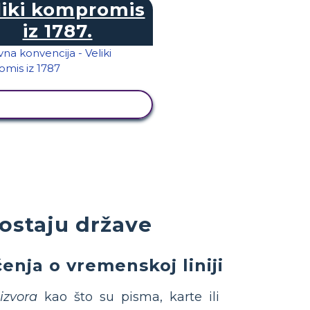
liki kompromis
iz 1787.
PRIKAŽI AKTIVNOST
postaju države
enja o vremenskoj liniji
izvora
kao što su pisma, karte ili