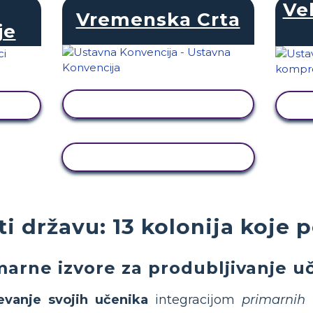
Ve
Vremenska Crta
je
PRIKAŽI AKTIVNOST
T
KOPIRANJE AKTIVNOSTI
i državu: 13 kolonija koje 
marne izvore za produbljivanje uč
evanje svojih učenika
integracijom
primarnih 