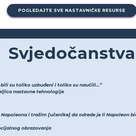
POGLEDAJTE SVE NASTAVNIČKE RESURSE
Svjedočanstva
li su toliko uzbuđeni i toliko su naučili...”
teljica nastavne tehnologije
apoleona i tražim [učenike] da odrede je li Napoleon bio
pecijalnog obrazovanja