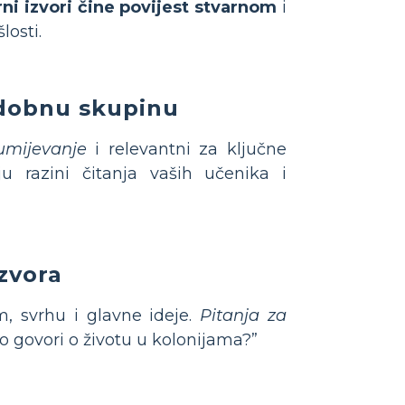
ni izvori čine povijest stvarnom
i
osti.
 dobnu skupinu
umijevanje
i relevantni za ključne
 razini čitanja vaših učenika i
zvora
, svrhu i glavne ideje.
Pitanja za
vo govori o životu u kolonijama?”