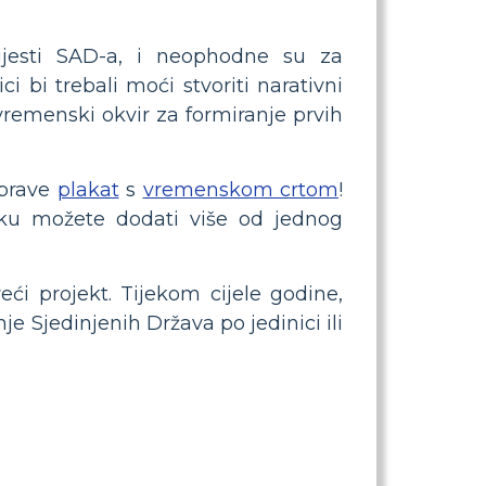
ijesti SAD-a, i neophodne su za
i bi trebali moći stvoriti narativni
 vremenski okvir za formiranje prvih
aprave
plakat
s
vremenskom crtom
!
atku možete dodati više od jednog
ći projekt. Tijekom cijele godine,
je Sjedinjenih Država po jedinici ili