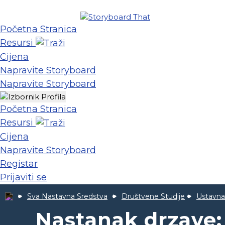
Početna Stranica
Resursi
Cijena
Napravite Storyboard
Napravite Storyboard
Početna Stranica
Resursi
Cijena
Napravite Storyboard
Registar
Prijaviti se
Sva Nastavna Sredstva
Društvene Studije
Ustavna
Nastanak drzave: 