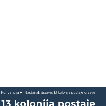
 Konvencija
Nastanak drzave: 13 kolonija postaje drzave
13 kolonija postaje