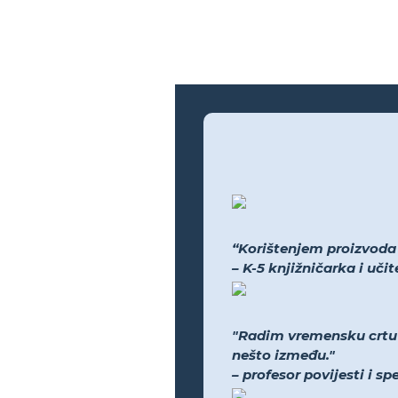
“Korištenjem proizvoda bi
– K-5 knjižničarka i uči
"Radim vremensku crtu N
nešto između."
– profesor povijesti i s