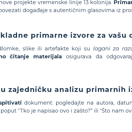
jihove projekte vremenske linije 13 kolonija.
Primar
vezati događaje s autentičnim glasovima iz prošl
ikladne primarne izvore za vašu
lomke, slike ili artefakte koji su
lagani za raz
no čitanje materijala
osigurava da odgovaraju
u zajedničku analizu primarnih i
pitivati
dokument: pogledajte na autora, datum
 poput “Tko je napisao ovo i zašto?” ili “Što nam o