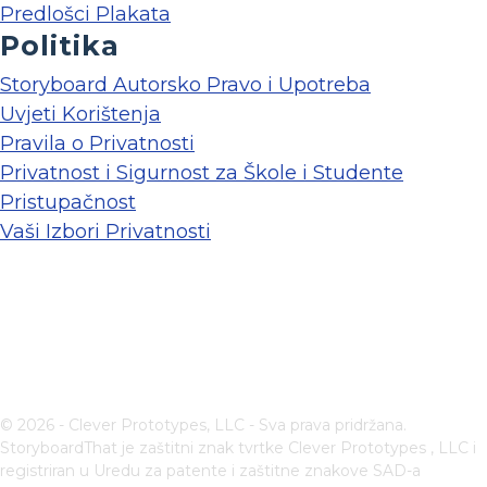
Predlošci Plakata
Politika
Storyboard Autorsko Pravo i Upotreba
Uvjeti Korištenja
Pravila o Privatnosti
Privatnost i Sigurnost za Škole i Studente
Pristupačnost
Vaši Izbori Privatnosti
© 2026 - Clever Prototypes, LLC - Sva prava pridržana.
StoryboardThat je zaštitni znak tvrtke
Clever Prototypes , LLC
i
registriran u Uredu za patente i zaštitne znakove SAD-a