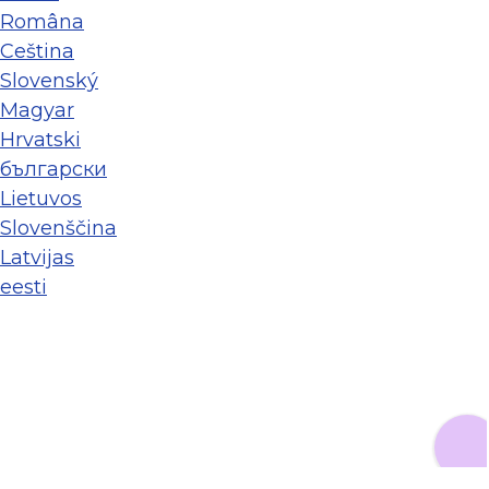
Româna
Ceština
Slovenský
Magyar
Hrvatski
български
Lietuvos
Slovenščina
Latvijas
eesti