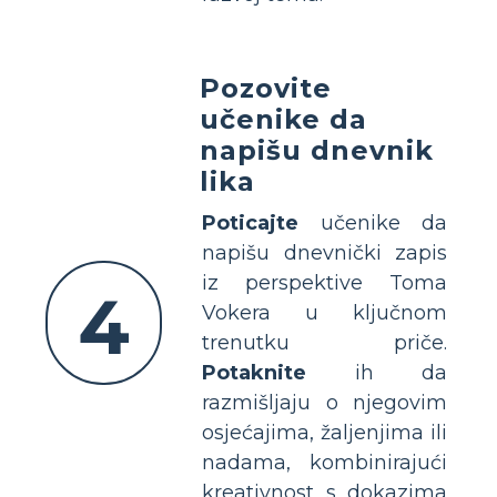
Pozovite
učenike da
napišu dnevnik
lika
Poticajte
učenike da
napišu dnevnički zapis
iz perspektive Toma
4
Vokera u ključnom
trenutku priče.
Potaknite
ih da
razmišljaju o njegovim
osjećajima, žaljenjima ili
nadama, kombinirajući
kreativnost s dokazima