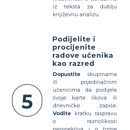
iz teksta za dublju
književnu analizu.
Podijelite i
procijenite
radove učenika
kao razred
Dopustite
skupinama
ili pojedinačnim
učenicima da podijele
5
svoje karte likova ili
dnevničke zapise.
Vodite
kratku raspravu
o raznolikosti
perspektiva i o tome