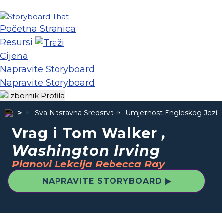
Početna Stranica
Resursi
Cijena
Napravite Storyboard
Napravite Storyboard
Sva Nastavna Sredstva
Umjetnost Engleskog Jezik
Vrag i Tom Walker
,
Washington Irving
Planovi Lekcija Rebecca Ray
NAPRAVITE STORYBOARD ▶