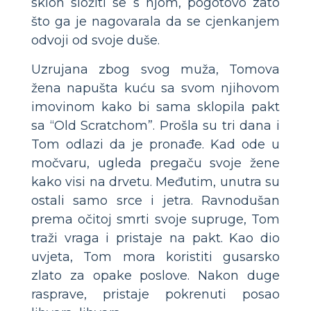
sklon složiti se s njom, pogotovo zato
što ga je nagovarala da se cjenkanjem
odvoji od svoje duše.
Uzrujana zbog svog muža, Tomova
žena napušta kuću sa svom njihovom
imovinom kako bi sama sklopila pakt
sa “Old Scratchom”. Prošla su tri dana i
Tom odlazi da je pronađe. Kad ode u
močvaru, ugleda pregaču svoje žene
kako visi na drvetu. Međutim, unutra su
ostali samo srce i jetra. Ravnodušan
prema očitoj smrti svoje supruge, Tom
traži vraga i pristaje na pakt. Kao dio
uvjeta, Tom mora koristiti gusarsko
zlato za opake poslove. Nakon duge
rasprave, pristaje pokrenuti posao