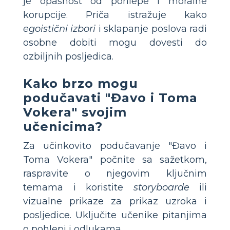
je opasnost od pohlepe i moralne
korupcije. Priča istražuje kako
egoistični izbori
i sklapanje poslova radi
osobne dobiti mogu dovesti do
ozbiljnih posljedica.
Kako brzo mogu
podučavati "Đavo i Toma
Vokera" svojim
učenicima?
Za učinkovito podučavanje "Đavo i
Toma Vokera" počnite sa sažetkom,
raspravite o njegovim ključnim
temama i koristite
storyboarde
ili
vizualne prikaze za prikaz uzroka i
posljedice. Uključite učenike pitanjima
o pohlepi i odlukama.