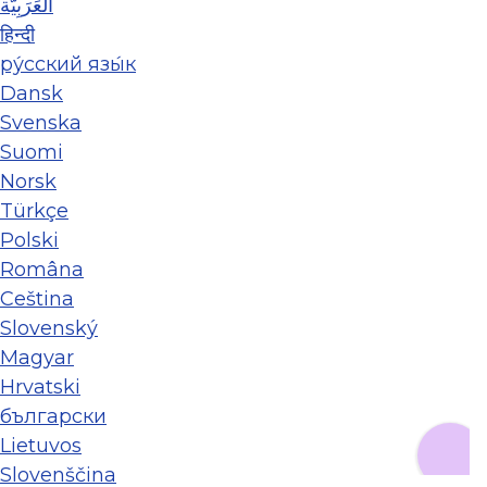
العَرَبِيَّة
हिन्दी
ру́сский язы́к
Dansk
Svenska
Suomi
Norsk
Türkçe
Polski
Româna
Ceština
Slovenský
Magyar
Hrvatski
български
Lietuvos
Slovenščina