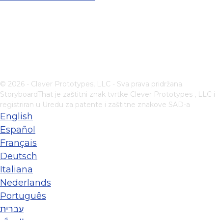
© 2026 - Clever Prototypes, LLC - Sva prava pridržana.
StoryboardThat je zaštitni znak tvrtke
Clever Prototypes , LLC
i
registriran u Uredu za patente i zaštitne znakove SAD-a
English
Español
Français
Deutsch
Italiana
Nederlands
Português
עברית