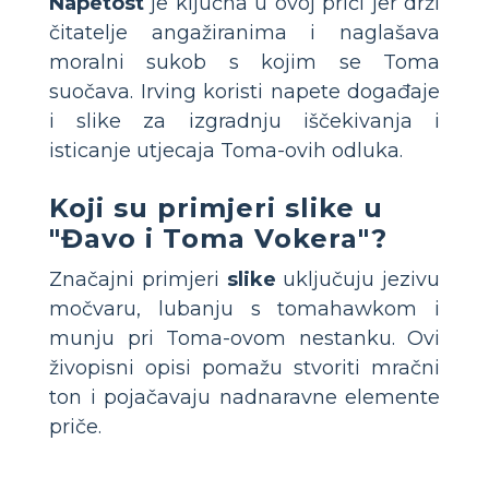
Napetost
je ključna u ovoj priči jer drži
čitatelje angažiranima i naglašava
moralni sukob s kojim se Toma
suočava. Irving koristi napete događaje
i slike za izgradnju iščekivanja i
isticanje utjecaja Toma-ovih odluka.
Koji su primjeri slike u
"Đavo i Toma Vokera"?
Značajni primjeri
slike
uključuju jezivu
močvaru, lubanju s tomahawkom i
munju pri Toma-ovom nestanku. Ovi
živopisni opisi pomažu stvoriti mračni
ton i pojačavaju nadnaravne elemente
priče.