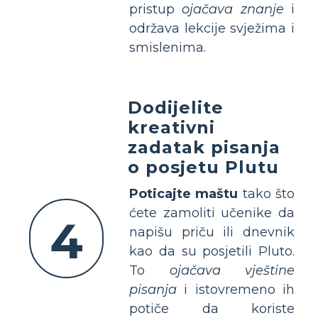
pristup
ojačava znanje
i
održava lekcije svježima i
smislenima.
Dodijelite
kreativni
zadatak pisanja
o posjetu Plutu
Poticajte maštu
tako što
ćete zamoliti učenike da
4
napišu priču ili dnevnik
kao da su posjetili Pluto.
To
ojačava vještine
pisanja
i istovremeno ih
potiče da koriste