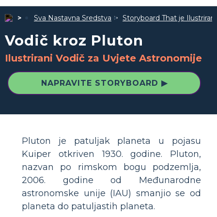
Sva Nastavna Sredstva
Storyboard That je Ilustrira
Vodič kroz Pluton
Ilustrirani Vodič za Uvjete Astronomije
NAPRAVITE STORYBOARD ▶
Pluton je patuljak planeta u pojasu
Kuiper otkriven 1930. godine. Pluton,
nazvan po rimskom bogu podzemlja,
2006. godine od Međunarodne
astronomske unije (IAU) smanjio se od
planeta do patuljastih planeta.