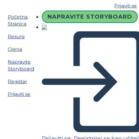
Prijaviti se
NAPRAVITE STORYBOARD
Početna
Stranica
Resursi
Cijena
Napravite
Storyboard
Registar
Prijaviti se
Prijaviti se
Registriraj se kao učitel