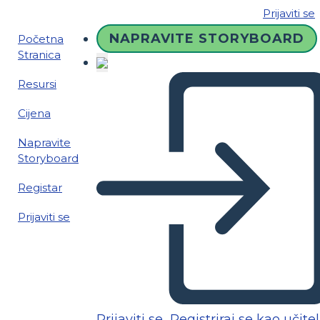
Prijaviti se
NAPRAVITE STORYBOARD
Početna
Stranica
Resursi
Cijena
Napravite
Storyboard
Registar
Prijaviti se
Prijaviti se
Registriraj se kao učitel