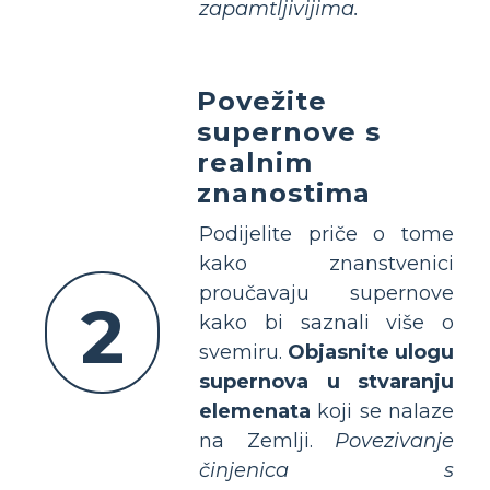
zapamtljivijima.
Povežite
supernove s
realnim
znanostima
Podijelite priče o tome
kako znanstvenici
proučavaju supernove
2
kako bi saznali više o
svemiru.
Objasnite ulogu
supernova u stvaranju
elemenata
koji se nalaze
na Zemlji.
Povezivanje
činjenica s