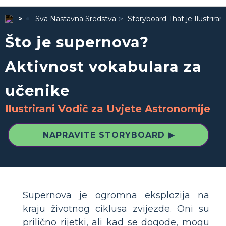
Sva Nastavna Sredstva
Storyboard That je Ilustrira
Što je supernova?
Aktivnost vokabulara za
učenike
Ilustrirani Vodič za Uvjete Astronomije
NAPRAVITE STORYBOARD ▶
Supernova je ogromna eksplozija na
kraju životnog ciklusa zvijezde. Oni su
prilično rijetki, ali kad se dogode, mogu