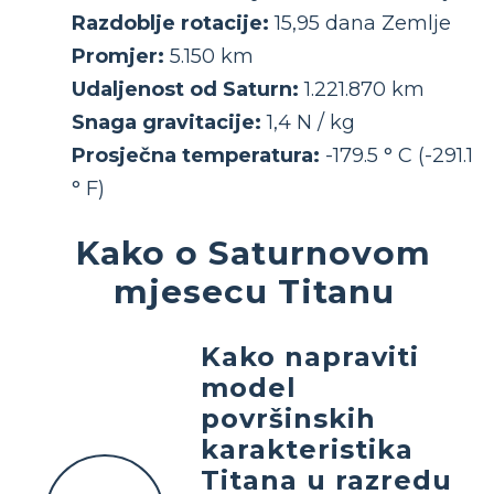
Razdoblje rotacije:
15,95 dana Zemlje
Promjer:
5.150 km
Udaljenost od Saturn:
1.221.870 km
Snaga gravitacije:
1,4 N / kg
Prosječna temperatura:
-179.5 ° C (-291.1
° F)
Kako o Saturnovom
mjesecu Titanu
Kako napraviti
model
površinskih
karakteristika
Titana u razredu