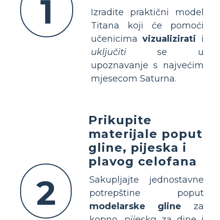
1
Izradite praktični model
Titana koji će pomoći
učenicima
vizualizirati
i
uključiti
se u
upoznavanje s najvećim
mjesecom Saturna.
Prikupite
materijale poput
gline, pijeska i
plavog celofana
2
Sakupljajte jednostavne
potrepštine poput
modelarske gline
za
kopno,
pijeska
za dine i