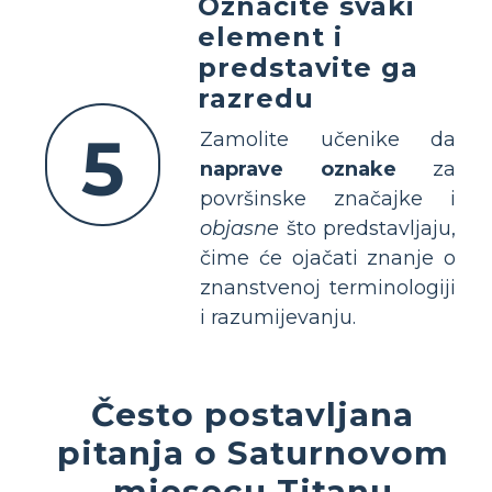
Označite svaki
element i
predstavite ga
razredu
5
Zamolite učenike da
naprave oznake
za
površinske značajke i
objasne
što predstavljaju,
čime će ojačati znanje o
znanstvenoj terminologiji
i razumijevanju.
Često postavljana
pitanja o Saturnovom
mjesecu Titanu