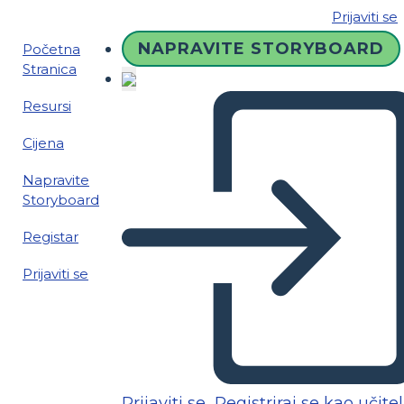
Prijaviti se
NAPRAVITE STORYBOARD
Početna
Stranica
Resursi
Cijena
Napravite
Storyboard
Registar
Prijaviti se
Prijaviti se
Registriraj se kao učitel