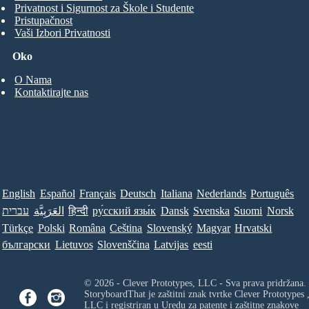
STVORITE SVOJ VLASTITI
Kopirati
Ova ploča scenarija možete pronaći u sljedeći
člancima i resursima: