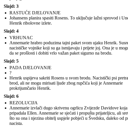
Nacisti pr
Mi smo upoznati s Annemarie Johansen i njezinim najboljim prijateljem, Ellen. Ellen je
i ubiju
židovski. Žive u Kopenhagenu, Danska tijekom nacističke okupacije.
VRHUNAC