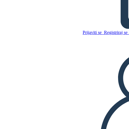
Broj Zvjezdica Dijagram
Točke
Prijaviti se
Registriraj se 
Kopirajte ovaj Storyboard
IZRADITE PLOČU SCENARIJA
Kopirajte ovaj Storyboard
IZRADITE PLOČU SCENARIJA
REPRODUCIRAJ DIJAPROJEKCIJU
ČITAJ MI