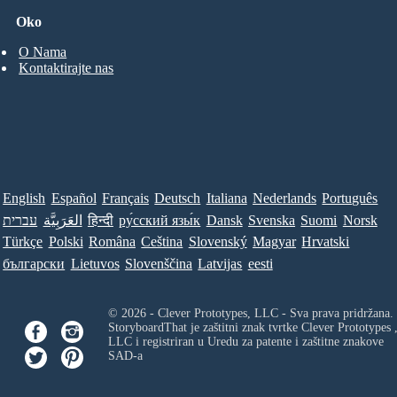
Oko
O Nama
Kontaktirajte nas
English
Español
Français
Deutsch
Italiana
Nederlands
Português
עברית
العَرَبِيَّة
हिन्दी
ру́сский язы́к
Dansk
Svenska
Suomi
Norsk
Türkçe
Polski
Româna
Ceština
Slovenský
Magyar
Hrvatski
български
Lietuvos
Slovenščina
Latvijas
eesti
© 2026 - Clever Prototypes, LLC - Sva prava pridržana.
StoryboardThat je zaštitni znak tvrtke
Clever Prototypes 
LLC
i registriran u Uredu za patente i zaštitne znakove
SAD-a