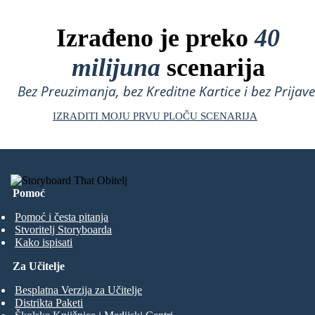
Izrađeno je preko
40
milijuna
scenarija
Bez Preuzimanja, bez Kreditne Kartice i bez Prijave
IZRADITI MOJU PRVU PLOČU SCENARIJA
Pomoć
Pomoć i česta pitanja
Stvoritelj Storyboarda
Kako ispisati
Za Učitelje
Besplatna Verzija za Učitelje
Distrikta Paketi