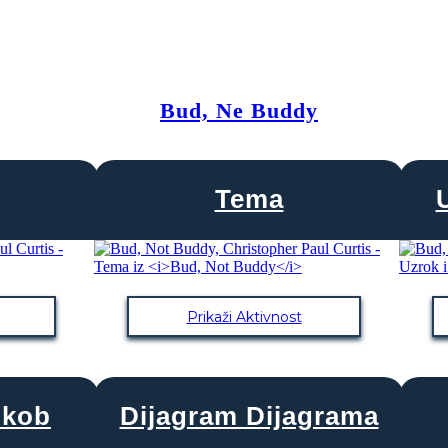
Bud, Ne Buddy
Tema
Prikaži Aktivnost
ukob
Dijagram Dijagrama