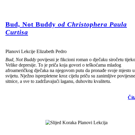
Bud, Not Buddy
od Christophera Paula
Curtisa
Planovi Lekcije Elizabeth Pedro
Bud, Not Buddy
povijesni je fikcioni roman o dječaku siročetu tije
Velike depresije. To je priča koja govori o teškoćama mladog
afroameričkog dječaka na njegovom putu da pronađe svoje mjesto u
svijetu. Nježno isprepletene kroz cijelu priču su zanimljive povijesn
sitnice, a sve to zadržavajući laganu, duhovitu kvalitetu.
Čit