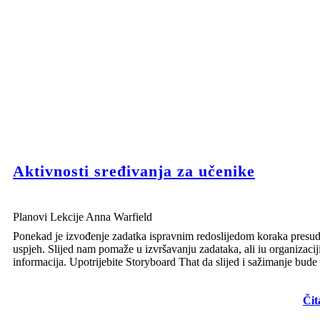
Aktivnosti sređivanja za učenike
Planovi Lekcije Anna Warfield
Ponekad je izvođenje zadatka ispravnim redoslijedom koraka presu
uspjeh. Slijed nam pomaže u izvršavanju zadataka, ali iu organizacij
informacija. Upotrijebite Storyboard That da slijed i sažimanje bude
Čit