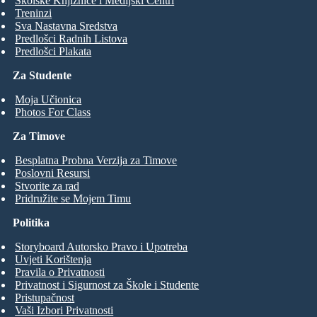
Školske Knjižnice i Medijski Centri
Treninzi
Sva Nastavna Sredstva
Predlošci Radnih Listova
Predlošci Plakata
Za Studente
Moja Učionica
Photos For Class
Za Timove
Besplatna Probna Verzija za Timove
Poslovni Resursi
Stvorite za rad
Pridružite se Mojem Timu
Politika
Storyboard Autorsko Pravo i Upotreba
Uvjeti Korištenja
Pravila o Privatnosti
Privatnost i Sigurnost za Škole i Studente
Pristupačnost
Vaši Izbori Privatnosti