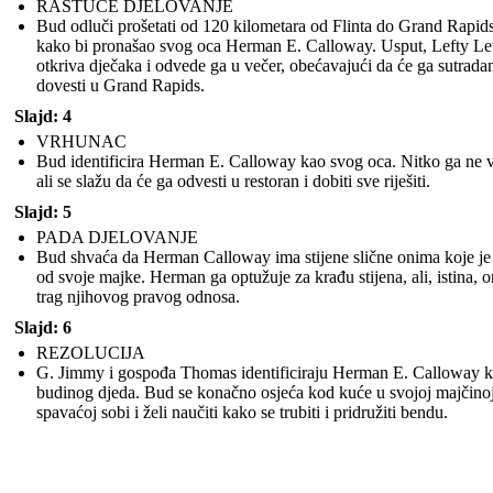
RASTUĆE DJELOVANJE
Bud odluči prošetati od 120 kilometara od Flinta do Grand Rapid
kako bi pronašao svog oca Herman E. Calloway. Usput, Lefty L
otkriva dječaka i odvede ga u večer, obećavajući da će ga sutrada
dovesti u Grand Rapids.
Slajd: 4
VRHUNAC
Bud identificira Herman E. Calloway kao svog oca. Nitko ga ne v
ali se slažu da će ga odvesti u restoran i dobiti sve riješiti.
Slajd: 5
PADA DJELOVANJE
Bud shvaća da Herman Calloway ima stijene slične onima koje je
od svoje majke. Herman ga optužuje za krađu stijena, ali, istina, o
trag njihovog pravog odnosa.
Slajd: 6
REZOLUCIJA
G. Jimmy i gospođa Thomas identificiraju Herman E. Calloway 
budinog djeda. Bud se konačno osjeća kod kuće u svojoj majčino
spavaćoj sobi i želi naučiti kako se trubiti i pridružiti bendu.