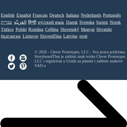
English
Español
Français
Deutsch
Italiana
Nederlands
Português
עברית
العَرَبِيَّة
हिन्दी
ру́сский язы́к
Dansk
Svenska
Suomi
Norsk
Türkçe
Polski
Româna
Ceština
Slovenský
Magyar
Hrvatski
български
Lietuvos
Slovenščina
Latvijas
eesti
© 2026 - Clever Prototypes, LLC - Sva prava pridržana.
StoryboardThat je zaštitni znak tvrtke
Clever Prototypes 
LLC
i registriran u Uredu za patente i zaštitne znakove
SAD-a