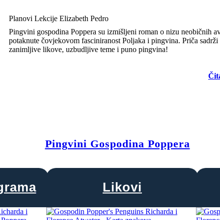
Planovi Lekcije Elizabeth Pedro
Pingvini gospodina Poppera su izmišljeni roman o nizu neobičnih a
potaknute čovjekovom fasciniranost Poljaka i pingvina. Priča sadrži
zanimljive likove, uzbudljive teme i puno pingvina!
Čit
Pingvini Gospodina Poppera
agrama
Likovi