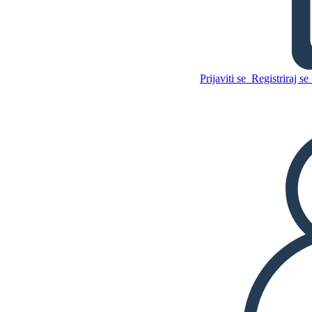
Gosp. Popper's Penguins -
Tema
Prijaviti se
Registriraj se 
Kopirajte ovaj Storyboard
IZRADITE PLOČU SCENARIJA
Kopirajte ovaj Storyboard
IZRADITE PLOČU SCENARIJA
REPRODUCIRAJ DIJAPROJEKCIJU
ČITAJ MI