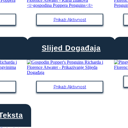
Prikaži Aktivnost
Slijed Događaja
Prikaži Aktivnost
Teksta