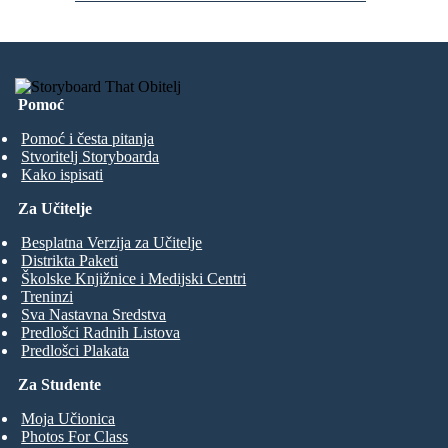
Pomoć
Pomoć i česta pitanja
Stvoritelj Storyboarda
Kako ispisati
Za Učitelje
Besplatna Verzija za Učitelje
Distrikta Paketi
Školske Knjižnice i Medijski Centri
Treninzi
Sva Nastavna Sredstva
Predlošci Radnih Listova
Predlošci Plakata
Za Studente
Moja Učionica
Photos For Class