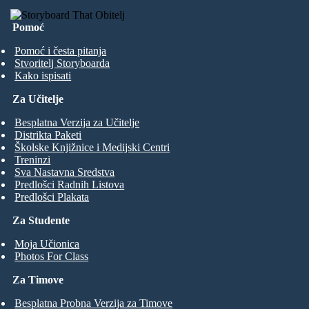
Pomoć
Pomoć i česta pitanja
Stvoritelj Storyboarda
Kako ispisati
Za Učitelje
Besplatna Verzija za Učitelje
Distrikta Paketi
Školske Knjižnice i Medijski Centri
Treninzi
Sva Nastavna Sredstva
Predlošci Radnih Listova
Predlošci Plakata
Za Studente
Moja Učionica
Photos For Class
Za Timove
Besplatna Probna Verzija za Timove