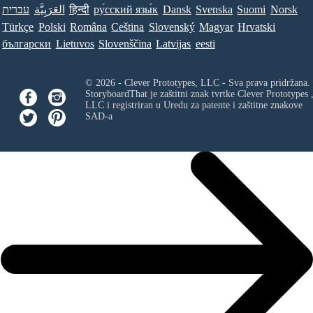
עברית
العَرَبِيَّة
हिन्दी
ру́сский язы́к
Dansk
Svenska
Suomi
Norsk
Türkçe
Polski
Româna
Ceština
Slovenský
Magyar
Hrvatski
български
Lietuvos
Slovenščina
Latvijas
eesti
© 2026 - Clever Prototypes, LLC - Sva prava pridržana.
StoryboardThat je zaštitni znak tvrtke
Clever Prototypes 
LLC
i registriran u Uredu za patente i zaštitne znakove
SAD-a