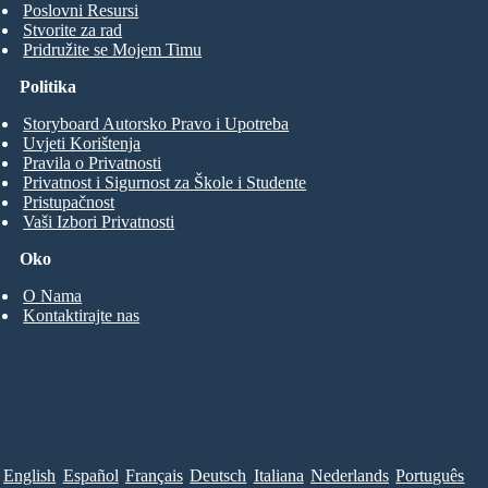
Poslovni Resursi
Stvorite za rad
Pridružite se Mojem Timu
Politika
Storyboard Autorsko Pravo i Upotreba
Uvjeti Korištenja
Pravila o Privatnosti
Privatnost i Sigurnost za Škole i Studente
Pristupačnost
Vaši Izbori Privatnosti
Oko
O Nama
Kontaktirajte nas
English
Español
Français
Deutsch
Italiana
Nederlands
Português