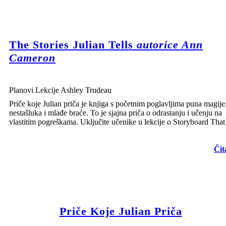
The Stories Julian Tells
autorice Ann
Cameron
Planovi Lekcije Ashley Trudeau
Priče koje Julian priča je knjiga s početnim poglavljima puna magije
nestašluka i mlađe braće. To je sjajna priča o odrastanju i učenju na
vlastitim pogreškama. Uključite učenike u lekcije o Storyboard That
Čit
Priče Koje Julian Priča