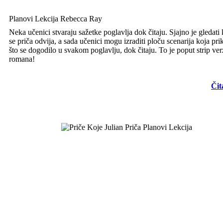
Planovi Lekcija Rebecca Ray
Neka učenici stvaraju sažetke poglavlja dok čitaju. Sjajno je gledati
se priča odvija, a sada učenici mogu izraditi ploču scenarija koja pri
što se dogodilo u svakom poglavlju, dok čitaju. To je poput strip ver
romana!
Čit