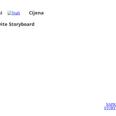
i
Cijena
ite Storyboard
NAPR
STOR