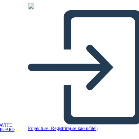
AVITE
Prijaviti se
Registriraj se kao učitelj
YBOARD