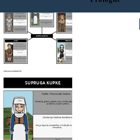
SUPRUGA KUPKE
Fizičke / Fizionomske Osobine
VITEZU
MLINAR
Starenje, gluhe u jednom uhu, vrlo fino odjeveni, ima praznine u svojim zubima
Fizičke / Fizionomske Osobine
Fizičke / Fizionomske Osobine
Unutarnja Osobina Karaktera
Ona je sigurna, simpatična i stručnjak za ljubav i romantiku
Stout, s velikim mišićima, crvenom bradom, nosnicama punim crnim dlačicama, ogromnim, glasnim ustima s nestalom zubom; Nosi mač
Odijeva se u prigušenom stilu, nosi se s dostojanstvom i nikada na svom licu nikada nema izraz lica
Unutarnja Osobina Karaktera
Unutarnja Osobina Karaktera
Citat:
On je skroman, dostojan vitez i možda najbolji vitez na svijetu
"U svetom pismu, ona se lažira i carpe. Od lijekova koje je poznavala po glavi, jer je ona od onog starija.
Nerazborit, jer prodaje svoj proizvod tri puta po cijeni koju je trebao; neotesan; debaucherous
Citat:
Citat:
"I uvijek je rekao da je imao pricu. I premda je bio dostojan, bio je i njegova luka kao i meka kao i mrtvačnica. On je još uvijek nije imao vileynye ne reći u njegovu lice bez ikakvog čovjeka. "
"Njegova usta kao pozdravila je kao čestitke. Bio je janglere i goliardeys, i to je bio moćan sin i bludnica. Wel koude on stelen kukuruz i tollen trune; Pa ipak, imao je zlata od zlata, pardee.
KARTA KARATA
KUHAR
PREDNOST
Fizičke / Fizionomske Osobine
Fizičke / Fizionomske Osobine
Ima grešku: otvorena je bolna oozinga iz brade
Ima vrlo dobre manire; Izuzetan nos; Sive oči; Mala, crvena usta
Unutarnja Osobina Karaktera
Unutarnja Osobina Karaktera
Stručnjak za kuhanje
Sjajna i pravilna; suosjećajnija; skroman; dobro srce
Citat:
Citat:
"Ali, pozdravljajući štetu, bilo je to, kao što je to bilo, da je na njegovu sramežljivom, mormalnom, bio on."
"No, ako je to učinio, ako je to bilo učinjeno, ili ako ga muškarci smetaju s yerde smerte; Al je savjest i tendencija. "
Create your own at Storyboard That
SUPRUGA KUPKE
Fizičke / Fizionomske Osobine
Starenje, gluhe u jednom uhu, vrlo fino odjeveni, ima
MLI
praznine u svojim zubima
Fi
Unutarnja Osobina Karaktera
Stout, 
Ona je sigurna, simpatična i stručnjak za ljubav i
nosnicam
romantiku
glasnim
U