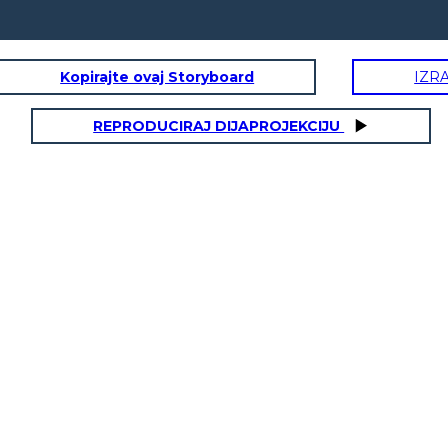
Kopirajte ovaj Storyboard
IZR
REPRODUCIRAJ DIJAPROJEKCIJU
NAR
zičke / Fizionomske Osobine
s velikim mišićima, crvenom bradom,
a punim crnim dlačicama, ogromnim,
 ustima s nestalom zubom; Nosi mač
nutarnja Osobina Karaktera