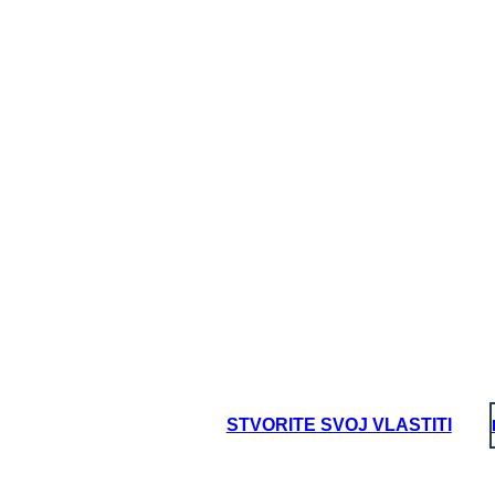
Citat:
vljajući štetu, bilo je to, kao što je to bilo,
jegovu sramežljivom, mormalnom, bio on."
oard That
STVORITE SVOJ VLASTITI