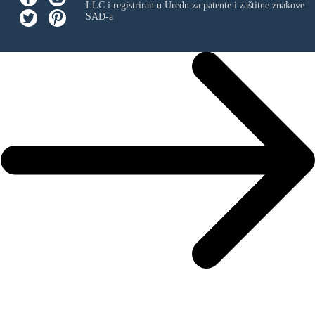
LLC
i registriran u Uredu za patente i zaštitne znakove
SAD-a