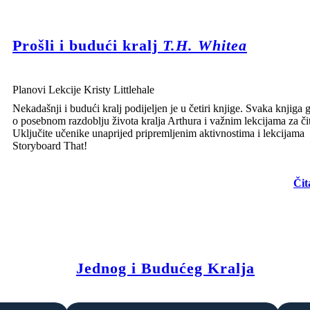
Prošli i budući kralj
T.H. Whitea
Planovi Lekcije Kristy Littlehale
Nekadašnji i budući kralj podijeljen je u četiri knjige. Svaka knjiga 
o posebnom razdoblju života kralja Arthura i važnim lekcijama za čit
Uključite učenike unaprijed pripremljenim aktivnostima i lekcijama
Storyboard That!
Čit
Jednog i Budućeg Kralja