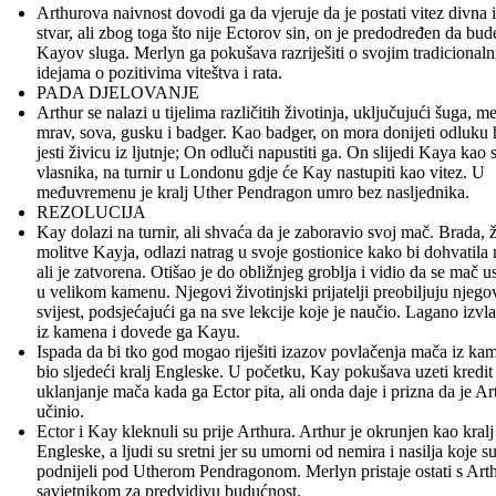
Arthurova naivnost dovodi ga da vjeruje da je postati vitez divna 
stvar, ali zbog toga što nije Ectorov sin, on je predodređen da bud
Kayov sluga. Merlyn ga pokušava razriješiti o svojim tradicional
idejama o pozitivima viteštva i rata.
PADA DJELOVANJE
Arthur se nalazi u tijelima različitih životinja, uključujući šuga, me
mrav, sova, gusku i badger. Kao badger, on mora donijeti odluku 
jesti živicu iz ljutnje; On odluči napustiti ga. On slijedi Kaya kao 
vlasnika, na turnir u Londonu gdje će Kay nastupiti kao vitez. U
međuvremenu je kralj Uther Pendragon umro bez nasljednika.
REZOLUCIJA
Kay dolazi na turnir, ali shvaća da je zaboravio svoj mač. Brada, 
molitve Kayja, odlazi natrag u svoje gostionice kako bi dohvatila
ali je zatvorena. Otišao je do obližnjeg groblja i vidio da se mač u
u velikom kamenu. Njegovi životinjski prijatelji preobiljuju njego
svijest, podsjećajući ga na sve lekcije koje je naučio. Lagano izvl
iz kamena i dovede ga Kayu.
Ispada da bi tko god mogao riješiti izazov povlačenja mača iz ka
bio sljedeći kralj Engleske. U početku, Kay pokušava uzeti kredit
uklanjanje mača kada ga Ector pita, ali onda daje i prizna da je Ar
učinio.
Ector i Kay kleknuli su prije Arthura. Arthur je okrunjen kao kralj
Engleske, a ljudi su sretni jer su umorni od nemira i nasilja koje s
podnijeli pod Utherom Pendragonom. Merlyn pristaje ostati s Art
savjetnikom za predvidivu budućnost.