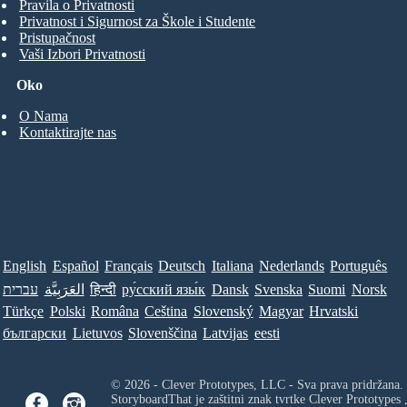
Pravila o Privatnosti
Privatnost i Sigurnost za Škole i Studente
Pristupačnost
Vaši Izbori Privatnosti
Oko
O Nama
Kontaktirajte nas
English
Español
Français
Deutsch
Italiana
Nederlands
Português
עברית
العَرَبِيَّة
हिन्दी
ру́сский язы́к
Dansk
Svenska
Suomi
Norsk
Türkçe
Polski
Româna
Ceština
Slovenský
Magyar
Hrvatski
български
Lietuvos
Slovenščina
Latvijas
eesti
© 2026 - Clever Prototypes, LLC - Sva prava pridržana.
StoryboardThat je zaštitni znak tvrtke
Clever Prototypes 