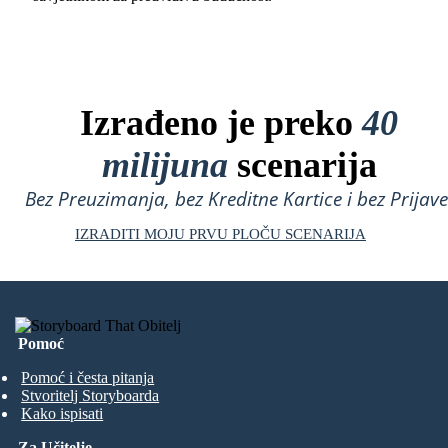
Izrađeno je preko
40
milijuna
scenarija
Bez Preuzimanja, bez Kreditne Kartice i bez Prijave
IZRADITI MOJU PRVU PLOČU SCENARIJA
Pomoć
Pomoć i česta pitanja
Stvoritelj Storyboarda
Kako ispisati
Za Učitelje