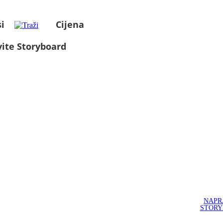
i
Cijena
ite Storyboard
NAPR
STOR