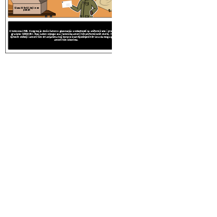
nikome ne može biti uskraćeno g
građane (UOCAVA). Ovaj zakon omogućava članovima američkih uniformiranih službi, članovima
Međutim, mnoge su države ustano
njihovih obitelji i američkim državljanima koji borave izvan Sjedinjenih Država da mogu glasati na
američkim izborima.
Glasački listići koji će se
nasilje
poslati
U kolovozu 1986. Kongres je donio Zakon o glasovanju u odsutnosti za uniformirane i prekomorske
Legend
građane (UOCAVA). Ovaj zakon omogućava članovima američkih uniformiranih službi, članovima
njihovih obitelji i američkim državljanima koji borave izvan Sjedinjenih Država da mogu glasati na
američkim izborima.
64 Years and 116 Days
Time Break
Create your own at Storyboard That
Legend
64 Years and 116 Days
Time Break
Create your own at Storyboard That