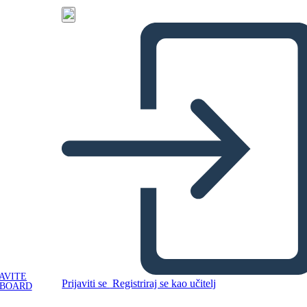
AVITE
Prijaviti se
Registriraj se kao učitelj
YBOARD