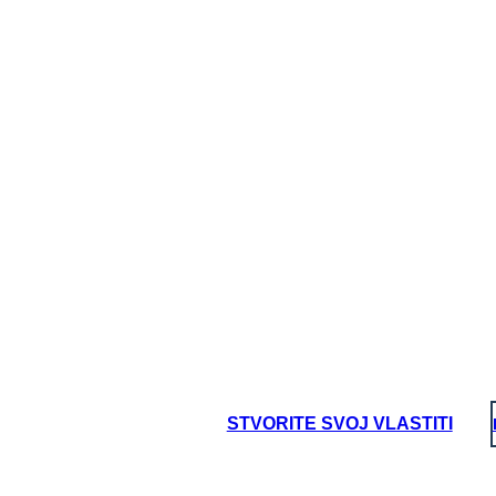
lasovanje "
zbog rase, boje kože ili prethodnog stanja služnosti".
vile poreze na ankete, testove pismenosti i ponekad prijetnje
m kako bi suzbile afroameričke izbore.
STVORITE SVOJ VLASTITI