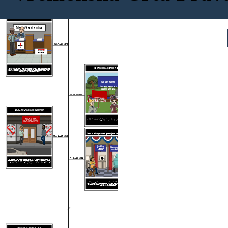
Povijest biračkih prava u Americi
15. IZMJENA RATIFICIRANA
Glasačka stanica
Sat Feb 26 1870
Glasač
ki
listići
Kabine za
glasanje
19. IZMJENA RATIFICIRANA
26. veljače 1870. ratificiran je 15. amandman na američki ustav. U 15. amandmanu se navodi da
nikome ne može biti uskraćeno glasovanje "
zbog rase, boje kože ili prethodnog stanja služnosti".
Međutim, mnoge su države ustanovile poreze na ankete, testove pismenosti i ponekad prijetnje
nasiljem kako bi suzbile afroameričke izbore.
SAD JE VRIJEME
ŽENSKA PRAVA SU
LJUDSKA PRAVA
Fri Jun 04 1920
ŽENE SU NEBRUŠE .... TREBAMO BALOTU!
G. PREDSJEDNIK, KOLIKO ŽENE MORAJU ČEKATI SLOBODU?
24. IZMJENA RATIFICIRANA
ULAZ NA
4. lipnja 1920. bijele žene u Sjedinjenim Državama konačno su dobile pravo glasa nakon duge
kampanje za ostvarivanje biračkog prava. Iako neke države nisu ratificirale amandman, više od 8
GLASALIŠTE
milijuna žena glasalo je na izborima 1920.
Porez
Porez
na
na
anket
anket
Zakon o pristupačnosti glasanja za starije i nemoćne
e
e
Mon Aug 27 1962
osobe
Hendikep
Kabina za osobe
Pristupna
s invaliditetom
kabina
2020
2020
Fri Sep 28 1984
Glasački listić
Glasački listić
27. kolovoza 1962. usvojen je 24. amandman. Države više nisu smjele provoditi anketni porez za
glasače. Porezi na ankete su naknade koje građani moraju platiti da bi mogli glasati. Zbog toga
mnogi siromašni Amerikanci nisu mogli glasati. Sada su siromašni i obespravljeni građani mogli
glasati za političare koji će pomoći u borbi za više ekonomskih prilika za razbijanje kruga
siromaštva.
28. rujna 1984. Kongres je donio Zakon o dostupnosti glasanja starijim i nemoćnim osobama. Sada
birališta moraju biti fizički dostupna osobama s invaliditetom za savezne izbore. Ovim je zakonom
službeno omogućeno da više građana ima glas u svojoj vladi jer su fizička ograničenja prije
onemogućavala nekima da glasaju.
UOCAVA JE PROLAZILA