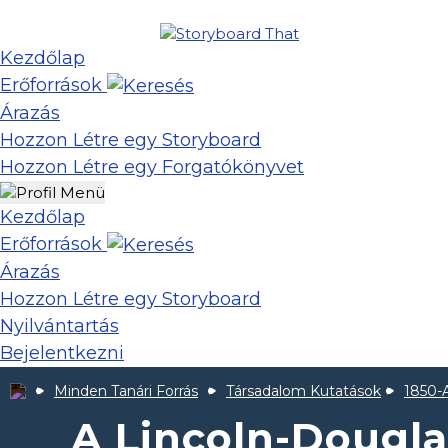
Kezdőlap
Erőforrások
Árazás
Hozzon Létre egy Storyboard
Hozzon Létre egy Forgatókönyvet
Kezdőlap
Erőforrások
Árazás
Hozzon Létre egy Storyboard
Nyilvántartás
Bejelentkezni
Minden Tanári Forrás
Társadalom Kutatások
1850-
A Lincoln-Dougla