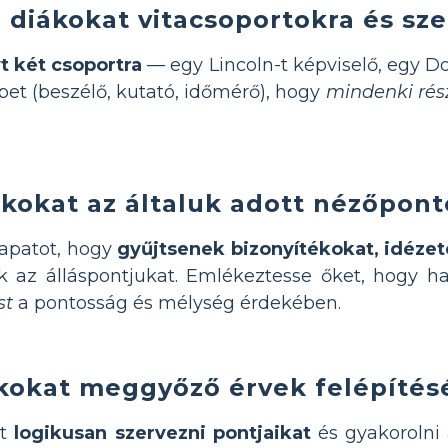
a diákokat vitacsoportokra és sz
yt két csoportra
— egy Lincoln-t képviselő, egy 
pet (beszélő, kutató, időmérő), hogy
mindenki rés
ákokat az általuk adott nézőpon
sapatot, hogy
gyűjtsenek bizonyítékokat, idéze
 az álláspontjukat. Emlékeztesse őket, hogy 
st
a pontosság és mélység érdekében.
ákokat meggyőző érvek felépíté
at
logikusan szervezni pontjaikat
és gyakorolni 