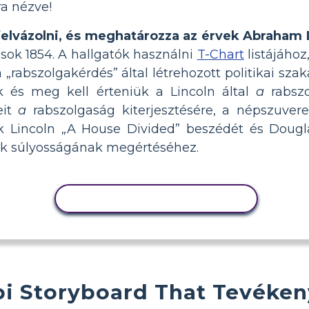
ra nézve!
felvázolni, és meghatározza az érvek Abraham 
ztások 1854. A hallgatók használni
T-Chart
listájáho
a „rabszolgakérdés” által létrehozott politikai sz
k és meg kell érteniük a Lincoln által
a
rabszo
eit
a
rabszolgaság kiterjesztésére, a népszuvere
k Lincoln „A House Divided” beszédét és Dougl
ák súlyosságának megértéséhez.
TEVÉKENYSÉG MÁSOLÁSA
i Storyboard That Tevéke