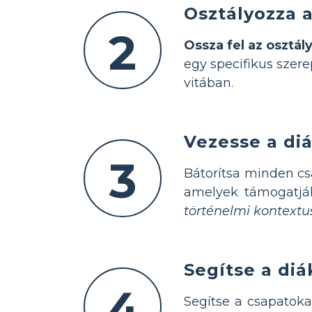
Osztályozza 
2
Ossza fel az osztál
egy specifikus szere
vitában.
Vezesse a di
3
Bátorítsa minden c
amelyek támogatják
történelmi kontextu
Segítse a di
4
Segítse a csapatok