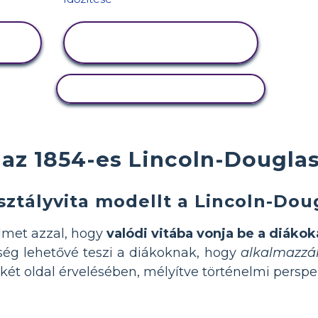
TEVÉKENYSÉG
MEGTEKINTÉSE
TEVÉKENYSÉG MÁSOLÁSA
 az 1854-es Lincoln-Dougla
sztályvita modellt a Lincoln-Do
elmet azzal, hogy
valódi vitába vonja be a diákok
ség lehetővé teszi a diákoknak, hogy
alkalmazzák
ét oldal érvelésében, mélyítve történelmi perspe