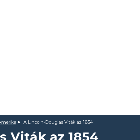
Amerika
A Lincoln-Douglas Viták az 1854
s Viták az 1854