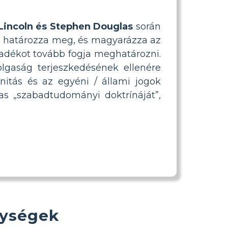
Lincoln és Stephen Douglas
során
z, határozza meg, és magyarázza az
akadékot tovább fogja meghatározni.
lgaság terjeszkedésének ellenére
nitás és az egyéni / állami jogok
as „szabadtudományi doktrínáját”,
nységek