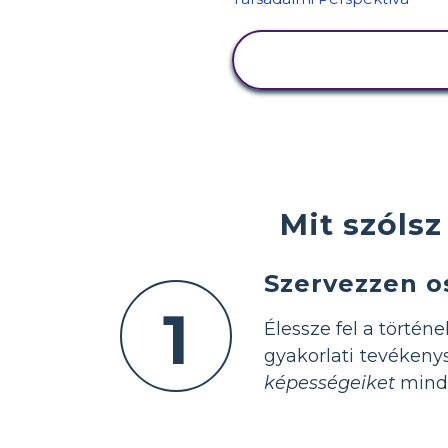
TEVÉKENYSÉG
MEGTEKINTÉSE
Mit szólsz
Szervezzen o
1
Élessze fel a történ
gyakorlati tevékeny
képességeiket
mindk