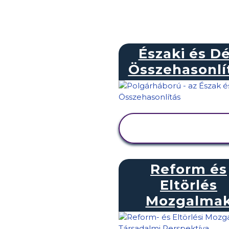
Északi és Dé
Összehasonlí
TEVÉKENYSÉG
MEGTEKINTÉSE
Reform és
Eltörlés
Mozgalma