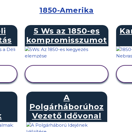
1850-Amerika
li
5 Ws az 1850-es
Ka
tás
kompromisszumot
TEVÉKENYSÉG
MEGTEKINTÉSE
A
Polgárháborúhoz
k
Vezető Idővonal