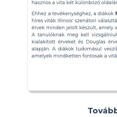
hasznos a vita két különböző oldalá
Ehhez a tevékenységhez, a diákok
híres viták Illinois' szenátori válas
érvek minden jelölt készült, amely 
A tanulóknak meg kell vizsgálniu
kialakított érveket és Douglas érv
alapján. A diákok tudomásul veszi
amelyek mindketten fontosak a vit
Tovább