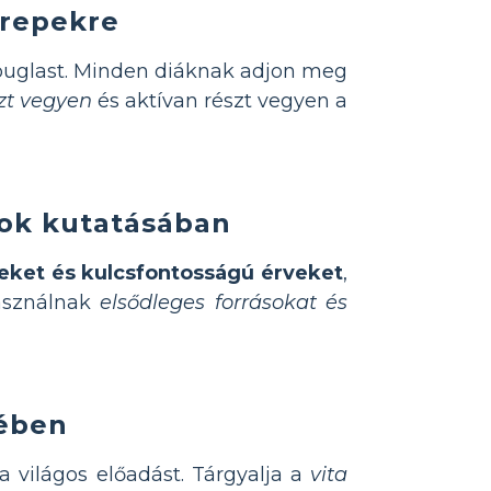
erepekre
Douglast. Minden diáknak adjon meg
zt vegyen
és aktívan részt vegyen a
tok kutatásában
teket és kulcsfontosságú érveket
,
használnak
elsődleges forrásokat és
sében
a világos előadást. Tárgyalja a
vita