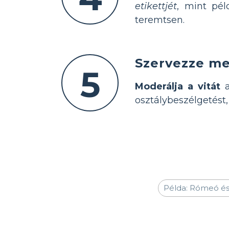
etikettjét
, mint pél
teremtsen.
Szervezze meg
5
Moderálja a vitát
a
osztálybeszélgetést