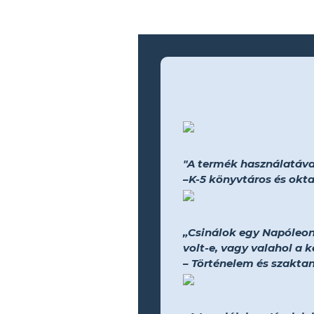
"A termék használatával
–K-5 könyvtáros és okta
„Csinálok egy Napóleon
volt-e, vagy valahol a k
– Történelem és szakta