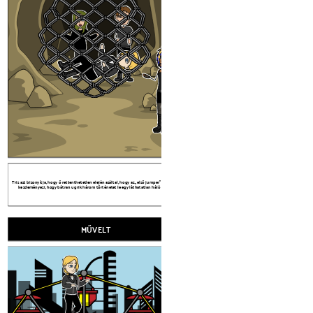
kezdeményezi, hogy bátran ugrik három törté
TRIS AZON JELLEMVONÁSOK
ÖNMEGTA
Tris azt bizonyítja, hogy ő rettenthetetlen elején azáltal, hogy az „első jumper”. Ő az első
kezdeményezi, hogy bátran ugrik három történetet le egy láthatatlan háló alább.
MŰVELT