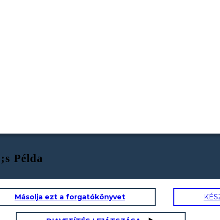
;s Példa
Másolja ezt a forgatókönyvet
KÉS