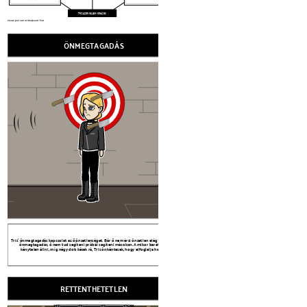
TRIS AZON JELLEMVONÁSOK
Create your own at Storyboard That
ÖNMEGTAGADÁS
RETTENTHE
Tris' önmegtagadás kapcsolat az ő önzetlenséget. Bár ő nem érzi önzetlen elég maradnak
önmegtagadás, ő nem tud segíteni próbál segíteni másokon. Amikor barátja, Al
kénytelen állni, míg négy dob kések rá, Tris önkéntesek, hogy elfoglalja helyét.
RETTENTHETETLEN
Tris azt bizonyítja, hogy ő rettenthetetlen elején