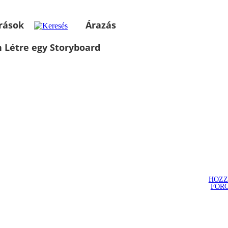
rások
Árazás
 Létre egy Storyboard
HOZZ
FOR