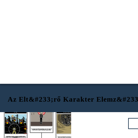
Az Elt&#233;rő Karakter Elemz&#233
ÖNMEGTAGADÁS
MŰVELT
RETTENTHETETLEN
Tris' önmegtagadás kapcsolat az ő önzetlenséget. Bár ő nem érzi önzetlen elég maradnak önmegtagadás, ő nem tud segíteni próbál segíteni másokon. Amikor barátja, Al kénytelen állni, míg négy dob kések rá, Tris önkéntesek, hogy elfoglalja helyét.
Tris azt bizonyítja, hogy ő rettenthetetlen elején azáltal, hogy az „első jumper”. Ő az első kezdeményezi, hogy bátran ugrik három történetet le egy láthatatlan háló alább.
Tris megmutatja neki művelt oldalon során a capture the flag játék. Ahelyett, hogy vitatkozni, hogyan kell megtalálni a játékot, ő ügyesen mászik a Óriáskerék annak érdekében, hogy a néző ellenséges területre. Aztán szervez támadás tervét, amely elvezet a csapat a győzelmet.