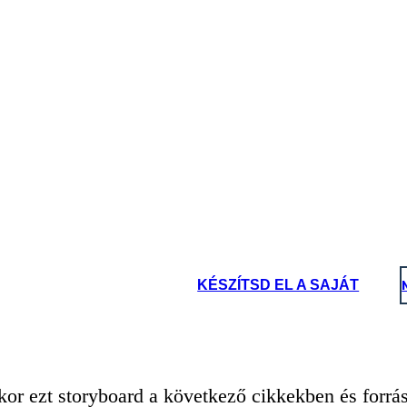
oard That
KÉSZÍTSD EL A SAJÁT
or ezt storyboard a következő cikkekben és forrá