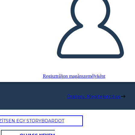
Regisztráljon magánszemélyként
Óraterv Megtekintése
ZÍTSEN EGY STORYBOARDOT