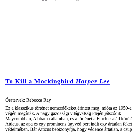
To Kill a Mockingbird
Harper Lee
Óratervek: Rebecca Ray
Ez a klasszikus történet nemzedékeket érintett meg, mióta az 1950-e
végén megírták. A nagy gazdasági világválság idején játszódik
Maycombban, Alabama államban, és a történet a Finch család köré é
Atticus, az apa és egy prominens ügyvéd pert indít egy ártatlan feket
védelmében. Bár Atticus bebizonyítja, hogy védence ártatlan, a csu