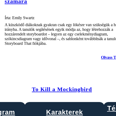
számára
Írta: Emily Swartz
A küszködő diákoknak gyakran csak egy lökésre van szükségük a h
irányba. A tanulók segítésének egyik módja az, hogy létrehozzák a
hozzárendelt storyboardot – legyen az egy cselekménydiagram,
szókincsdiagram vagy idővonal –, és sablonként továbbítsák a tanul
Storyboard That fiókjába.
Olvass 
To Kill a Mockingbird
Té
gram
Karakterek