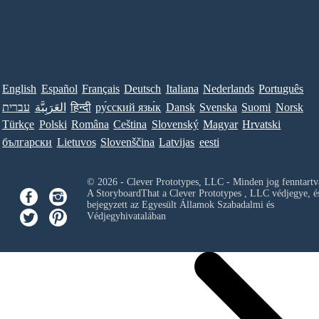
English
Español
Français
Deutsch
Italiana
Nederlands
Português
עברית
العَرَبِيَّة
हिन्दी
ру́сский язы́к
Dansk
Svenska
Suomi
Norsk
Türkçe
Polski
Româna
Ceština
Slovenský
Magyar
Hrvatski
български
Lietuvos
Slovenščina
Latvijas
eesti
© 2026 - Clever Prototypes, LLC - Minden jog fenntartv
A StoryboardThat a
Clever Prototypes , LLC
védjegye, é
bejegyzett az Egyesült Államok Szabadalmi és
Védjegyhivatalában