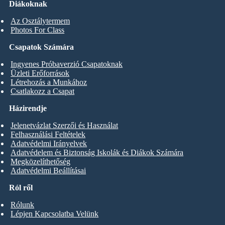
Diákoknak
Az Osztálytermem
Photos For Class
Csapatok Számára
Ingyenes Próbaverzió Csapatoknak
Üzleti Erőforrások
Létrehozás a Munkához
Csatlakozz a Csapat
Házirendje
Jelenetvázlat Szerzői és Használat
Felhasználási Feltételek
Adatvédelmi Irányelvek
Adatvédelem és Biztonság Iskolák és Diákok Számára
Megközelíthetőség
Adatvédelmi Beállításai
Ról ről
Rólunk
Lépjen Kapcsolatba Velünk