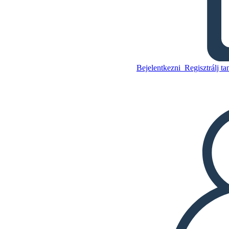
Bejelentkezni
Regisztrálj ta
To Kill a Mockingbird Plot
Diagram Példa
Másolja ezt a
forgatókönyvet
KÉSZÍTSEN EGY
STORYBOARDOT
Másolja ezt a
forgatókönyvet