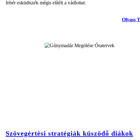
fehér esküdtszék mégis elítéli a vádlottat.
Olvass 
Szövegértési stratégiák küszödő diákok