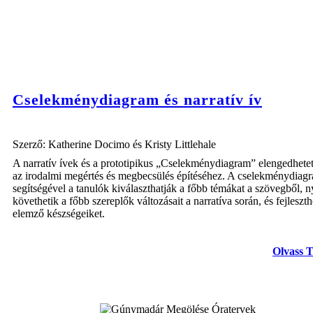
Cselekménydiagram és narratív ív
Szerző: Katherine Docimo és Kristy Littlehale
A narratív ívek és a prototipikus „Cselekménydiagram” elengedhete
az irodalmi megértés és megbecsülés építéséhez. A cselekménydiag
segítségével a tanulók kiválaszthatják a főbb témákat a szövegből,
követhetik a főbb szereplők változásait a narratíva során, és fejleszth
elemző készségeiket.
Olvass 