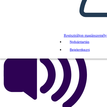
KÉSZÍTSEN EGY
STORYBOARDOT
DIAVETÍTÉS LEJÁTSZÁSA
OLVASS NEKEM
Regisztráljon magánszemély
Nyilvántartás
Bejelentkezni