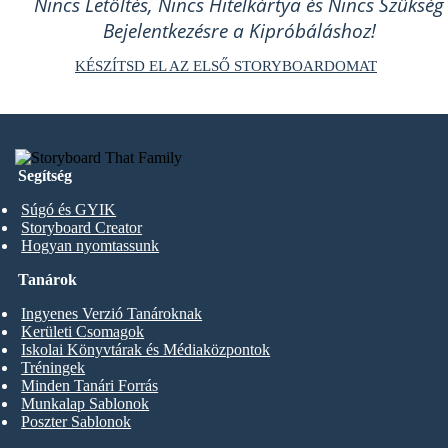
Nincs Letöltés, Nincs Hitelkártya és Nincs Szükség
Bejelentkezésre a Kipróbáláshoz!
KÉSZÍTSD EL AZ ELSŐ STORYBOARDOMAT
Segítség
Súgó és GYIK
Storyboard Creator
Hogyan nyomtassunk
Tanárok
Ingyenes Verzió Tanároknak
Kerületi Csomagok
Iskolai Könyvtárak és Médiaközpontok
Tréningek
Minden Tanári Forrás
Munkalap Sablonok
Poszter Sablonok