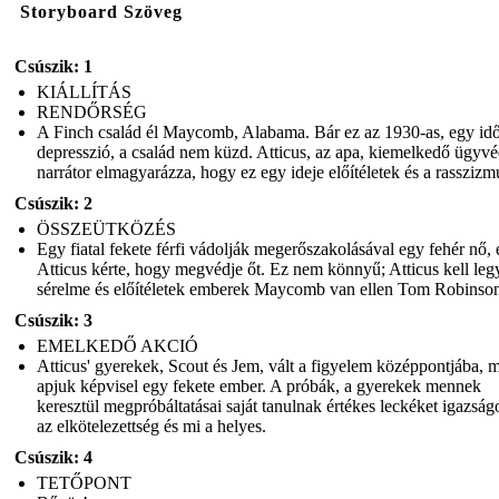
Storyboard Szöveg
Csúszik: 1
KIÁLLÍTÁS
RENDŐRSÉG
A Finch család él Maycomb, Alabama. Bár ez az 1930-as, egy id
depresszió, a család nem küzd. Atticus, az apa, kiemelkedő ügyvé
narrátor elmagyarázza, hogy ez egy ideje előítéletek és a rasszizm
Csúszik: 2
ÖSSZEÜTKÖZÉS
Egy fiatal fekete férfi vádolják megerőszakolásával egy fehér nő, 
Atticus kérte, hogy megvédje őt. Ez nem könnyű; Atticus kell leg
sérelme és előítéletek emberek Maycomb van ellen Tom Robinso
Csúszik: 3
EMELKEDŐ AKCIÓ
Atticus' gyerekek, Scout és Jem, vált a figyelem középpontjába, m
apjuk képvisel egy fekete ember. A próbák, a gyerekek mennek
keresztül megpróbáltatásai saját tanulnak értékes leckéket igazság
az elkötelezettség és mi a helyes.
Csúszik: 4
TETŐPONT