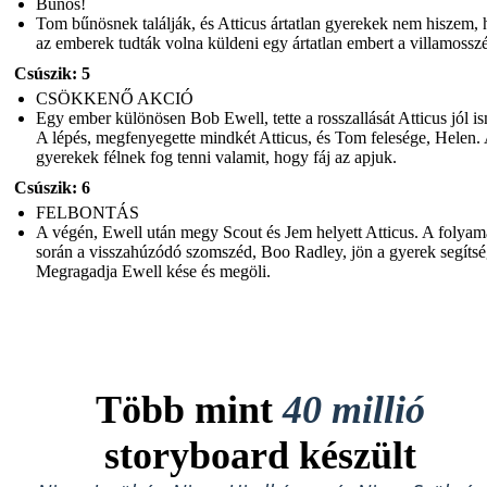
Bűnös!
Tom bűnösnek találják, és Atticus ártatlan gyerekek nem hiszem,
az emberek tudták volna küldeni egy ártatlan embert a villamossz
Csúszik: 5
CSÖKKENŐ AKCIÓ
Egy ember különösen Bob Ewell, tette a rosszallását Atticus jól is
A lépés, megfenyegette mindkét Atticus, és Tom felesége, Helen.
gyerekek félnek fog tenni valamit, hogy fáj az apjuk.
Csúszik: 6
FELBONTÁS
A végén, Ewell után megy Scout és Jem helyett Atticus. A folyam
során a visszahúzódó szomszéd, Boo Radley, jön a gyerek segítsé
Megragadja Ewell kése és megöli.
Több mint
40 millió
storyboard készült