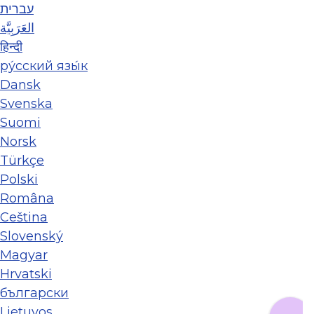
עברית
العَرَبِيَّة
हिन्दी
ру́сский язы́к
Dansk
Svenska
Suomi
Norsk
Türkçe
Polski
Româna
Ceština
Slovenský
Magyar
Hrvatski
български
Lietuvos