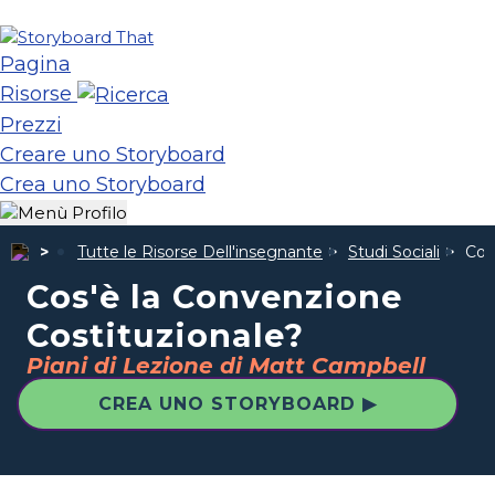
Pagina
Risorse
Prezzi
Creare uno Storyboard
Crea uno Storyboard
Tutte le Risorse Dell'insegnante
Studi Sociali
Cos
Cos'è la Convenzione
Costituzionale?
Piani di Lezione di Matt Campbell
CREA UNO STORYBOARD ▶