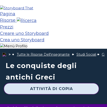
Pagina
Risorse
Prezzi
Creare uno Storyboard
Crea uno Storyboard
Tutte le Risorse Dell'insegnante
Studi Sociali
Gre
Le conquiste degli
antichi Greci
ATTIVITÀ DI COPIA