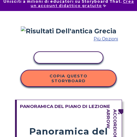
Unisciti a milioni di educatori su Storyboard That.
Crea
un account didattico gratuito
✨
Più Opzioni
ATTIVITÀ DI COPIA
COPIA QUESTO
STORYBOARD
PANORAMICA DEL PIANO DI LEZIONE
Panoramica del