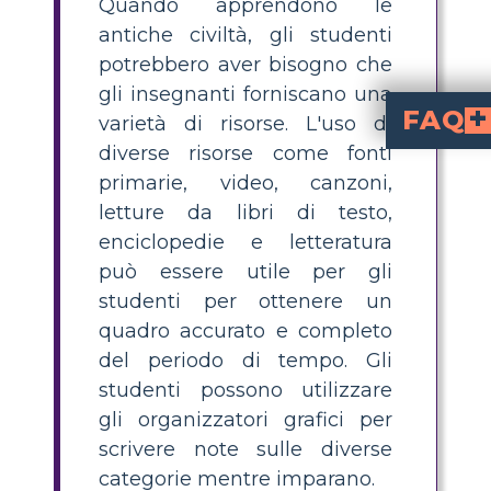
Quando apprendono le
antiche civiltà, gli studenti
potrebbero aver bisogno che
gli insegnanti forniscano una
FAQ
varietà di risorse. L'uso di
diverse risorse come fonti
Cos'è un diagramma G.R.A.P.E.S.
è un organizzatore grafico usato per analizzar
Geografia, Religione, Risul
. Aiuta gli studenti a organ
Come posso insegnare agli studenti 
con un diagramma G.R.A.P.E.S., concentrati sulla categoria 'Risultati'. Guida gli studenti a ricercare e illustrare l'arte, l'architettura,
Quali sono le risor
fonti primarie,
. L'uso di una varietà di materiali a
Come favorisce la collaborazione agli studenti che lavorano a progetti sulle civiltà antiche?
permette agli studenti di condividere idee, migliorare la risol
Quali sono alcune realizzazioni chiave dell'an
architettura (P
. Usa visual e descrizioni per aiutare gli studenti a comprender
primarie, video, canzoni,
letture da libri di testo,
enciclopedie e letteratura
può essere utile per gli
studenti per ottenere un
quadro accurato e completo
del periodo di tempo. Gli
studenti possono utilizzare
gli organizzatori grafici per
scrivere note sulle diverse
categorie mentre imparano.