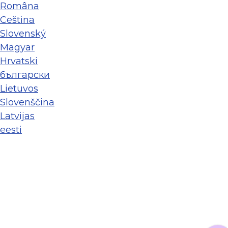
Româna
Ceština
Slovenský
Magyar
Hrvatski
български
Lietuvos
Slovenščina
Latvijas
eesti