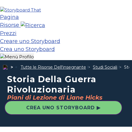
Pagina
Risorse
Prezzi
Creare uno Storyboard
Crea uno Storyboard
Tutte le Risorse Dell'insegnante
Studi Sociali
Stor
Storia Della Guerra
Rivoluzionaria
Piani di Lezione di Liane Hicks
CREA UNO STORYBOARD ▶