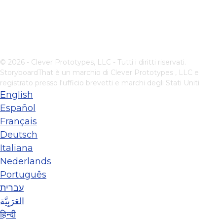
© 2026 - Clever Prototypes, LLC - Tutti i diritti riservati.
StoryboardThat è un marchio di
Clever Prototypes , LLC
e
registrato presso l'ufficio brevetti e marchi degli Stati Uniti
English
Español
Français
Deutsch
Italiana
Nederlands
Português
עברית
العَرَبِيَّة
हिन्दी