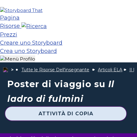
Pagina
Risorse
Prezzi
Creare uno Storyboard
Crea uno Storyboard
Tutte le Risorse Dell'insegnante
Articoli ELA
Il 
Poster di viaggio su
Il
ladro di fulmini
ATTIVITÀ DI COPIA