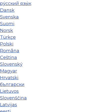
ру́сский язы́к
Dansk
Svenska
Suomi
Norsk
Türkçe
Polski
Româna
Ceština
Slovenský
Magyar
Hrvatski
български
Lietuvos
Slovenščina
Latvijas
eesti