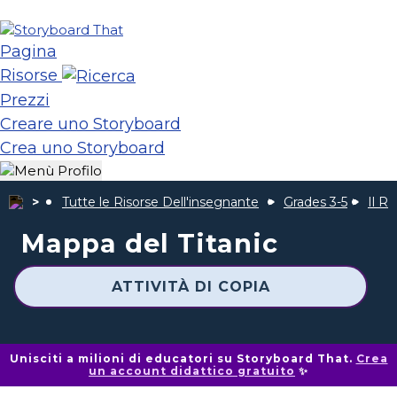
Pagina
Risorse
Prezzi
Creare uno Storyboard
Crea uno Storyboard
Tutte le Risorse Dell'insegnante
Grades 3-5
Il Re
Mappa del Titanic
ATTIVITÀ DI COPIA
Unisciti a milioni di educatori su Storyboard That.
Crea
un account didattico gratuito
✨