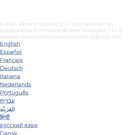
© 2026 - Clever Prototypes, LLC - Tutti i diritti riservati.
StoryboardThat è un marchio di
Clever Prototypes , LLC
e
registrato presso l'ufficio brevetti e marchi degli Stati Uniti
English
Español
Français
Deutsch
Italiana
Nederlands
Português
עברית
العَرَبِيَّة
हिन्दी
ру́сский язы́к
Dansk