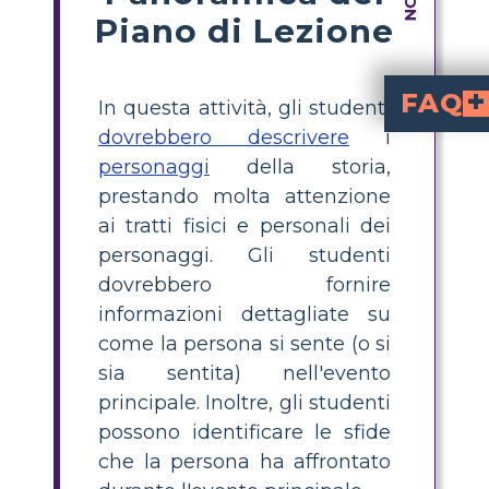
Piano di Lezione
FAQ
In questa attività, gli studenti
dovrebbero descrivere
i
Cos'è una mappa d
per "Il relitto insuperabile del RMS Titanic" è un organizzatore visivo che a
Come posso crea
mappa dei personaggi del Titanic
, elenca i personaggi principali, scegli un'immagine o simbolo ra
Quali sono i personaggi principali da
il Dr. Robert D. Ballard, Frederick Fleet, il Pri
. Ognuno ha svolto un ruo
Su quali tratti o dettagli gli stud
tratti fisici
(coraggio, leadership), nonché su come ogni personaggio si sentiva durante l
durante il disast
Perché creare una mappa dei p
aiuta gli studenti a organizzare le informazioni, riconoscere le motivazioni dei personaggi e connettersi emotivamente con la storia
personaggi
della storia,
prestando molta attenzione
ai tratti fisici e personali dei
personaggi. Gli studenti
dovrebbero fornire
informazioni dettagliate su
come la persona si sente (o si
sia sentita) nell'evento
principale. Inoltre, gli studenti
possono identificare le sfide
che la persona ha affrontato