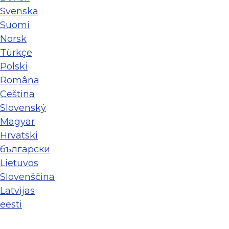
Svenska
Suomi
Norsk
Türkçe
Polski
Româna
Ceština
Slovenský
Magyar
Hrvatski
български
Lietuvos
Slovenščina
Latvijas
eesti