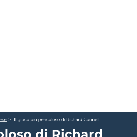
lese
Il gioco più pericoloso di Richard Connell
coloso di Richard