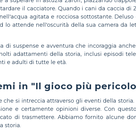
sce a superare in astuzia Zaroff, piazzando trappo
ritardare il cacciatore. Quando i cani da caccia di
 nell'acqua agitata e rocciosa sottostante. Deluso 
 lo attende nell'oscurità della sua camera da lett
di suspense e avventura che incoraggia anche i l
molti adattamenti della storia, inclusi episodi tel
i e adulti di tutte le età.
emi in "Il gioco più pericol
che si intreccia attraverso gli eventi della storia. 
ssione e certamente opinioni diverse. Con ques
ercato di trasmettere. Abbiamo fornito alcune do
 storia.