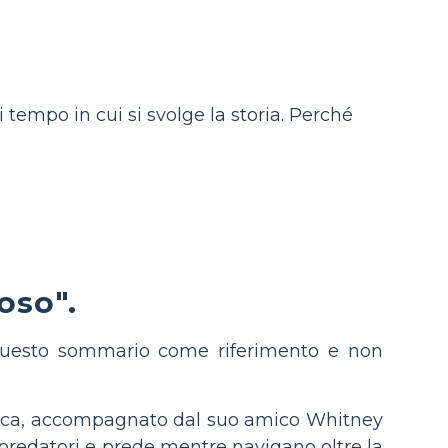
i tempo in cui si svolge la storia. Perché
oso".
e questo sommario come riferimento e non
 barca, accompagnato dal suo amico Whitney
u predatori e prede mentre navigano oltre la