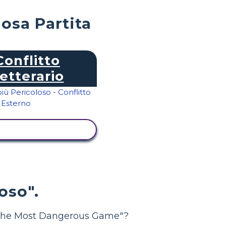
losa Partita
Conflitto
etterario
UALIZZA ATTIVITÀ
oso".
 "The Most Dangerous Game"?