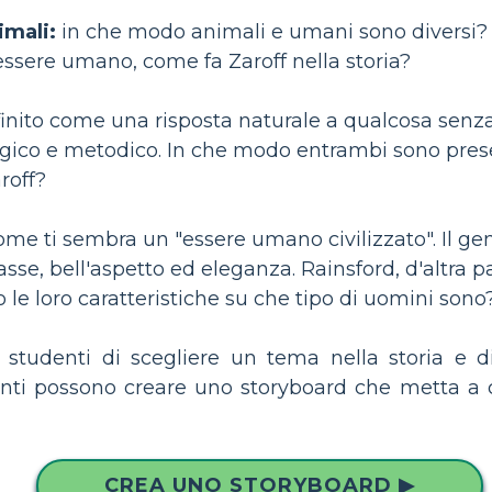
imali:
in che modo animali e umani sono diversi? I
essere umano, come fa Zaroff nella storia?
efinito come una risposta naturale a qualcosa senz
ico e metodico. In che modo entrambi sono presen
roff?
me ti sembra un "essere umano civilizzato". Il ge
asse, bell'aspetto ed eleganza. Rainsford, d'altra 
 le loro caratteristiche su che tipo di uomini sono?
li studenti di scegliere un tema nella storia e
udenti possono creare uno storyboard che metta a c
CREA UNO STORYBOARD ▶