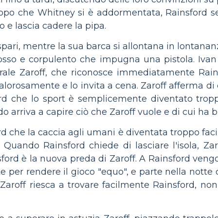
Dopo che Whitney si è addormentata, Rainsford sen
 e lascia cadere la pipa.
spari, mentre la sua barca si allontana in lontanan
sso e corpulento che impugna una pistola. Ivan r
enerale Zaroff, che riconosce immediatamente Rai
calorosamente e lo invita a cena. Zaroff afferma di
d che lo sport è semplicemente diventato troppo
o arriva a capire ciò che Zaroff vuole e di cui ha b
rd che la caccia agli umani è diventata troppo facile
Quando Rainsford chiede di lasciare l'isola, Zaro
nsford è la nuova preda di Zaroff. A Rainsford veng
te per rendere il gioco "equo", e parte nella nott
 Zaroff riesca a trovare facilmente Rainsford, non