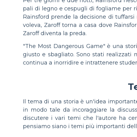
Per tre giorni e due notti, Rainsford rie
pali di legno e cespugli di fogliame per 
Rainsford prende la decisione di tuffarsi
voleva, Zaroff torna a casa dove Rainsford
Zaroff diventa la preda.
"The Most Dangerous Game" è una storia 
giusto e sbagliato. Sono stati realizzati 
continua a inorridire e intrattenere student
T
Il tema di una storia è un'idea importante 
in modo tale da incoraggiare la discu
discutere i vari temi che l'autore ha c
pensiamo siano i temi più importanti della