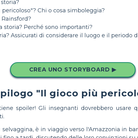
 storia?
più pericoloso"? Chi o cosa simboleggia?
n Rainsford?
ta storia? Perché sono importanti?
a? Assicurati di considerare il luogo e il periodo d
CREA UNO STORYBOARD ▶
pilogo "Il gioco più pericol
tiene spoiler! Gli insegnanti dovrebbero usar
i.
di selvaggina, è in viaggio verso l'Amazzonia in
i fino a tardi, discutendo delle loro convinzioni s