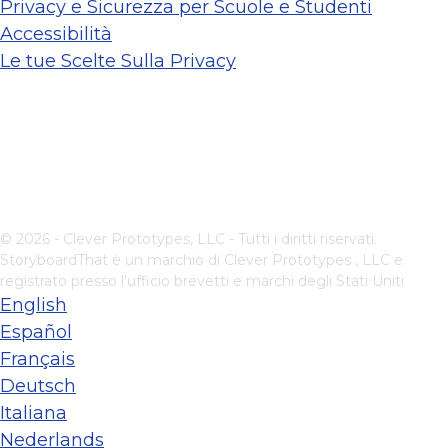
Privacy e Sicurezza per Scuole e Studenti
Accessibilità
Le tue Scelte Sulla Privacy
© 2026 - Clever Prototypes, LLC - Tutti i diritti riservati.
StoryboardThat è un marchio di
Clever Prototypes , LLC
e
registrato presso l'ufficio brevetti e marchi degli Stati Uniti
English
Español
Français
Deutsch
Italiana
Nederlands