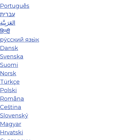
Português
עברית
العَرَبِيَّة
हिन्दी
ру́сский язы́к
Dansk
Svenska
Suomi
Norsk
Türkçe
Polski
Româna
Ceština
Slovenský
Magyar
Hrvatski