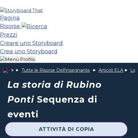
Pagina
Risorse
Prezzi
Creare uno Storyboard
Crea uno Storyboard
Tutte le Risorse Dell'insegnante
Articoli ELA
La 
La storia di Rubino
Ponti
Sequenza di
eventi
ATTIVITÀ DI COPIA