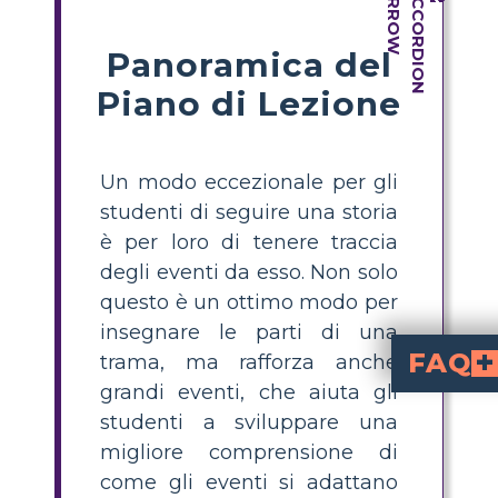
Panoramica del
Piano di Lezione
Un modo eccezionale per gli
studenti di seguire una storia
è per loro di tenere traccia
degli eventi da esso. Non solo
questo è un ottimo modo per
insegnare le parti di una
FAQ
trama, ma rafforza anche
grandi eventi, che aiuta gli
Qual è la sequenza degli event
segue il viaggio di Ruby mentre diventa una delle prime bambine nere a frequentare una scuola elementare co
Come posso insegnare la sequenza degli eventi nella Storia di Ruby Bridges ai miei
Per insegnare la sequenza degli eventi, chiedi agli studenti di iden
Perché è importante comprendere la 
aiuta gli studenti a vedere come le esperienze di Ruby si collegano tra loro, evidenzia causa ed effetto e favorisce l'empatia p
Quali attività si possono usare per i
Utilizza attività come schede di sequenza, dis
principali eventi
Quale lezione g
, sulla difesa dell'uguaglianza e sull'impatto della determinazione. La storia di Ruby insegna il valore della perseveranza di fronte alle avversi
studenti a sviluppare una
migliore comprensione di
come gli eventi si adattano