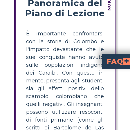
Panoramica del
Piano di Lezione
È importante confrontarsi
con la storia di Colombo e
l'impatto devastante che le
sue conquiste hanno avuto
FAQ
sulle popolazioni indigene
What was the imp
in the Caribbean led to major changes for Indige
How can I teach students about both 
as a mix of positive and negative outcomes. Highlight new crops and animals introduced bet
What are some prim
Bartolomé de Las C
about the treatmen
from his voyages. These provide
How do I guide s
and focus on his voyages to the Caribbean 
Why is it importa
helps students develop critical thinking skills and un
dei Caraibi. Con questo in
mente, presenta agli studenti
sia gli effetti positivi dello
scambio colombiano che
quelli negativi. Gli insegnanti
possono utilizzare resoconti
di fonti primarie (come gli
scritti di Bartolome de Las