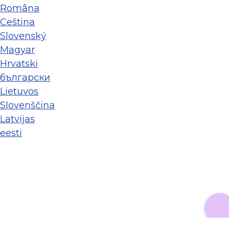
Româna
Ceština
Slovenský
Magyar
Hrvatski
български
Lietuvos
Slovenščina
Latvijas
eesti