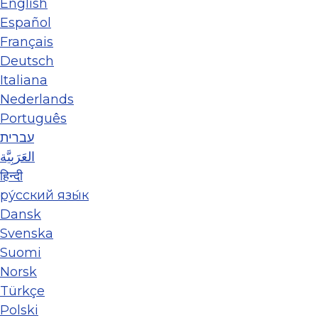
English
Español
Français
Deutsch
Italiana
Nederlands
Português
עברית
العَرَبِيَّة
हिन्दी
ру́сский язы́к
Dansk
Svenska
Suomi
Norsk
Türkçe
Polski