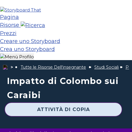
Pagina
Risorse
Prezzi
Creare uno Storyboard
Crea uno Storyboard
Tutte le Risorse Dell'insegnante
Studi Sociali
Pop
Impatto di Colombo sui
Caraibi
ATTIVITÀ DI COPIA