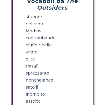
Vocaboli da
The
Outsiders
stupore
delirante
Madras
contrabbando
ciuffo ribelle
virato
elite
trasalì
sprezzante
nonchalance
satolli
inorridito
assolto