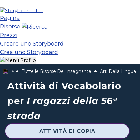
Pagina
Risorse
Prezzi
Creare uno Storyboard
Crea uno Storyboard
Tutte le Risorse Dell'insegnante
Arti Della Lingua 
Attività di Vocabolario
per
I ragazzi della 56ª
strada
ATTIVITÀ DI COPIA