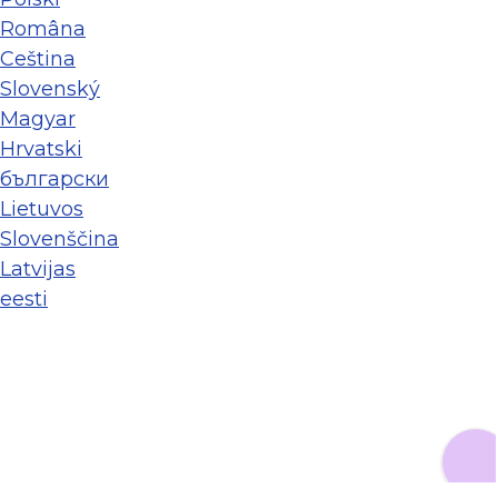
Româna
Ceština
Slovenský
Magyar
Hrvatski
български
Lietuvos
Slovenščina
Latvijas
eesti