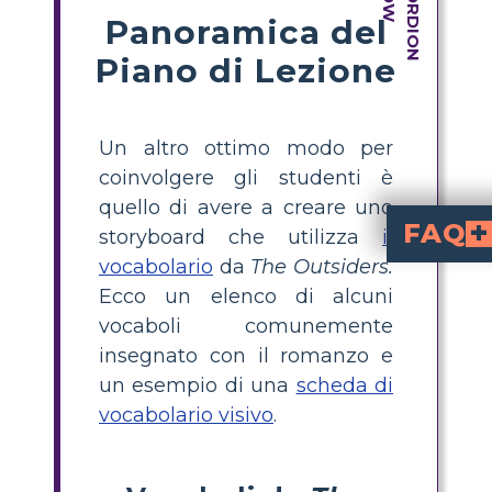
Panoramica del
Piano di Lezione
Un altro ottimo modo per
coinvolgere gli studenti è
quello di avere a creare uno
FAQ
storyboard che utilizza
il
vocabolario
da
The Outsiders.
Perché l'acquisizione 
Gli studenti perfezionano continuamente le loro banche di parole personali ed è importante per loro co
In che modo le imm
Dover disegnare una definizione di una parola piuttosto che scriverla si connette con più parti del cervello di uno studente, 
Ecco un elenco di alcuni
vocaboli comunemente
insegnato con il romanzo e
un esempio di una
scheda di
vocabolario visivo
.