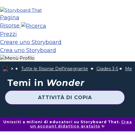
Pagina
Risorse
Prezzi
Creare uno Storyboard
Crea uno Storyboard
Tutte le Risorse Dell'insegnante
Grades 3-5
Mera
Temi in
Wonder
ATTIVITÀ DI COPIA
Unisciti a milioni di educatori su Storyboard That.
Crea
un account didattico gratuito
✨