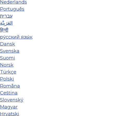
Nederlands
Português
עברית
العَرَبِيَّة
हिन्दी
ру́сский язы́к
Dansk
Svenska
Suomi
Norsk
Türkçe
Polski
Româna
Ceština
Slovenský
Magyar
Hrvatski