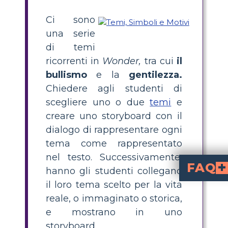
Ci sono
una serie
di temi
ricorrenti in
Wonder,
tra cui
il
bullismo
e la
gentilezza.
Chiedere agli studenti di
scegliere uno o due
temi
e
creare uno storyboard con il
dialogo di rappresentare ogni
tema come rappresentato
nel testo. Successivamente,
FAQ
hanno gli studenti collegano
il loro tema scelto per la vita
La storia ha in realtà due temi principali. Uno è c
Un tema è ciò che impari sulla vita dopo aver letto 
reale, o immaginato o storica,
e mostrano in uno
storyboard.