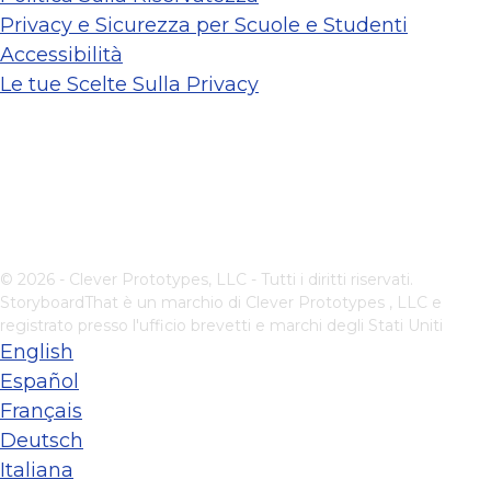
Privacy e Sicurezza per Scuole e Studenti
Accessibilità
Le tue Scelte Sulla Privacy
© 2026 - Clever Prototypes, LLC - Tutti i diritti riservati.
StoryboardThat è un marchio di
Clever Prototypes , LLC
e
registrato presso l'ufficio brevetti e marchi degli Stati Uniti
English
Español
Français
Deutsch
Italiana