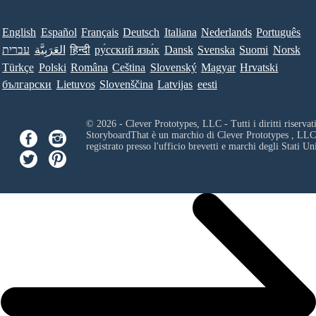
English
Español
Français
Deutsch
Italiana
Nederlands
Português
עברית
العَرَبِيَّة
हिन्दी
ру́сский язы́к
Dansk
Svenska
Suomi
Norsk
Türkçe
Polski
Româna
Ceština
Slovenský
Magyar
Hrvatski
български
Lietuvos
Slovenščina
Latvijas
eesti
© 2026 - Clever Prototypes, LLC - Tutti i diritti riservati
StoryboardThat è un marchio di
Clever Prototypes , LLC
registrato presso l'ufficio brevetti e marchi degli Stati Uni