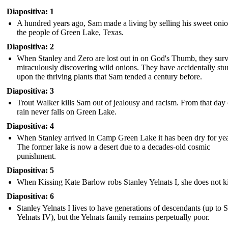
Diapositiva: 1
A hundred years ago, Sam made a living by selling his sweet onio
the people of Green Lake, Texas.
Diapositiva: 2
When Stanley and Zero are lost out in on God's Thumb, they sur
miraculously discovering wild onions. They have accidentally st
upon the thriving plants that Sam tended a century before.
Diapositiva: 3
Trout Walker kills Sam out of jealousy and racism. From that day 
rain never falls on Green Lake.
Diapositiva: 4
When Stanley arrived in Camp Green Lake it has been dry for yea
The former lake is now a desert due to a decades-old cosmic
punishment.
Diapositiva: 5
When Kissing Kate Barlow robs Stanley Yelnats I, she does not ki
Diapositiva: 6
Stanley Yelnats I lives to have generations of descendants (up to 
Yelnats IV), but the Yelnats family remains perpetually poor.