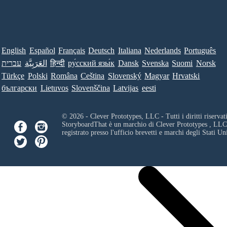
English
Español
Français
Deutsch
Italiana
Nederlands
Português
עברית
العَرَبِيَّة
हिन्दी
ру́сский язы́к
Dansk
Svenska
Suomi
Norsk
Türkçe
Polski
Româna
Ceština
Slovenský
Magyar
Hrvatski
български
Lietuvos
Slovenščina
Latvijas
eesti
© 2026 - Clever Prototypes, LLC - Tutti i diritti riservati
StoryboardThat è un marchio di
Clever Prototypes , LLC
registrato presso l'ufficio brevetti e marchi degli Stati Uni