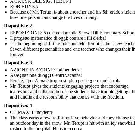
A CAUSA DEL SIG. TERUPT
ROB BUYEA
Because of Mr. Terupt is about a teacher and his 5th grade studen
how one person can change the lives of many.
Diapositiva: 2
ESPOSIZIONE: 5a elementare alla Snow Hill Elementary Schoo
Il progetto matematico di oggi: contare i fili d'erba!
It's the beginning of fifth grade, and Mr. Terupt is their new teache
Seven different personalities and one teacher who changes their li
forever.
Diapositiva: 3
AZIONE IN AZIONE: indipendenza
Assegnazione di oggi Centri vacanze!
Perché, tipo, Anna è troppo stupida per leggere quella roba.
Mr. Terupt gives the students engaging projects that encourage
teamwork and collaboration. The students have trouble getting al
and handling the responsibility that comes with the freedom.
Diapositiva: 4
CLIMAX: L'incidente
The class earns a reward for positive behavior and they choose to
an outdoor day in the snow. Mr. Terupt is hit with an icy snowball
rushed to the hospital. He is in a coma.