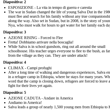
Diapositiva: 2
ESPOSIZIONE - La vita in tempo di guerra e carestia
The war in Sudan changed the life of young Salva Dut in the 198
must flee and search for his family without any true companionsh
along the way. Also set in Sudan, but in 2008, is the story of you
Nya, who must walk for hours to get water for her family each da
Diapositiva: 3
AZIONE RISING - Forced to Flee
Fretta! Dobbiamo arrivare nella boscaglia!
While Salva is in school gunshots, ring out all around the small
schoolhouse. His teacher urges everyone to flee to the bush, as f
from the village as they can. They are under attack!
Diapositiva: 4
CLIMAX - Campi profughi
After a long time of walking and dangerous experiences, Salva e
in a refugee camp in Ethiopia, where he stays for many years. W
word that the camp is closing down, refugees are forced to leave 
fight for their lives yet again.
Diapositiva: 5
AZIONE CADUTA - Andare in America
Andiamo in America!
Salva leads a group of nearly 1,500 young men from Ethiopia to