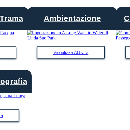
 Trama
Ambientazione
C
Visualizza Attività
eografia
tà