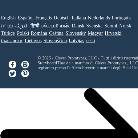
English
Español
Français
Deutsch
Italiana
Nederlands
Português
עברית
العَرَبِيَّة
हिन्दी
ру́сский язы́к
Dansk
Svenska
Suomi
Norsk
Türkçe
Polski
Româna
Ceština
Slovenský
Magyar
Hrvatski
български
Lietuvos
Slovenščina
Latvijas
eesti
© 2026 - Clever Prototypes, LLC - Tutti i diritti riservati
StoryboardThat è un marchio di
Clever Prototypes , LLC
registrato presso l'ufficio brevetti e marchi degli Stati Uni